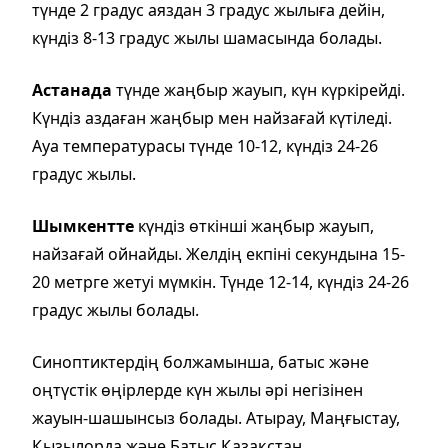
түнде 2 градус аяздан 3 градус жылыға дейін,
күндіз 8-13 градус жылы шамасында болады.
Астанада
түнде жаңбыр жауып, күн күркірейді.
Күндіз аздаған жаңбыр мен найзағай күтіледі.
Ауа температурасы түнде 10-12, күндіз 24-26
градус жылы.
Шымкентте
күндіз өткінші жаңбыр жауып,
найзағай ойнайды. Желдің екпіні секундына 15-
20 метрге жетуі мүмкін. Түнде 12-14, күндіз 24-26
градус жылы болады.
Синоптиктердің болжамынша, батыс және
оңтүстік өңірлерде күн жылы әрі негізінен
жауын-шашынсыз болады. Атырау, Маңғыстау,
Қызылорда және Батыс Қазақстан