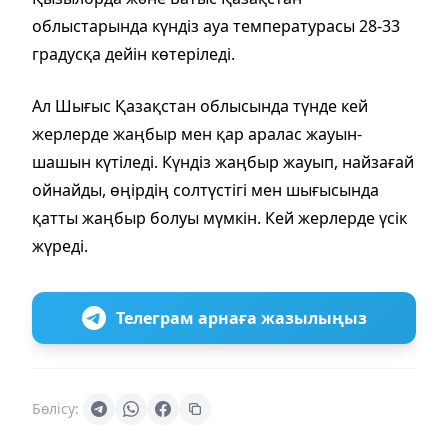
облыстарында күндіз ауа температурасы 28-33
градусқа дейін көтеріледі.
Ал Шығыс Қазақстан облысында түнде кей
жерлерде жаңбыр мен қар аралас жауын-
шашын күтіледі. Күндіз жаңбыр жауып, найзағай
ойнайды, өңірдің солтүстігі мен шығысында
қатты жаңбыр болуы мүмкін. Кей жерлерде үсік
жүреді.
Телеграм арнаға жазылыңыз
Бөлісу: