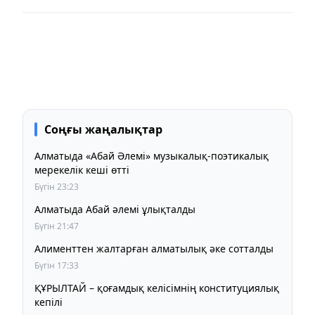
Соңғы жаңалықтар
Алматыда «Абай Әлемі» музыкалық-поэтикалық
мерекелік кеші өтті
Бүгін 23:23
Алматыда Абай әлемі ұлықталды
Бүгін 21:47
Алименттен жалтарған алматылық әке сотталды
Бүгін 17:33
ҚҰРЫЛТАЙ – қоғамдық келісімнің конституциялық
кепілі