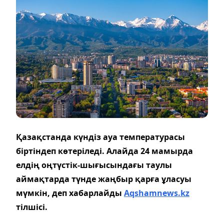
Қазақстанда күндіз ауа температурасы
біртіндеп көтеріледі. Алайда 24 мамырда
елдің оңтүстік-шығысындағы таулы
аймақтарда түнде жаңбыр қарға ұласуы
мүмкін, деп хабарлайды
Aqshamnews.kz
тілшісі.