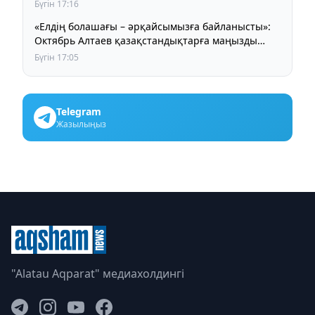
Бүгін 17:16
«Елдің болашағы – әрқайсымызға байланысты»:
Октябрь Алтаев қазақстандықтарға маңызды
үндеу жасады
Бүгін 17:05
Telegram
Жазылыңыз
"Alatau Aqparat" медиахолдингі