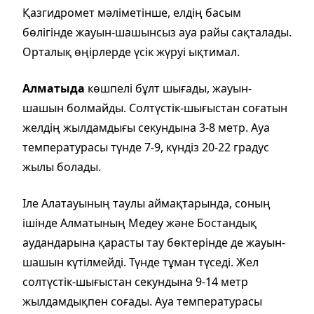
Қазгидромет мәліметінше, елдің басым
бөлігінде жауын-шашынсыз ауа райы сақталады.
Орталық өңірлерде үсік жүруі ықтимал.
Алматыда
көшпелі бұлт шығады, жауын-
шашын болмайды. Солтүстік-шығыстан соғатын
желдің жылдамдығы секундына 3-8 метр. Ауа
температурасы түнде 7-9, күндіз 20-22 градус
жылы болады.
Іле Алатауының таулы аймақтарында, соның
ішінде Алматының Медеу және Бостандық
аудандарына қарасты тау бөктерінде де жауын-
шашын күтілмейді. Түнде тұман түседі. Жел
солтүстік-шығыстан секундына 9-14 метр
жылдамдықпен соғады. Ауа температурасы