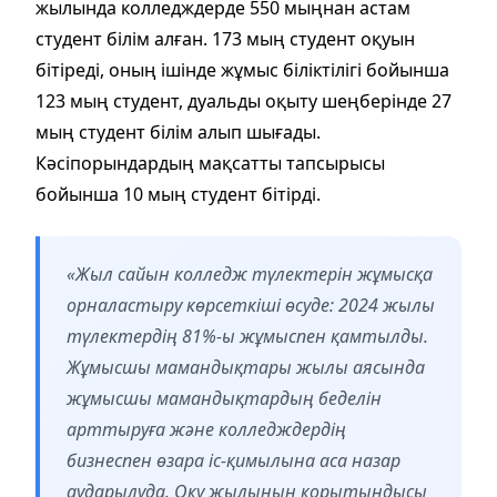
жылында колледждерде 550 мыңнан астам
студент білім алған. 173 мың студент оқуын
бітіреді, оның ішінде жұмыс біліктілігі бойынша
123 мың студент, дуальды оқыту шеңберінде 27
мың студент білім алып шығады.
Кәсіпорындардың мақсатты тапсырысы
бойынша 10 мың студент бітірді.
«Жыл сайын колледж түлектерін жұмысқа
орналастыру көрсеткіші өсуде: 2024 жылы
түлектердің 81%-ы жұмыспен қамтылды.
Жұмысшы мамандықтары жылы аясында
жұмысшы мамандықтардың беделін
арттыруға және колледждердің
бизнеспен өзара іс-қимылына аса назар
аударылуда. Оқу жылының қорытындысы