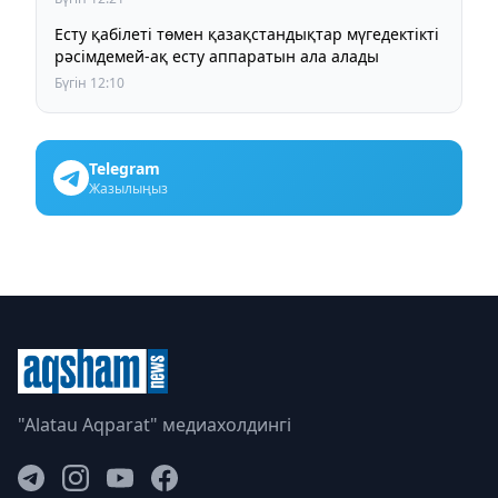
Есту қабілеті төмен қазақстандықтар мүгедектікті
рәсімдемей-ақ есту аппаратын ала алады
Бүгін 12:10
Telegram
Жазылыңыз
"Alatau Aqparat" медиахолдингі