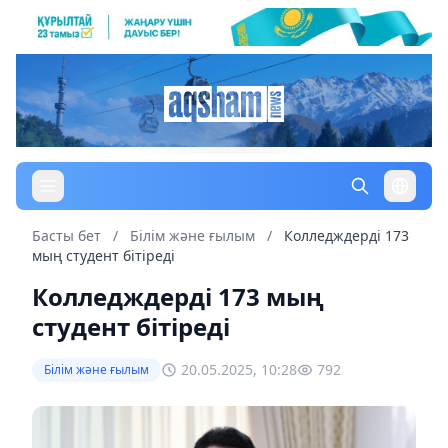
Басты бет
/
Білім және ғылым
/
Колледждерді 173
мың студент бітіреді
Колледждерді 173 мың
студент бітіреді
20.05.2025, 10:28
792
Білім және ғылым