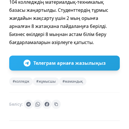
104 колледждің материалдық-техникалық
базасы жаңартылды. Студенттердің тұрмыс
жағдайын жақсарту үшін 2 мың орынға
арналған 8 жатақхана пайдалануға берілді.
Бизнес өкілдері 8 мыңнан астам білім беру
бағдарламаларын әзірлеуге қатысты.
Телеграм арнаға жазылыңыз
#колледж
#жұмысшы
#мамандық
Бөлісу: