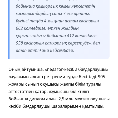
бойынша қамқорлық көмек көрсететін
кәсіпорындардың саны 7 есе артты.
Бүгінгі таңда 4 мыңнан астам кәсіпорын
662 колледжге, өткен жылдың
қорытындысы бойынша 412 колледжге
558 кәсіпорын қамқорлық көрсетуде», деп
атап өтті Ғани Бейсембаев.
Оның айтуынша, «педагог-кәсіби бағдарлаушы»
лауазымы алғаш рет ресми түрде бекітілді. 905
жоғары сынып оқушысы жалпы білім туралы
аттестатпен қатар, жұмысшы біліктілігі
бойынша диплом алды. 2,5 млн мектеп оқушысы
кәсіби бағдарлаушы шараларымен қамтылды.