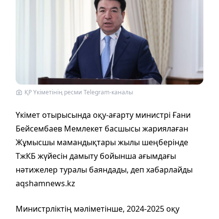
ҚР Үкіметінің ресми Telegram-каналы
Үкімет отырысында оқу-ағарту министрі Ғани
Бейсембаев Мемлекет басшысы жариялаған
Жұмысшы мамандықтары жылы шеңберінде
ТжКБ жүйесін дамыту бойынша ағымдағы
нәтижелер туралы баяндады, деп хабарлайды
aqshamnews.kz
Министрліктің мәліметінше, 2024-2025 оқу