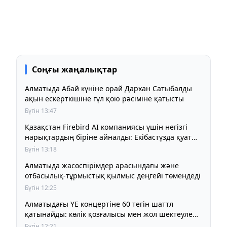
Соңғы жаңалықтар
Алматыда Абай күніне орай Дархан Сатыбалды
ақын ескерткішіне гүл қою рәсіміне қатысты
Бүгін 13:47
Қазақстан Firebird AI компаниясы үшін негізгі
нарықтардың біріне айналды: Екібастұзда қуаты
125 МВт болатын AI-инфрақұрылым дамып келеді
Бүгін 13:18
Алматыда жасөспірімдер арасындағы және
отбасылық-тұрмыстық қылмыс деңгейі төмендеді
Бүгін 12:25
Алматыдағы YE концертіне 60 тегін шаттл
қатынайды: көлік қозғалысы мен жол шектеулері
қалай ұйымдастырылады
Бүгін 12:21