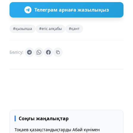
Телеграм арнаға жазылыңыз
#қызылша
#егіс алқабы
#қант
Бөлісу:
Соңғы жаңалықтар
Тоқаев қазақстандықтарды Абай күнімен