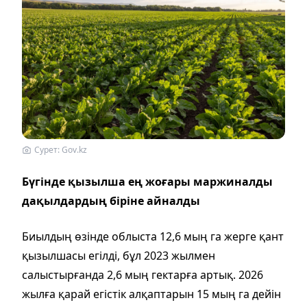
Сурет: Gov.kz
Бүгінде қызылша ең жоғары маржиналды
дақылдардың біріне айналды
Биылдың өзінде облыста 12,6 мың га жерге қант
қызылшасы егілді, бұл 2023 жылмен
салыстырғанда 2,6 мың гектарға артық. 2026
жылға қарай егістік алқаптарын 15 мың га дейін