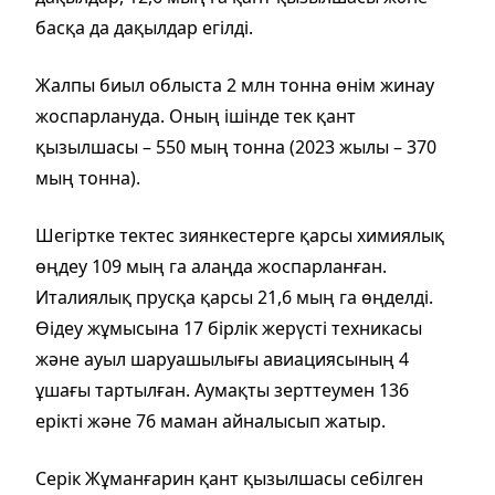
басқа да дақылдар егілді.
Жалпы биыл облыста 2 млн тонна өнім жинау
жоспарлануда. Оның ішінде тек қант
қызылшасы – 550 мың тонна (2023 жылы – 370
мың тонна).
Шегіртке тектес зиянкестерге қарсы химиялық
өңдеу 109 мың га алаңда жоспарланған.
Италиялық прусқа қарсы 21,6 мың га өңделді.
Өідеу жұмысына 17 бірлік жерүсті техникасы
және ауыл шаруашылығы авиациясының 4
ұшағы тартылған. Аумақты зерттеумен 136
ерікті және 76 маман айналысып жатыр.
Серік Жұманғарин қант қызылшасы себілген