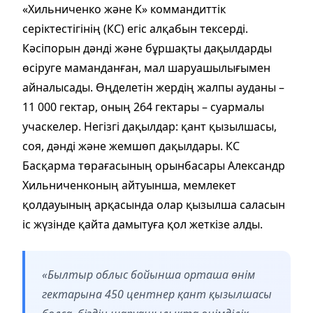
«Хильниченко және К» коммандиттік
серіктестігінің (КС) егіс алқабын тексерді.
Кәсіпорын дәнді және бұршақты дақылдарды
өсіруге маманданған, мал шаруашылығымен
айналысады. Өңделетін жердің жалпы ауданы –
11 000 гектар, оның 264 гектары – суармалы
учаскелер. Негізгі дақылдар: қант қызылшасы,
соя, дәнді және жемшөп дақылдары. КС
Басқарма төрағасының орынбасары Александр
Хильниченконың айтуынша, мемлекет
қолдауының арқасында олар қызылша саласын
іс жүзінде қайта дамытуға қол жеткізе алды.
«Былтыр облыс бойынша орташа өнім
гектарына 450 центнер қант қызылшасы