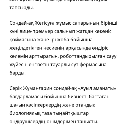
тапсырды.
Сондай-ақ Жетісуға жұмыс сапарының бірінші
күні вице-премьер салынып жатқан көкөніс
қоймасына және Ірі жоба бойынша
жеңілдетілген несиенің арқасында өндіріс
көлемін арттыратын, роботтандырылған сауу
жүйесін енгізетін тауарлы-сүт фермасына
барды.
Серік Жұманғарин сондай-ақ «Ауыл аманаты»
бағдарламасы бойынша бизнесті бастаған
шағын кәсіпкерлердің және отандық
биологиялық таза тыңайтқыштар
өндірушілердің өнімдерімен танысты.