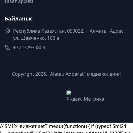
Газет архиві
Байланыс
Республика Казахстан. 050022, г. Алматы, Адрес:
ул. Шевченко, 106 а
+77272930803
Copyright 2026, "Alatau Aqparat" медиахолдингі
// SMI24 виджет setTimeout(function() { if (typeof Smi24