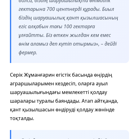
болса, біздің шаруашылықта өнімділік
гектарына 700 центнерді құрады. Биыл
біздің шаруашылық қант қызылшасының
егіс алқабын тағы 100 гектарға
ұлғайтты. Біз өткен жылдан кем емес
өнім аламыз деп күтіп отырмыз»,
– дейді
фермер.
Серік Жұманғарин егістік басында өңірдің
аграршыларымен кездесіп, оларға ауыл
шаруашылығындағы мемлекетті қолдау
шаралары туралы баяндады. Атап айтқанда,
қант қызылшасын өндіруді қолдау жөнінде
тоқталды.