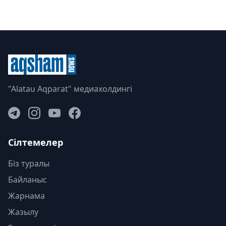
"Alatau Aqparat" медиахолдингі
Сілтемелер
Біз туралы
Байланыс
Жарнама
Жазылу