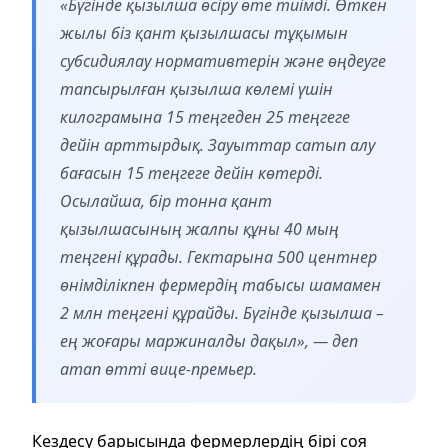
«Бүгінде қызылша өсіру өте тиімді. Өткен
жылы біз қант қызылшасы тұқымын
субсидиялау нормативтерін және өңдеуге
тапсырылған қызылша көлемі үшін
килограмына 15 теңгеден 25 теңгеге
дейін арттырдық. Зауыттар сатып алу
бағасын 15 теңгеге дейін көтерді.
Осылайша, бір тонна қант
қызылшасының жалпы құны 40 мың
теңгені құрады. Гектарына 500 центнер
өнімділікпен фермердің табысы шамамен
2 млн теңгені құрайды. Бүгінде қызылша –
ең жоғары маржиналды дақыл», — деп
атап өтті вице-премьер.
Кездесу барысында фермерлердің бірі соя