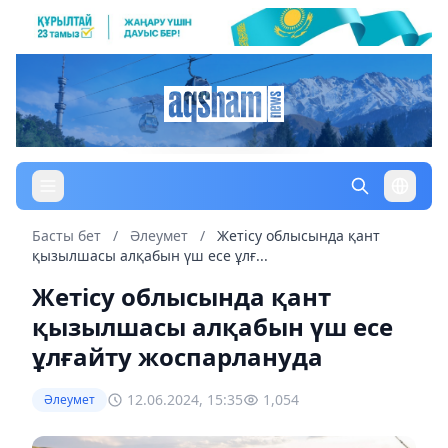
Басты бет
/
Әлеумет
/
Жетісу облысында қант
қызылшасы алқабын үш есе ұлғ...
Жетісу облысында қант
қызылшасы алқабын үш есе
ұлғайту жоспарлануда
12.06.2024, 15:35
1,054
Әлеумет