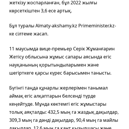
жеткізу жоспарланған, бұл 2022 жылғы
көрсеткіштен 3,6 есе артық.
Бұл туралы Almaty-akshamy.kz Primeminister.kz-
ке сілтеме жасап.
11 маусымда вице-премьер Серік Жұманғарин
Жетісу облысына жұмыс сапары аясында егіс
науқанының қорытындыларымен және
шегірткеге қарсы күрес барысымен танысты.
Бүгінгі таңда құнарлы жерлерімен танымал
аймақ егіс алқаптарын белсенді түрде
кеңейтуде. Мұнда көктемгі егіс жұмыстары
толық аяқталды: 432,5 мың га жаздық дақылдар,
309,3 мың га дәнді дақылдар, 90,4 мың га майлы
дақылдар, 12,6 мың га қант қызылшасы және