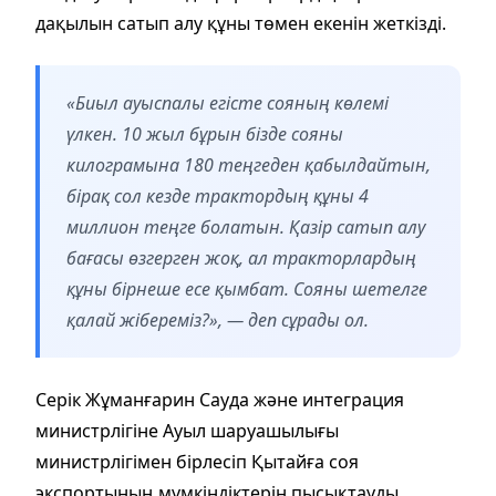
дақылын сатып алу құны төмен екенін жеткізді.
«Биыл ауыспалы егісте сояның көлемі
үлкен. 10 жыл бұрын бізде сояны
килограмына 180 теңгеден қабылдайтын,
бірақ сол кезде трактордың құны 4
миллион теңге болатын. Қазір сатып алу
бағасы өзгерген жоқ, ал тракторлардың
құны бірнеше есе қымбат. Сояны шетелге
қалай жібереміз?», — деп сұрады ол.
Серік Жұманғарин Сауда және интеграция
министрлігіне Ауыл шаруашылығы
министрлігімен бірлесіп Қытайға соя
экспортының мүмкіндіктерін пысықтауды