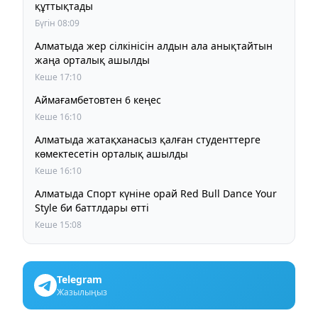
құттықтады
Бүгін 08:09
Алматыда жер сілкінісін алдын ала анықтайтын
жаңа орталық ашылды
Кеше 17:10
Аймағамбетовтен 6 кеңес
Кеше 16:10
Алматыда жатақханасыз қалған студенттерге
көмектесетін орталық ашылды
Кеше 16:10
Алматыда Спорт күніне орай Red Bull Dance Your
Style би баттлдары өтті
Кеше 15:08
Telegram
Жазылыңыз