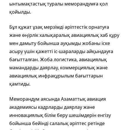
ынтымақтастық туралы меморандумға қол
қойылды.
Бұл құжат ұзақ мерзімді әріптестік орнатуға
және өңірлік халықаралық авиациялық хаб құру
мен дамыту бойынша ауқымды жобаны іске
асыру үшін қажетті іс-шараларды айқындауға
бағытталған. Жоба логистика, авиациялық
мамандарды даярлау, коммерциялық және
авиациялық инфрақұрылым бағыттарын
қамтиды.
Меморандум аясында Азаматтық авиация
академиясы кадрларды даярлау және
инновациялық білім беру шешімдерін енгізу
бойынша бейінді салалық әріптес ретінде