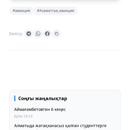
#авиация
#Азаматтық авиация
Бөлісу:
Соңғы жаңалықтар
Аймағамбетовтен 6 кеңес
Бүгін 16:10
Алматыда жатақханасыз қалған студенттерге