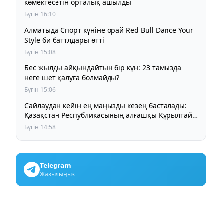
көмектесетін орталық ашылды
Бүгін 16:10
Алматыда Спорт күніне орай Red Bull Dance Your
Style би баттлдары өтті
Бүгін 15:08
Бес жылды айқындайтын бір күн: 23 тамызда
неге шет қалуға болмайды?
Бүгін 15:06
Сайлаудан кейін ең маңызды кезең басталады:
Қазақстан Республикасының алғашқы Құрылтайы
қалай жұмыс істейді?
Бүгін 14:58
Telegram
Жазылыңыз