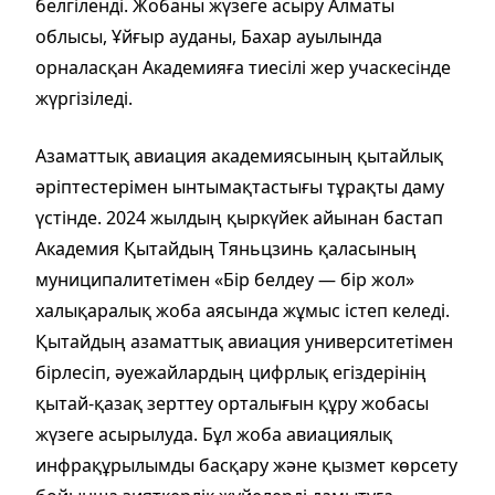
белгіленді. Жобаны жүзеге асыру Алматы
облысы, Ұйғыр ауданы, Бахар ауылында
орналасқан Академияға тиесілі жер учаскесінде
жүргізіледі.
Азаматты
қ авиация академиясының қ
ытайлық
әріптестерімен
ынтымақтаст
ығы
тұрақты даму
үстінде
. 2024 жылдың қыркүйек айынан бастап
Академия Қытайдың Тяньцзинь қаласының
муниципалитетімен «Бір белдеу — бір жол»
халықаралық жоба
аясында жұмыс істеп келеді.
Қытайдың азаматтық авиация университетімен
бірлесіп, әуежайлардың цифрлық егіздерінің
қытай-қазақ зерттеу орталығын құру жобасы
жүзеге асырылуда. Бұл жоба авиациялық
инфрақұрылымды басқару және қызмет көрсету