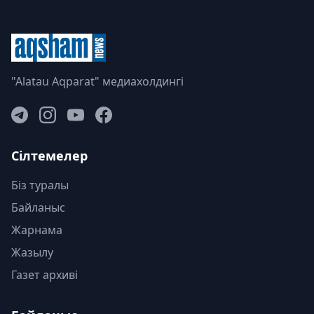
"Alatau Aqparat" медиахолдингі
Сілтемелер
Біз туралы
Байланыс
Жарнама
Жазылу
Газет архиві