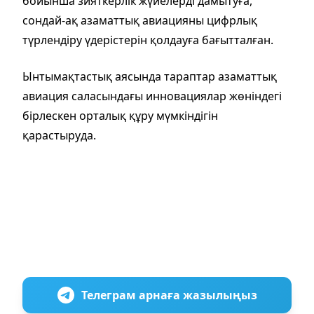
бойынша зияткерлік жүйелерді дамытуға,
сондай-ақ азаматтық авиацияны цифрлық
түрлендіру үдерістерін қолдауға бағытталған.
Ынтымақтастық аясында тараптар азаматтық
авиация саласындағы инновациялар жөніндегі
бірлескен орталық құру мүмкіндігін
қарастыруда.
Телеграм арнаға жазылыңыз