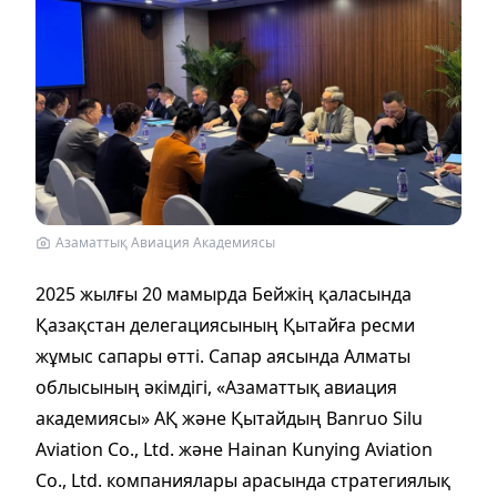
Азаматтық Авиация Академиясы
2025 жылғы 20 мамырда Бейжің қаласында
Қазақстан делегациясының Қытайға ресми
жұмыс сапары өтті. Сапар аясында Алматы
облысының әкімдігі, «Азаматтық авиация
академиясы» АҚ және Қытайдың Banruo Silu
Aviation Co., Ltd. және Hainan Kunying Aviation
Co., Ltd. компаниялары арасында стратегиялық