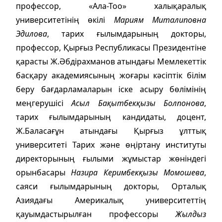
профессор, «Ала-Тоо» халықаралық
университетінің өкілі
Мариям Миталиповна
Эдилова
, тарих ғылымдарының докторы,
профессор, Қырғыз Республикасы Президентіне
қарасты Ж.Әбдірахманов атындағы Мемлекеттік
басқару академиясының жоғары кәсіптік білім
беру бағдарламаларын іске асыру бөлімінің
меңгерушісі
Асыл Бақытбекқызы Болпонова
,
тарих ғылымдарының кандидаты, доцент,
Ж.Баласағұн атындағы Қырғыз ұлттық
университеті Тарих және өңіртану институты
директорының ғылыми жұмыстар жөніндегі
орынбасары
Назира Керимбекқызы Момошева
,
саяси ғылымдарының докторы, Орталық
Азиядағы Америкалық университеттің
қауымдастырылған профессоры
Жылдыз