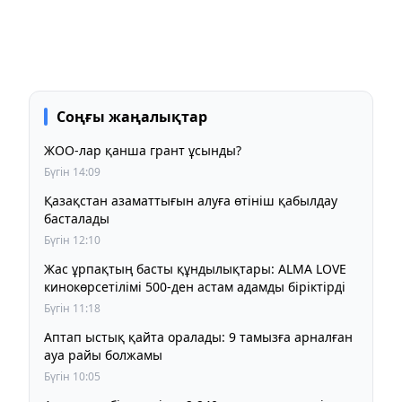
Соңғы жаңалықтар
ЖОО-лар қанша грант ұсынды?
Бүгін 14:09
Қазақстан азаматтығын алуға өтініш қабылдау
басталады
Бүгін 12:10
Жас ұрпақтың басты құндылықтары: ALMA LOVE
кинокөрсетілімі 500-ден астам адамды біріктірді
Бүгін 11:18
Аптап ыстық қайта оралады: 9 тамызға арналған
ауа райы болжамы
Бүгін 10:05