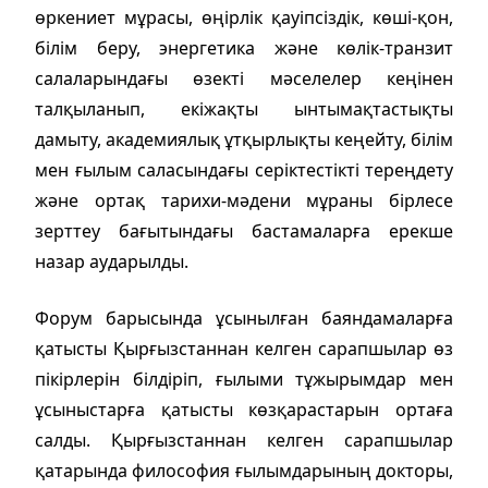
өркениет мұрасы, өңірлік қауіпсіздік, көші-қон,
білім беру, энергетика және көлік-транзит
салаларындағы өзекті мәселелер кеңінен
талқыланып, екіжақты ынтымақтастықты
дамыту, академиялық ұтқырлықты кеңейту, білім
мен ғылым саласындағы серіктестікті тереңдету
және ортақ тарихи-мәдени мұраны бірлесе
зерттеу бағытындағы бастамаларға ерекше
назар аударылды.
Форум барысында ұсынылған баяндамаларға
қатысты Қырғызстаннан келген сарапшылар өз
пікірлерін білдіріп, ғылыми тұжырымдар мен
ұсыныстарға қатысты көзқарастарын ортаға
салды. Қырғызстаннан келген сарапшылар
қатарында философия ғылымдарының докторы,