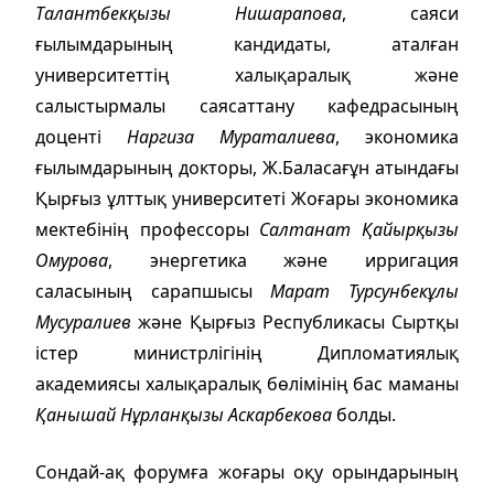
Талантбекқызы Нишарапова
, саяси
ғылымдарының кандидаты, аталған
университеттің халықаралық және
салыстырмалы саясаттану кафедрасының
доценті
Наргиза Мураталиева
, экономика
ғылымдарының докторы, Ж.Баласағұн атындағы
Қырғыз ұлттық университеті Жоғары экономика
мектебінің профессоры
Салтанат Қайырқызы
Омурова
, энергетика және ирригация
саласының сарапшысы
Марат Турсунбекұлы
Мусуралиев
және Қырғыз Республикасы Сыртқы
істер министрлігінің Дипломатиялық
академиясы халықаралық бөлімінің бас маманы
Қанышай Нұрланқызы Аскарбекова
болды.
Сондай-ақ форумға жоғары оқу орындарының