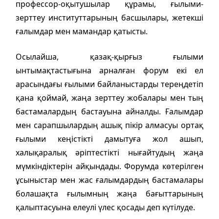
профессор-оқытушылар құрамы, ғылыми-
зерттеу институттарының басшылары, жетекші
ғалымдар мен мамандар қатысты.
Осылайша, қазақ-қырғыз ғылыми
ынтымақтастығына арналған форум екі ел
арасындағы ғылыми байланыстарды тереңдетіп
қана қоймай, жаңа зерттеу жобалары мен тың
бастамалардың бастауына айналды. Ғалымдар
мен сарапшылардың ашық пікір алмасуы ортақ
ғылыми кеңістікті дамытуға жол ашып,
халықаралық әріптестікті нығайтудың жаңа
мүмкіндіктерін айқындады. Форумда көтерілген
ұсыныстар мен жас ғалымдардың бастамалары
болашақта ғылымның жаңа бағыттарының
қалыптасуына елеулі үлес қосады деп күтілуде.