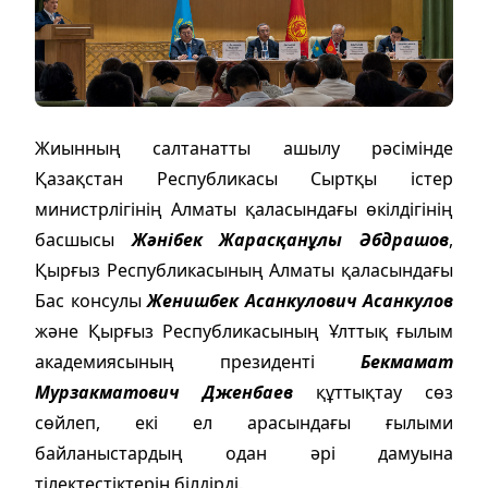
Жиынның салтанатты ашылу рәсімінде
Қазақстан Республикасы Сыртқы істер
министрлігінің Алматы қаласындағы өкілдігінің
басшысы
Жәнібек Жарасқанұлы Әбдрашов
,
Қырғыз Республикасының Алматы қаласындағы
Бас консулы
Женишбек Асанкулович Асанкулов
және Қырғыз Республикасының Ұлттық ғылым
академиясының президенті
Бекмамат
Мурзакматович Дженбаев
құттықтау сөз
сөйлеп, екі ел арасындағы ғылыми
байланыстардың одан әрі дамуына
тілектестіктерін білдірді.