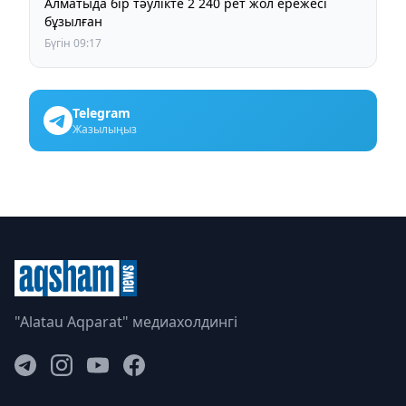
Алматыда бір тәулікте 2 240 рет жол ережесі
бұзылған
Бүгін 09:17
Telegram
Жазылыңыз
"Alatau Aqparat" медиахолдингі