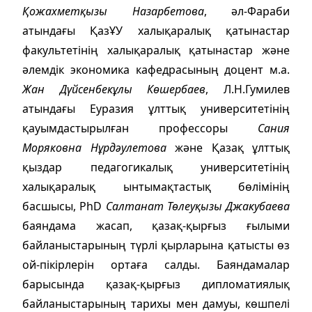
Қожахметқызы Назарбетова
, әл-Фараби
атындағы ҚазҰУ халықаралық қатынастар
факультетінің халықаралық қатынастар және
әлемдік экономика кафедрасының доцент м.а.
Жан Дүйсенбекұлы Көшербаев
, Л.Н.Гумилев
атындағы Еуразия ұлттық университетінің
қауымдастырылған профессоры
Сания
Моряковна Нұрдәулетова
және Қазақ ұлттық
қыздар педагогикалық университетінің
халықаралық ынтымақтастық бөлімінің
басшысы, PhD
Салтанат Төлеуқызы Джакубаева
баяндама жасап, қазақ-қырғыз ғылыми
байланыстарының түрлі қырларына қатысты өз
ой-пікірлерін ортаға салды. Баяндамалар
барысында қазақ-қырғыз дипломатиялық
байланыстарының тарихы мен дамуы, көшпелі