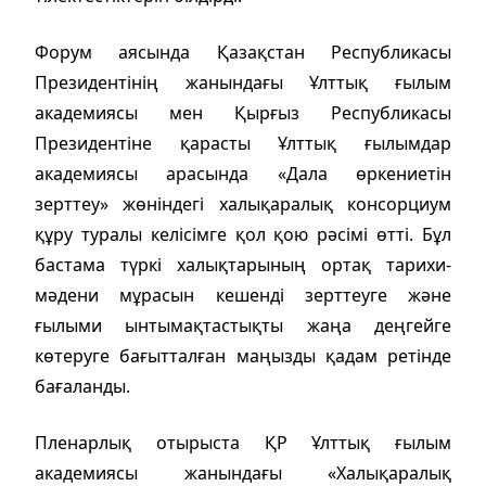
Форум аясында Қазақстан Республикасы
Президентінің жанындағы Ұлттық ғылым
академиясы мен Қырғыз Республикасы
Президентіне қарасты Ұлттық ғылымдар
академиясы арасында «Дала өркениетін
зерттеу» жөніндегі халықаралық консорциум
құру туралы келісімге қол қою рәсімі өтті. Бұл
бастама түркі халықтарының ортақ тарихи-
мәдени мұрасын кешенді зерттеуге және
ғылыми ынтымақтастықты жаңа деңгейге
көтеруге бағытталған маңызды қадам ретінде
бағаланды.
Пленарлық отырыста ҚР Ұлттық ғылым
академиясы жанындағы «Халықаралық