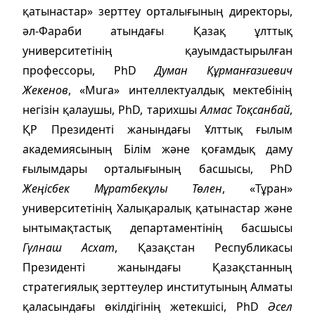
қатынастар» зерттеу орталығының директоры,
әл-Фараби атындағы Қазақ ұлттық
университетінің қауымдастырылған
профессоры, PhD
Думан Құрманғазиевич
Жекенов
, «Mura» интеллектуалдық мектебінің
негізін қалаушы, PhD, тарихшы
Алмас Тоқсанбай
,
ҚР Президенті жанындағы Ұлттық ғылым
академиясының Білім және қоғамдық даму
ғылымдары орталығының басшысы, PhD
Жеңісбек Мұратбекұлы Төлен
, «Тұран»
университетінің Халықаралық қатынастар және
ынтымақтастық департаментінің басшысы
Гүлнаш Асхат
, Қазақстан Республикасы
Президенті жанындағы Қазақстанның
стратегиялық зерттеулер институтының Алматы
қаласындағы өкілдігінің жетекшісі, PhD
Әсел