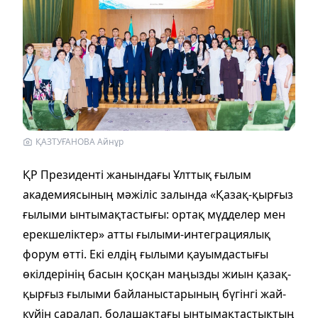
ҚАЗТУҒАНОВА Айнұр
ҚР Президенті жанындағы Ұлттық ғылым
академиясының мәжіліс залында «Қазақ-қырғыз
ғылыми ынтымақтастығы: ортақ мүдделер мен
ерекшеліктер» атты ғылыми-интеграциялық
форум өтті. Екі елдің ғылыми қауымдастығы
өкілдерінің басын қосқан маңызды жиын қазақ-
қырғыз ғылыми байланыстарының бүгінгі жай-
күйін саралап, болашақтағы ынтымақтастықтың