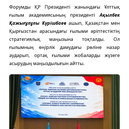
Форумды ҚР Президенті жанындағы Ұлттық
ғылым академиясының президенті
Ақылбек
Қажығұлұлы Күрішбаев
ашып, Қазақстан мен
Қырғызстан арасындағы ғылыми әріптестіктің
стратегиялық маңызына тоқталды. Ол
ғылымның өңірлік дамудағы рөліне назар
аударып, ортақ ғылыми жобаларды жүзеге
асырудың маңыздылығын айтты.