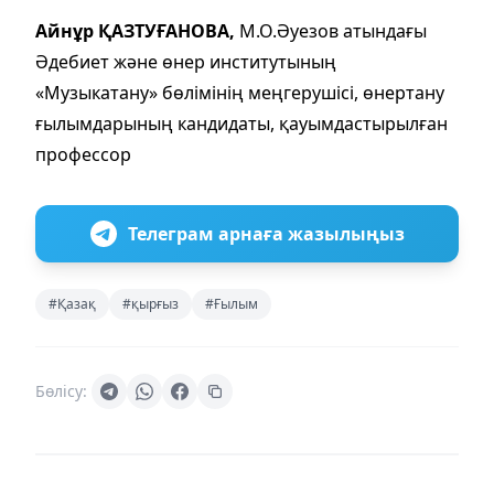
Айнұр ҚАЗТУҒАНОВА,
М.О.Әуезов атындағы
Әдебиет және өнер институтының
«Музыкатану» бөлімінің меңгерушісі, өнертану
ғылымдарының кандидаты, қауымдастырылған
профессор
Телеграм арнаға жазылыңыз
#Қазақ
#қырғыз
#Ғылым
Бөлісу: