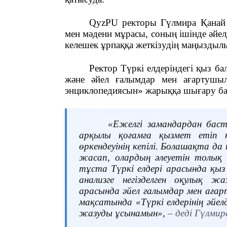
QyzPU ректоры Гүлмира Қанай
мен мәдени мұрасы, соның ішінде әйелд
келешек ұрпаққа жеткізудің маңыздыл
Ректор Түркі елдеріндегі қыз ба
және әйел ғалымдар мен ағартушыла
энциклопедиясын» жарыққа шығару бас
«Ежелгі замандардан баста
арқылы қоғамға қызмет етіп 
өркендеуінің кепілі. Болашақта да
жасап, олардың әлеуетін толық
тұста Түркі елдері арасында қы
анализге негізделген оқулық ж
арасында әйел ғалымдар мен аға
мақсатында «Түркі елдерінің әйел
жазуды ұсынамын»
,
– деді Гүлмир