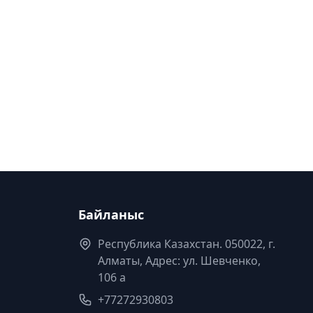
Байланыс
Республика Казахстан. 050022, г.
Алматы, Адрес: ул. Шевченко,
106 а
+77272930803