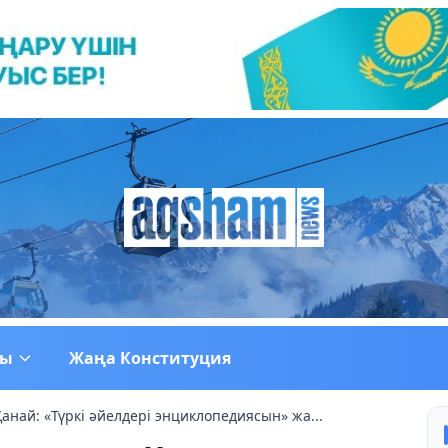
ғы
Жаңа Конституция
анай: «Түркі әйелдері энциклопедиясын» жа...