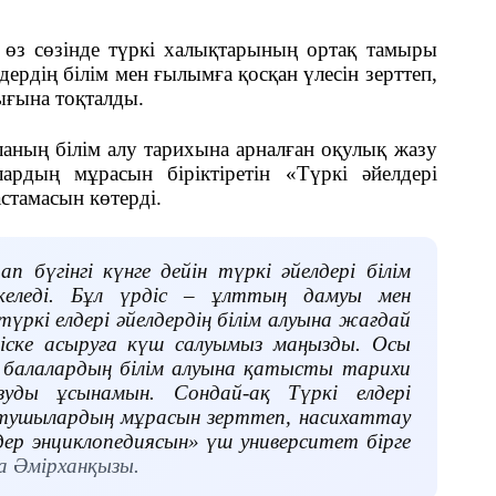
өз сөзінде түркі халықтарының ортақ тамыры
ердің білім мен ғылымға қосқан үлесін зерттеп,
ығына тоқталды.
ланың білім алу тарихына арналған оқулық жазу
рдың мұрасын біріктіретін «Түркі әйелдері
тамасын көтерді.
п бүгінгі күнге дейін түркі әйелдері білім
келеді. Бұл үрдіс – ұлттың дамуы мен
 түркі елдері әйелдердің білім алуына жағдай
 іске асыруға күш салуымыз маңызды. Осы
з балалардың білім алуына қатысты тарихи
азуды ұсынамын. Сондай-ақ Түркі елдері
ртушылардың мұрасын зерттеп, насихаттау
дер энциклопедиясын» үш университет бірге
а Әмірханқызы.