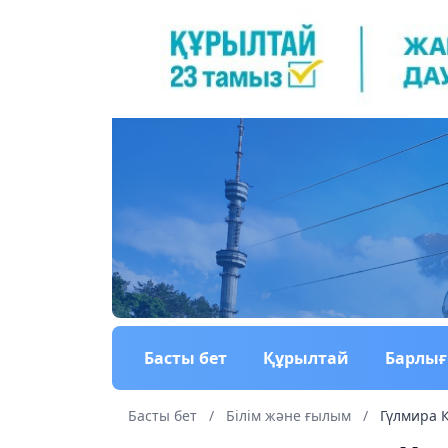
Басты бет
Құрылтай
Барлы
Басты бет
/
Білім және ғылым
/
Гүлмира Қ