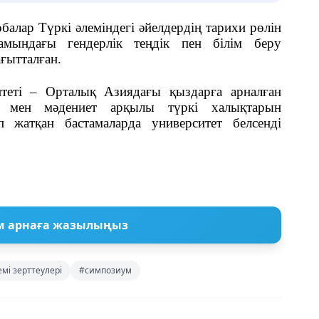
алар Түркі әлеміндегі әйелдердің тарихи рөлін
ғамындағы гендерлік теңдік пен білім беру
ағытталған.
итеті – Орталық Азиядағы қыздарға арналған
 мен мәдениет арқылы түркі халықтарын
 жатқан бастамаларда университет белсенді
м арнаға жазылыңыз
емі зерттеулері
#симпозиум