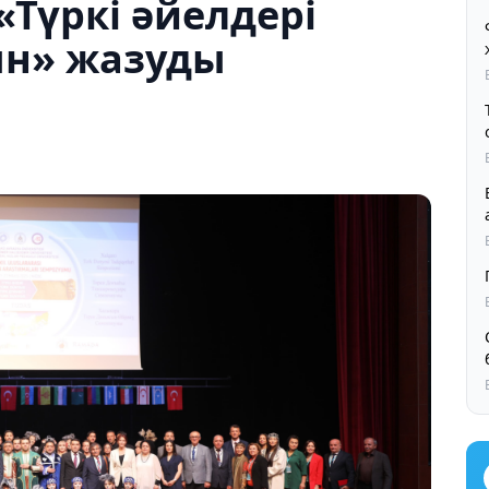
«Түркі әйелдері
ын» жазуды