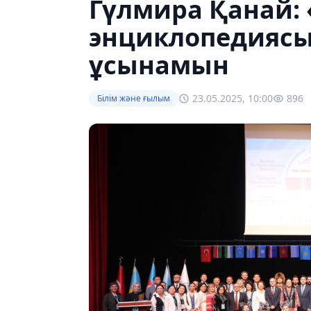
Гүлмира Қанай: 
энциклопедияс
ұсынамын
23.05.2025, 10:00
896
Білім және ғылым