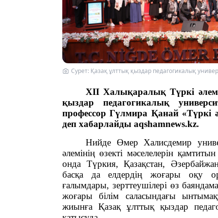
Cурет: Қазақ ұлттық қыздар педагогикалық универ
XII Халықаралық Түркі әлем
қыздар педагогикалық универс
профессор Гүлмира Қанай
«Түркі 
деп хабарлайды aqshamnews.kz.
Нийде Өмер Халисдемир униве
әлемінің өзекті мәселелерін қамтит
онда Түркия, Қазақстан, Әзербайжан
басқа да елдердің жоғары оқу ор
ғалымдары, зерттеушілері өз баяндам
жоғары білім саласындағы ынтымақ
жиынға Қазақ ұлттық қыздар педагог
қатысуда.