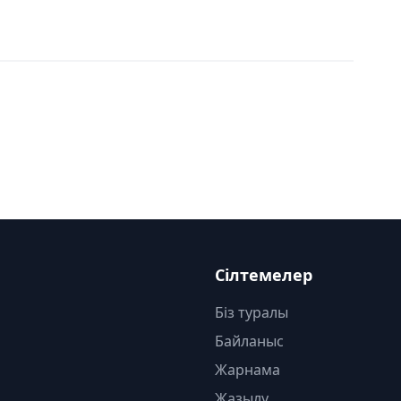
Сілтемелер
Біз туралы
Байланыс
Жарнама
Жазылу