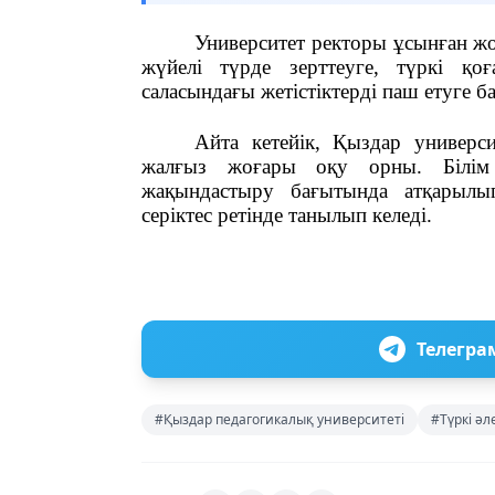
Университет ректоры ұсынған жоб
жүйелі түрде зерттеуге, түркі қо
саласындағы жетістіктерді паш етуге б
Айта кетейік, Қыздар универс
жалғыз жоғары оқу орны. Білім
жақындастыру бағытында атқарылып
серіктес ретінде танылып келеді.
Телегра
#Қыздар педагогикалық университеті
#Түркі әл