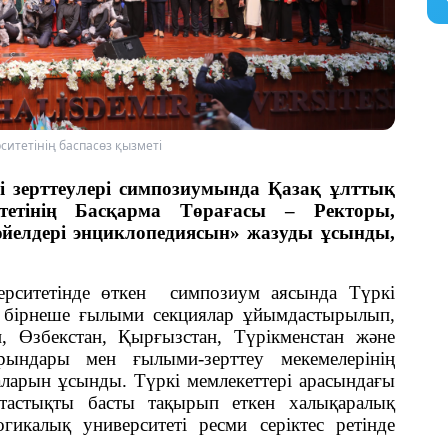
ситетінің баспасөз қызметі
і зерттеулері симпозиумында Қазақ ұлттық
итетінің Басқарма
Т
өрағасы –
Р
екторы,
әйелдері энциклопедиясын»
жазуды ұсынды,
рситетінде өткен
симпозиум аясында Түркі
ын бірнеше ғылыми секциялар ұйымдастырылып,
, Өзбекстан, Қырғызстан, Түрікменстан және
ындары мен ғылыми-зерттеу мекемелерінің
аларын ұсынды. Түркі мемлекеттері арасындағы
тастықты басты тақырып еткен халықаралық
икалық университеті ресми серіктес ретінде