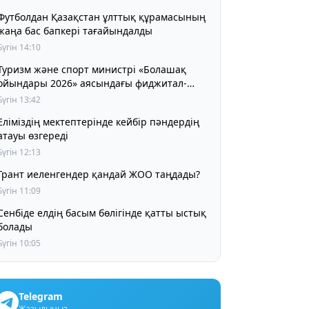
Футболдан Қазақстан ұлттық құрамасының
жаңа бас бапкері тағайындалды
Бүгін 14:10
Туризм және спорт министрі «Болашақ
ойындары 2026» аясындағы фиджитал-
футбол жарысына қатысты
Бүгін 13:42
Еліміздің мектептерінде кейбір пәндердің
атауы өзгереді
Бүгін 12:13
Грант иеленгендер қандай ЖОО таңдады?
Бүгін 11:09
Сенбіде елдің басым бөлігінде қатты ыстық
болады
Бүгін 10:05
Telegram
Жазылыңыз