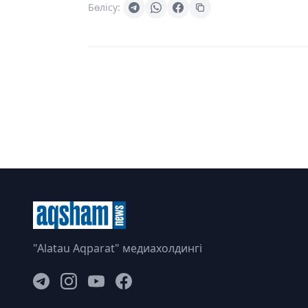
Бөлісу:
"Alatau Aqparat" медиахолдингі