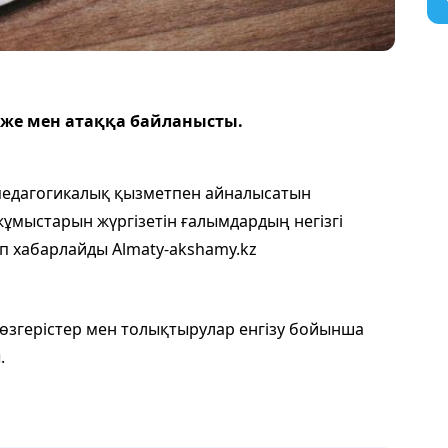
же мен атаққа байланысты.
педагогикалық қызметпен айналысатын
мыстарын жүргізетін ғалымдардың негізгі
 хабарлайды Almaty-akshamy.kz
өзгерістер мен толықтырулар енгізу бойынша
.