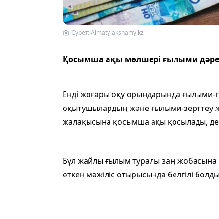
Сурет: Almaty-akshamy.kz
Қосымша ақы мөлшері ғылыми дәре
Енді жоғары оқу орындарында ғылыми-
оқытушылардың және ғылыми-зерттеу жұ
жалақысына қосымша ақы қосылады, деп
Бұл жайлы ғылым туралы заң жобасына 
өткен мәжіліс отырысында белгілі болды