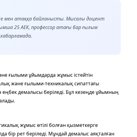
же мен атаққа байланысты. Мысалы доцент
мша 25 АЕК, профессор атағы бар ғылым
 хабарламада.
әне ғылыми ұйымдарда жұмыс істейтін
алық және ғылыми-техникалық сипаттағы
н еңбек демалысы беріледі. Бұл кезеңде ұйымның
алады.
гикалық жұмыс өтілі болған қызметкерге
 бір рет беріледі. Мұндай демалыс аяқталған