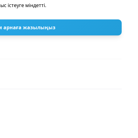
 істеуге міндетті.
м арнаға жазылыңыз