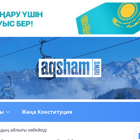
ғы
Жаңа Конституция
дың айлығы көбейеді