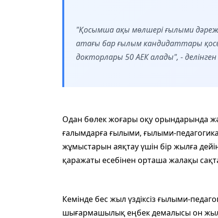
"Қосымша ақы мөлшері ғылыми дәре
атағы бар ғылым кандидаттары қосы
докторлары 50 АЕК алады", - делінген
Одан бөлек жоғары оқу орындарында ж
ғалымдарға ғылыми, ғылыми-педагогик
жұмыстарын аяқтау үшін бір жылға дейі
қаражаты есебінен орташа жалақы сақт
Кемінде бес жыл үздіксіз ғылыми-педаго
шығармашылық еңбек демалысы он жылда