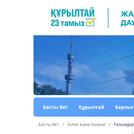
Басты бет
Құрылтай
Барлы
Басты бет
/
Білім және ғылым
/
Ғалымдар