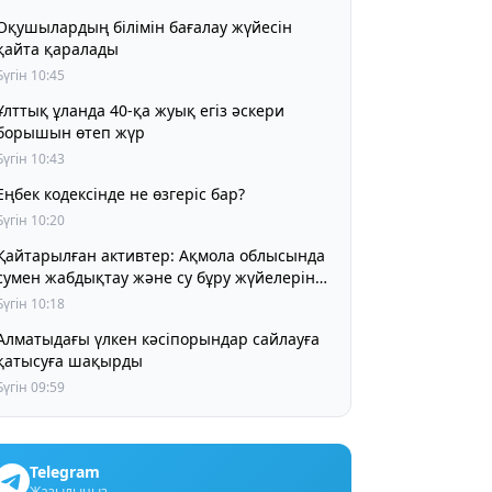
Оқушылардың білімін бағалау жүйесін
қайта қаралады
Бүгін 10:45
Ұлттық ұланда 40-қа жуық егіз әскери
борышын өтеп жүр
Бүгін 10:43
Еңбек кодексінде не өзгеріс бар?
Бүгін 10:20
Қайтарылған активтер: Ақмола облысында
сумен жабдықтау және су бұру жүйелерін
жаңғыртуға 1,4 млрд теңге бөлінді
Бүгін 10:18
Алматыдағы үлкен кәсіпорындар сайлауға
қатысуға шақырды
Бүгін 09:59
Telegram
Жазылыңыз