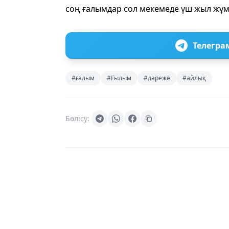
соң ғалымдар сол мекемеде үш жыл жұмыс
Телегра
#ғалым
#Ғылым
#дәреже
#айлық
Бөлісу: