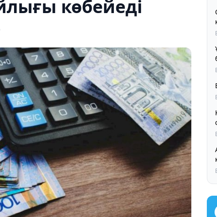
лығы көбейеді
9