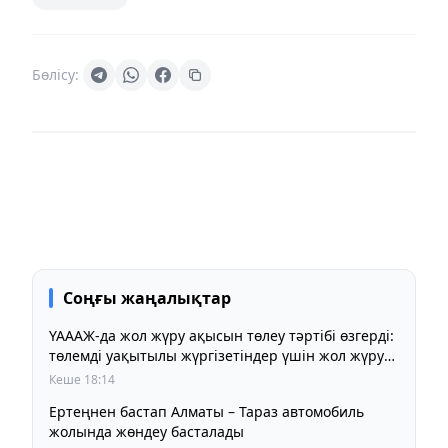
Бөлісу:
Соңғы жаңалықтар
ҮАААЖ-да жол жүру ақысын төлеу тәртібі өзгерді:
төлемді уақытылы жүргізетіндер үшін жол жүру
құны бұрынғы деңгейде сақталады
Кеше 18:14
Ертеңнен бастап Алматы – Тараз автомобиль
жолында жөндеу басталады