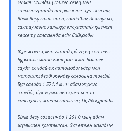
Өткен жылдың сәйкес кезеңімен
салыстырғанда өнеркәсіпте, құрылыста,
білім беру саласында, сондай-ақ денсаулық
сақтау және халыққа әлеуметтік қызмет
көрсету саласында өсім байқалды.
Жұмыспен қамтылғандардың ең көп үлесі
бұрынғысынша көтерме және бөлшек
сауда, сондай-ақ автомобильдер мен
мотоциклдерді жөндеу саласына тиесілі.
Бұл салада 1 571,4 мың адам жұмыс
істейді, бұл жұмыспен қамтылған
халықтың жалпы санының 16,7% құрайды.
Білім беру саласында 1 251,0 мың адам
жұмыспен қамтылған, бұл өткен жылдың