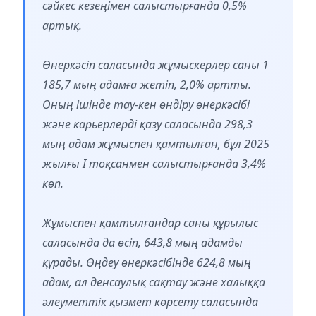
сәйкес кезеңімен салыстырғанда 0,5%
артық.
Өнеркәсіп саласында жұмыскерлер саны 1
185,7 мың адамға жетіп, 2,0% артты.
Оның ішінде тау-кен өндіру өнеркәсібі
және карьерлерді қазу саласында 298,3
мың адам жұмыспен қамтылған, бұл 2025
жылғы I тоқсанмен салыстырғанда 3,4%
көп.
Жұмыспен қамтылғандар саны құрылыс
саласында да өсіп, 643,8 мың адамды
құрады. Өңдеу өнеркәсібінде 624,8 мың
адам, ал денсаулық сақтау және халыққа
әлеуметтік қызмет көрсету саласында