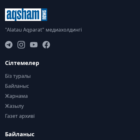
"Alatau Aqparat" медиахолдингі
Сілтемелер
Біз туралы
Байланыс
Жарнама
Жазылу
Газет архиві
Байланыс