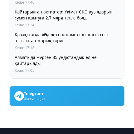
Кеше 17:40
Қайтарылған активтер: Үкімет СҚО ауылдарын
сумен қамтуға 2,7 млрд теңге бөлді
Кеше 17:24
Қазақстанда «Әділетті қоғамға шыншыл сөз»
атты кітап жарық көрді
Кеше 17:18
Алматыда жүрген 35 үндістандық еліне
қайтарылды
Кеше 17:05
Telegram
Жазылыңыз