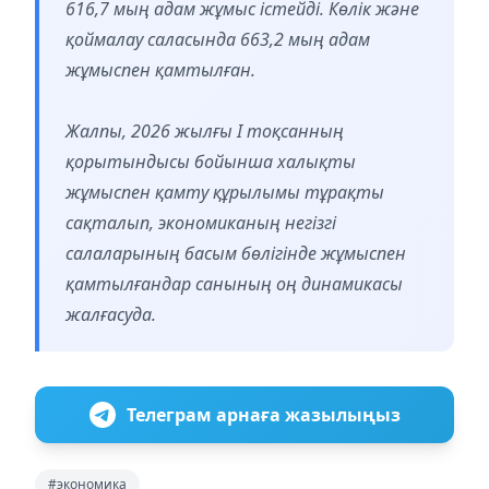
616,7 мың адам жұмыс істейді. Көлік және
қоймалау саласында 663,2 мың адам
жұмыспен қамтылған.
Жалпы, 2026 жылғы I тоқсанның
қорытындысы бойынша халықты
жұмыспен қамту құрылымы тұрақты
сақталып, экономиканың негізгі
салаларының басым бөлігінде жұмыспен
қамтылғандар санының оң динамикасы
жалғасуда.
Телеграм арнаға жазылыңыз
#экономика