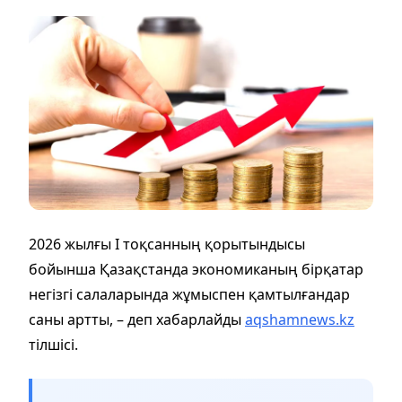
2026 жылғы I тоқсанның қорытындысы
бойынша Қазақстанда экономиканың бірқатар
негізгі салаларында жұмыспен қамтылғандар
саны артты, – деп хабарлайды
aqshamnews.kz
тілшісі.