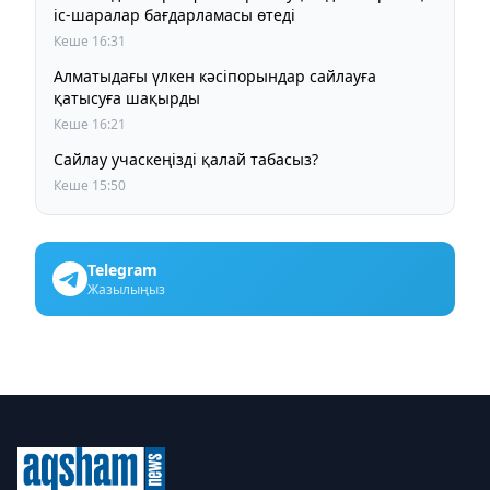
іс-шаралар бағдарламасы өтеді
Кеше 16:31
Алматыдағы үлкен кәсіпорындар сайлауға
қатысуға шақырды
Кеше 16:21
Сайлау учаскеңізді қалай табасыз?
Кеше 15:50
Telegram
Жазылыңыз