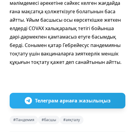
мәлімдемесі әрекетіне сәйкес келген жағдайда
ғана мақсатқа қолжеткізуге болатынын баса
айтты. Ұйым басшысы осы көрсеткішке жеткен
елдерді COVAX халықаралық тетігі бойынша
дәрі-дәрмекпен қамтамасыз етуге басымдық
берді. Сонымен қатар Гебрейесус пандемияны
тоқтату үшін вакциналарға зияткерлік меншік
құқығын тоқтату қажет деп санайтынын айтты.
Телеграм арнаға жазылыңыз
#Пандемия
#басшы
#аяқталу