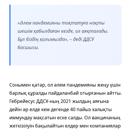
«Әлем пандемияны тоқтатуға нақты
шешім қабылдаған кезде, ол аяқталады.
Бұл біздің қолымызда», – деді ДДСҰ
басшысы.
Сонымен қатар, ол әлем пандемияны жеңу үшін
барлық құралды пайдаланбай отырғанын айтты.
Гебрейесус ДДСҰ-ның 2021 жылдың аяғына
дейін әр елде кем дегенде 40 пайыз халықты
иммундау мақсатын еске салды. Ол вакцинаның
жеткізілуін бақылайтын елдер мен компаниялар