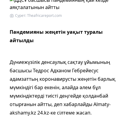
Сурет: Theafricareport.com
Пандемияны жеңетін уақыт туралы
айтылды
Дүниежүзілік денсаулық сақтау ұйымының
басшысы Тедрос Адханом Гебрейесус
адамзаттың коронавирусты жеңетін барлық
мүмкіндігі бар екенін, алайда әлем бұл
мүмкіндіктерді тиісті деңгейде қолданбай
отырғанын айтты, деп хабарлайды Almaty-
akshamy.kz 24.kz-ке сілтеме жасап.