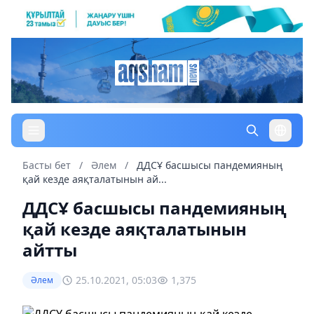
Басты бет
/
Әлем
/
ДДСҰ басшысы пандемияның
қай кезде аяқталатынын ай...
ДДСҰ басшысы пандемияның
қай кезде аяқталатынын
айтты
25.10.2021, 05:03
1,375
Әлем