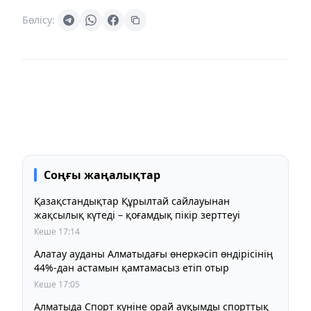
Бөлісу:
Соңғы жаңалықтар
Қазақстандықтар Құрылтай сайлауынан
жақсылық күтеді – қоғамдық пікір зерттеуі
Кеше 17:14
Алатау ауданы Алматыдағы өнеркәсіп өндірісінің
44%-дан астамын қамтамасыз етіп отыр
Кеше 17:05
Алматыда Спорт күніне орай ауқымды спорттық