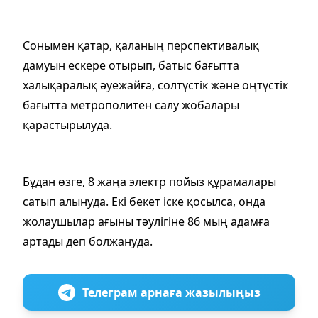
Сонымен қатар, қаланың перспективалық
дамуын ескере отырып, батыс бағытта
халықаралық әуежайға, солтүстік және оңтүстік
бағытта метрополитен салу жобалары
қарастырылуда.
Бұдан өзге, 8 жаңа электр пойыз құрамалары
сатып алынуда. Екі бекет іске қосылса, онда
жолаушылар ағыны тәулігіне 86 мың адамға
артады деп болжануда.
Телеграм арнаға жазылыңыз