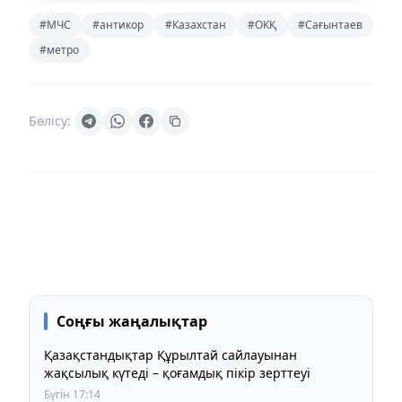
#МЧС
#антикор
#Казахстан
#ОКҚ
#Сағынтаев
#метро
Бөлісу:
Соңғы жаңалықтар
Қазақстандықтар Құрылтай сайлауынан
жақсылық күтеді – қоғамдық пікір зерттеуі
Бүгін 17:14