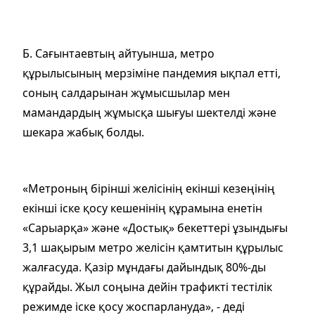
Б. Сағынтаевтың айтуынша, метро
құрылысының мерзіміне пандемия ықпал етті,
соның салдарынан жұмысшылар мен
мамандардың жұмысқа шығуы шектелді және
шекара жабық болды.
«Метроның бірінші желісінің екінші кезеңінің
екінші іске қосу кешенінің құрамына енетін
«Сарыарқа» және «Достық» бекеттері ұзындығы
3,1 шақырым метро желісін қамтитын құрылыс
жалғасуда. Қазір мұндағы дайындық 80%-ды
құрайды. Жыл соңына дейін трафикті тестілік
режимде іске қосу жоспарлануда», - деді