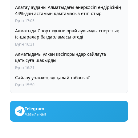
Алатау ауданы Алматыдағы өнеркәсіп өндірісінің
44%-дан астамын қамтамасыз етіп отыр
Бүгін 17:05
Алматыда Спорт күніне орай ауқымды спорттық
іс-шаралар бағдарламасы өтеді
Бүгін 16:31
Алматыдағы үлкен кәсіпорындар сайлауға
қатысуға шақырды
Бүгін 16:21
Сайлау учаскеңізді қалай табасыз?
Бүгін 15:50
Telegram
Жазылыңыз