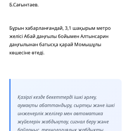
Б.Сағынтаев.
Бұрын хабарланғандай, 3,1 шақырым метро
желісі Абай даңғылы бойымен Алтынсарин
даңғылынан батысқа қарай Момышұлы
көшесіне өтеді.
Қазіргі кезде бекеттерді ішкі әрлеу,
аумақты абаттандыру, сыртқы және ішкі
инженерлік желілер мен автоматика
жүйелерін жабдықтау, сигнал беру және
байланыс, технологиялық жабдықты