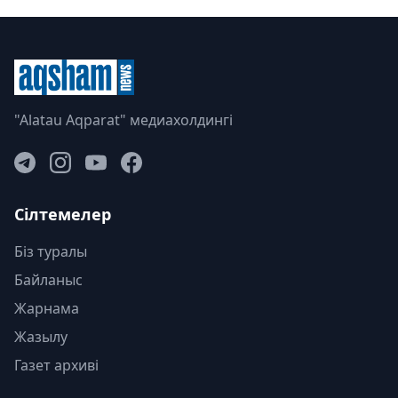
"Alatau Aqparat" медиахолдингі
Сілтемелер
Біз туралы
Байланыс
Жарнама
Жазылу
Газет архиві