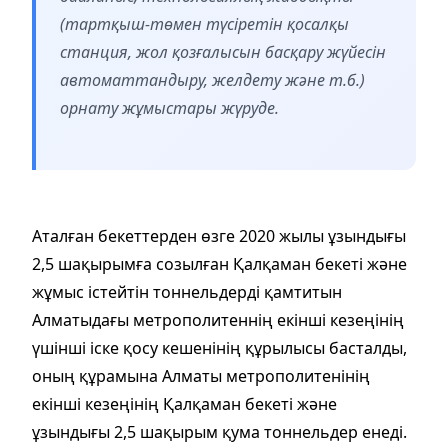
(тартқыш-төмен түсіретін қосалқы
станция, жол қозғалысын басқару жүйесін
автоматтандыру, желдету және т.б.)
орнату жұмыстары жүруде.
Аталған бекеттерден өзге 2020 жылы ұзындығы
2,5 шақырымға созылған Қалқаман бекеті және
жұмыс істейтін тоннельдерді қамтитын
Алматыдағы метрополитеннің екінші кезеңінің
үшінші іске қосу кешенінің құрылысы басталды,
оның құрамына Алматы метрополитенінің
екінші кезеңінің Қалқаман бекеті және
ұзындығы 2,5 шақырым қума тоннельдер енеді.