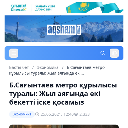
Басты бет
/
Экономика
/
Б.Сағынтаев метро
құрылысы туралы: Жыл аяғында екі...
Б.Сағынтаев метро құрылысы
туралы: Жыл аяғында екі
бекетті іске қосамыз
25.06.2021, 12:40
2,333
Экономика