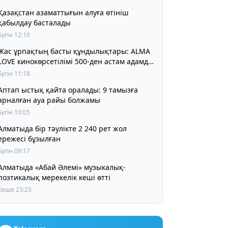
Қазақстан азаматтығын алуға өтініш
қабылдау басталады
Бүгін 12:10
Жас ұрпақтың басты құндылықтары: ALMA
LOVE кинокөрсетілімі 500-ден астам адамды
біріктірді
Бүгін 11:18
Аптап ыстық қайта оралады: 9 тамызға
арналған ауа райы болжамы
Бүгін 10:05
матыда бір тәулікте 2 240 рет жол
ережесі бұзылған
Бүгін 09:17
Алматыда «Абай Әлемі» музыкалық-
поэтикалық мерекелік кеші өтті
Кеше 23:23