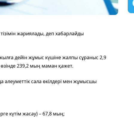
тізімін жариялады, деп хабарлайды
жылға дейін жұмыс күшіне жалпы сұраныс 2,9
өзінде 239,2 мың маман қажет.
а әлеуметтік сала өкілдері мен жұмысшы
е күтім жасау) – 67,8 мың;