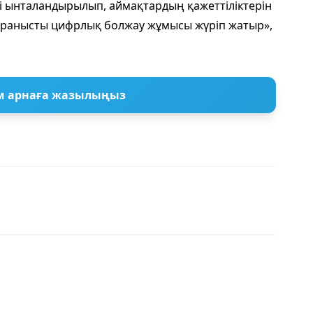
сі ынталандырылып, аймақтардың қажеттіліктерін
ұранысты цифрлық болжау жұмысы жүріп жатыр»,
м арнаға жазылыңыз