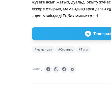
жүзеге асып жатыр, дуальді оқыту жүйе
ескере отырып, мамандықтарға деген с
– деп мәлімдеді Еңбек министрлігі.
Телегра
#мамандық
#Сұраныс
#Тізім
Бөлісу: