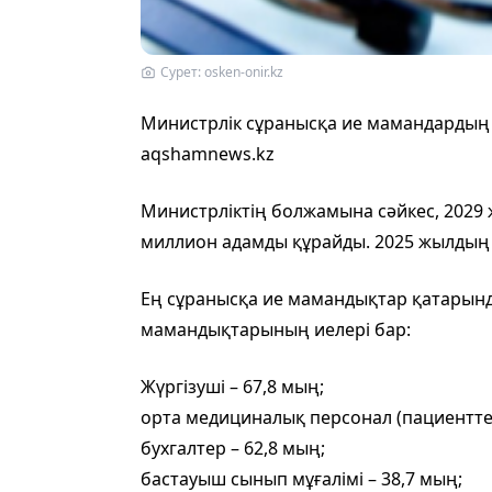
Сурет: osken-onir.kz
Министрлік сұранысқа ие мамандардың 
aqshamnews.kz
Министрліктің болжамына сәйкес, 2029 
миллион адамды құрайды. 2025 жылдың 
Ең сұранысқа ие мамандықтар қатарынд
мамандықтарының иелері бар:
Жүргізуші – 67,8 мың;
орта медициналық персонал (пациенттерг
бухгалтер – 62,8 мың;
бастауыш сынып мұғалімі – 38,7 мың;