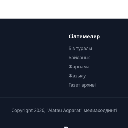
Сілтемелер
Біз туралы
Байланыс
Жарнама
Жазылу
Газет архиві
Copyright 2026, "Alatau Aqparat" медиахолдингі