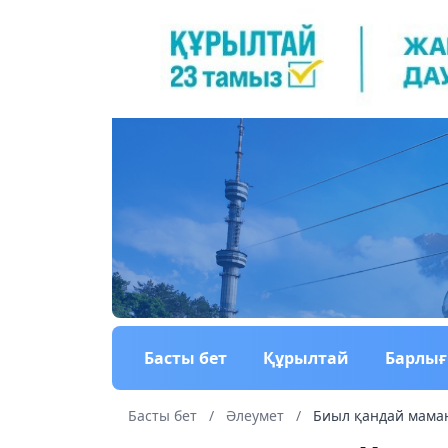
Басты бет
Құрылтай
Барлы
Басты бет
/
Әлеумет
/
Биыл қандай мама