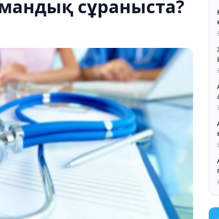
мандық сұраныста?
Ал