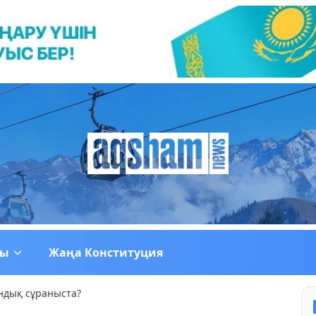
ғы
Жаңа Конституция
ндық сұраныста?