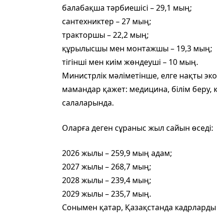
балабақша тәрбиешісі – 29,1 мың;
сантехниктер – 27 мың;
тракторшы – 22,2 мың;
құрылысшы мен монтажшы – 19,3 мың;
тігінші мен киім жөндеуші – 10 мың.
Министрлік мәліметінше, елге нақты э
мамандар қажет: медицина, білім беру,
салаларында.
Оларға деген сұраныс жыл сайын өседі:
2026 жылы – 259,9 мың адам;
2027 жылы – 268,7 мың;
2028 жылы – 239,4 мың;
2029 жылы – 235,7 мың.
Сонымен қатар, Қазақстанда кадрларды