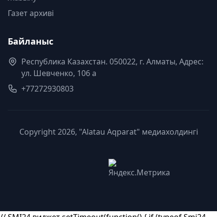
Газет архиві
Байланыс
Республика Казахстан. 050022, г. Алматы, Адрес:
ул. Шевченко, 106 а
+77272930803
Copyright 2026, "Alatau Aqparat" медиахолдингі
// SMI24 виджет setTimeout(function() { if (typeof Smi24