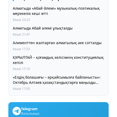
Алматыда «Абай Әлемі» музыкалық-поэтикалық
мерекелік кеші өтті
Кеше 23:23
Алматыда Абай әлемі ұлықталды
Кеше 21:47
Алименттен жалтарған алматылық әке сотталды
Кеше 17:33
ҚҰРЫЛТАЙ – қоғамдық келісімнің конституциялық
кепілі
Кеше 17:16
«Елдің болашағы – әрқайсымызға байланысты»:
Октябрь Алтаев қазақстандықтарға маңызды
үндеу жасады
Кеше 17:05
Telegram
Жазылыңыз