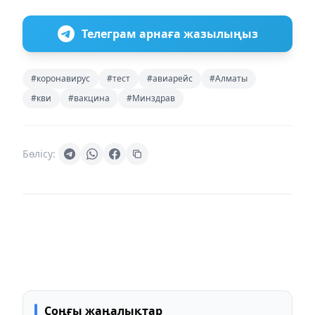
Телеграм арнаға жазылыңыз
#коронавирус
#тест
#авиарейс
#Алматы
#кви
#вакцина
#Минздрав
Бөлісу:
Соңғы жаңалықтар