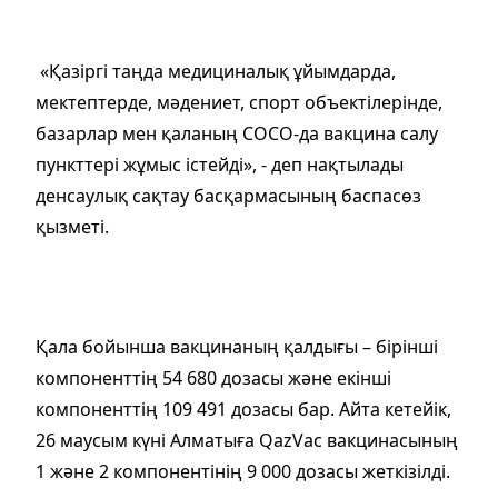
«Қазіргі таңда медициналық ұйымдарда,
мектептерде, мәдениет, спорт объектілерінде,
базарлар мен қаланың СОСО-да вакцина салу
пункттері жұмыс істейді», - деп нақтылады
денсаулық сақтау басқармасының баспасөз
қызметі.
Қала бойынша вакцинаның қалдығы – бірінші
компоненттің 54 680 дозасы және екінші
компоненттің 109 491 дозасы бар. Айта кетейік,
26 маусым күні Алматыға QazVac вакцинасының
1 және 2 компонентінің 9 000 дозасы жеткізілді.