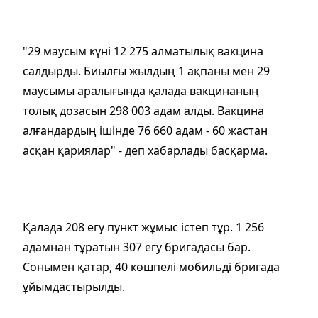
"29 маусым күні 12 275 алматылық вакцина
салдырды. Биылғы жылдың 1 ақпаны мен 29
маусымы аралығында қалада вакцинаның
толық дозасын 298 003 адам алды. Вакцина
алғандардың ішінде 76 660 адам - 60 жастан
асқан қариялар" - деп хабарлады басқарма.
Қалада 208 егу пункт жұмыс істеп тұр. 1 256
адамнан тұратын 307 егу бригадасы бар.
Сонымен қатар, 40 көшпелі мобильді бригада
ұйымдастырылды.