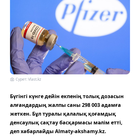
Сурет: Vlast.kz
Бүгінгі күнге дейін екпенің толық дозасын
алғандардың жалпы саны 298 003 адамға
жеткен. Бұл туралы қалалық қоғамдық
денсаулық сақтау басқармасы мәлім етті,
деп хабарлайды Almaty-akshamy.kz.