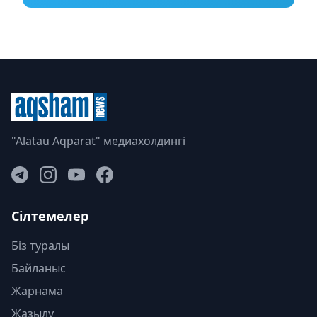
"Alatau Aqparat" медиахолдингі
Сілтемелер
Біз туралы
Байланыс
Жарнама
Жазылу