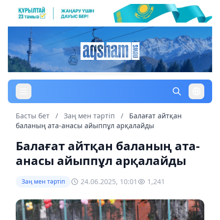
Басты бет
/
Заң мен тəртіп
/
Балағат айтқан
баланың ата-анасы айыппұл арқалайды
Балағат айтқан баланың ата-
анасы айыппұл арқалайды
24.06.2025, 10:01
1,241
Заң мен тəртіп