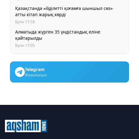
Қазақстанда «Әділетті қоғамға шыншыл сөз»
атты кітап жарық көрді
Бүгін 17:18
Алматыда жүрген 35 үндістандық еліне
қайтарылды
Бүгін 17:05
Telegram
Жазылыңыз