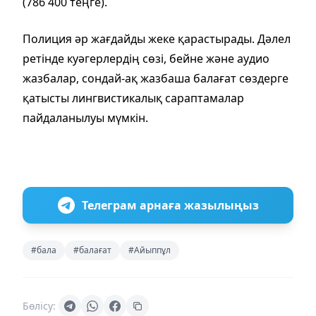
(786 400 теңге).
Полиция әр жағдайды жеке қарастырады. Дәлел
ретінде куәгерлердің сөзі, бейне және аудио
жазбалар, сондай-ақ жазбаша балағат сөздерге
қатысты лингвистикалық сараптамалар
пайдаланылуы мүмкін.
Телеграм арнаға жазылыңыз
#бала
#балағат
#Айыппұл
Бөлісу: