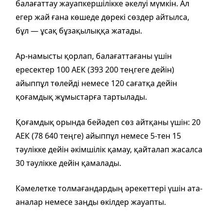
балағаттау жауапкершілікке әкелуі мүмкін. Ал
егер жай ғана көшеде дөрекі сөздер айтылса,
бұл — ұсақ бұзақылыққа жатады.
Ар-намысты қорлап, балағаттағаны үшін
ересектер 100 АЕК (393 200 теңгеге дейін)
айыппұл төлейді немесе 120 сағатқа дейін
қоғамдық жұмыстарға тартылады.
Қоғамдық орында бейәдеп сөз айтқаны үшін: 20
АЕК (78 640 теңге) айыппұл немесе 5-тен 15
тәулікке дейін әкімшілік қамау, қайталап жасалса
30 тәулікке дейін қамалады.
Кәмелетке толмағандардың әрекеттері үшін ата-
аналар немесе заңды өкілдер жауапты.