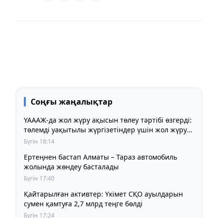
Соңғы жаңалықтар
ҮАААЖ-да жол жүру ақысын төлеу тәртібі өзгерді:
төлемді уақытылы жүргізетіндер үшін жол жүру
құны бұрынғы деңгейде сақталады
Бүгін 18:14
Ертеңнен бастап Алматы – Тараз автомобиль
жолында жөндеу басталады
Бүгін 17:40
Қайтарылған активтер: Үкімет СҚО ауылдарын
сумен қамтуға 2,7 млрд теңге бөлді
Бүгін 17:24