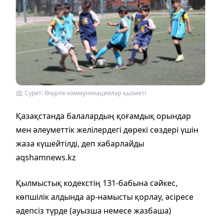
Cурет: Өңірлік коммуникациялар қызметі
Қазақстанда балалардың қоғамдық орындар
мен әлеуметтік желілердегі дөрекі сөздері үшін
жаза күшейтілді, деп хабарлайды
aqshamnews.kz
Қылмыстық кодекстің 131-бабына сәйкес,
көпшілік алдында ар-намысты қорлау, әсіресе
әдепсіз түрде (ауызша немесе жазбаша)