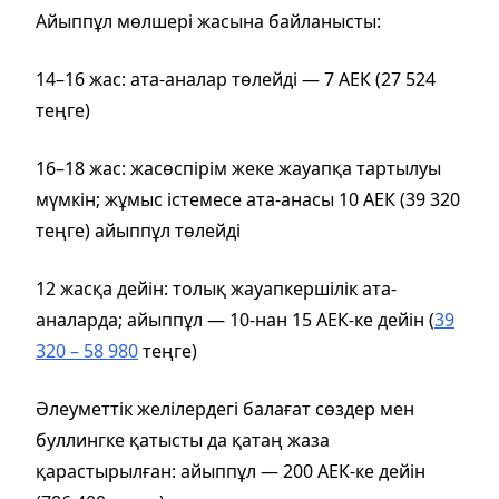
Айыппұл мөлшері жасына байланысты:
14–16 жас: ата-аналар төлейді — 7 АЕК (27 524
теңге)
16–18 жас: жасөспірім жеке жауапқа тартылуы
мүмкін; жұмыс істемесе ата-анасы 10 АЕК (39 320
теңге) айыппұл төлейді
12 жасқа дейін: толық жауапкершілік ата-
аналарда; айыппұл — 10-нан 15 АЕК-ке дейін (
39
320 – 58 980
теңге)
Әлеуметтік желілердегі балағат сөздер мен
буллингке қатысты да қатаң жаза
қарастырылған: айыппұл — 200 АЕК-ке дейін