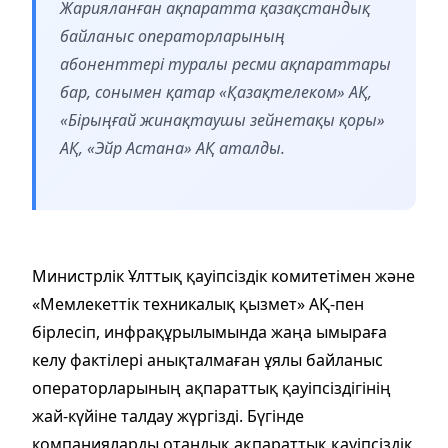
Жарияланған ақпаратта қазақстандық
байланыс операторларының
абоненттері туралы ресми ақпараттары
бар, сонымен қатар «Қазақтелеком» АҚ,
«Бірыңғай жинақтаушы зейнетақы қоры»
АҚ, «Эйр Астана» АҚ аталды.
Министрлік Ұлттық қауіпсіздік комитетімен және
«Мемлекеттік техникалық қызмет» АҚ-пен
бірлесіп, инфрақұрылымында жаңа ымыраға
келу фактілері анықталмаған ұялы байланыс
операторларының ақпараттық қауіпсіздігінің
жай-күйіне талдау жүргізді. Бүгінде
компанияларды отандық ақпараттық қауіпсіздік