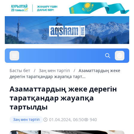
Басты бет
/
Заң мен тəртіп
/
Азаматтардың жеке
дерегін таратқандар жауапқа тарт...
Азаматтардың жеке дерегін
таратқандар жауапқа
тартылды
01.04.2024, 06:50
940
Заң мен тəртіп