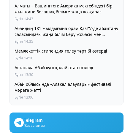
Алматы – Вашингтон: Америка мектебіндегі бір
жыл және болашақ білімге жаңа көзқарас
Бүгін 14:43
Абайдың 181 жылдығына орай ҚазҰУ-де абайтану
саласындағы жаңа білім беру жобасы мен
ғылыми әзірлемені таныстырды
Бүгін 14:35
Мемлекеттік стипендия төлеу тәртібі өзгерді
Бүгін 14:10
Астанада Абай күні қалай атап өтіледі
Бүгін 13:30
Абай облысында «Алакөл алаулары» фестивалі
мәреге жетті
Бүгін 13:06
Telegram
Жазылыңыз