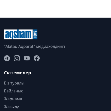
"Alatau Aqparat" медиахолдингі
Сілтемелер
Біз туралы
Байланыс
Жарнама
Жазылу