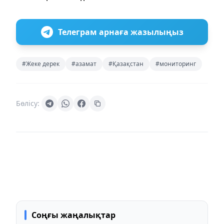
Телеграм арнаға жазылыңыз
#Жеке дерек
#азамат
#Қазақстан
#мониторинг
Бөлісу:
Соңғы жаңалықтар