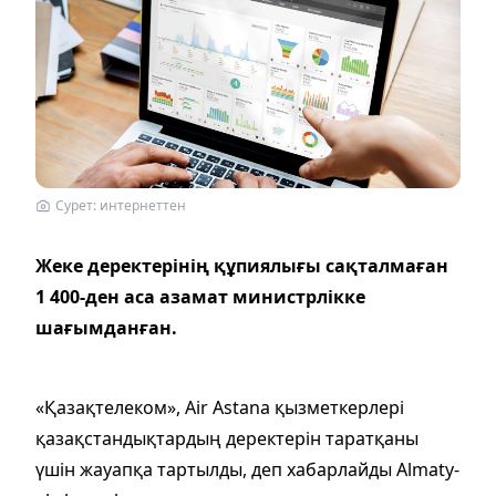
Сурет: интернеттен
Жеке деректерінің құпиялығы сақталмаған
1 400-ден аса азамат министрлікке
шағымданған.
«Қазақтелеком», Air Astana қызметкерлері
қазақстандықтардың деректерін таратқаны
үшін жауапқа тартылды, деп хабарлайды Almaty-