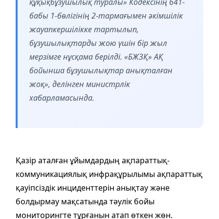
құқықбұзушылық туралы» Кодексінің 641-
бабы 1-бөлігінің 2-тармағымен әкімшілік
жауапкершілікке тартылып,
бұзушылықтарды жою үшін бір жыл
мерзімге нұсқама берілді. «БЖЗҚ» АҚ
бойынша бұзушылықтар анықталған
жоқ», делінген министрлік
хабарламасында.
Қазір аталған ұйымдардың ақпараттық-
коммуникациялық инфрақұрылымы ақпараттық
қауіпсіздік инциденттерін анықтау және
болдырмау мақсатында тәулік бойы
мониторингте тұрғанын атап өткен жөн.