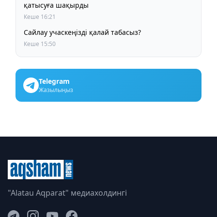
қатысуға шақырды
Кеше 16:21
Сайлау учаскеңізді қалай табасыз?
Кеше 15:50
Telegram
Жазылыңыз
"Alatau Aqparat" медиахолдингі