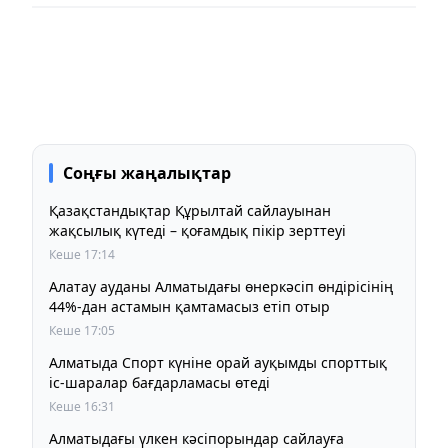
Соңғы жаңалықтар
Қазақстандықтар Құрылтай сайлауынан
жақсылық күтеді – қоғамдық пікір зерттеуі
Кеше 17:14
Алатау ауданы Алматыдағы өнеркәсіп өндірісінің
44%-дан астамын қамтамасыз етіп отыр
Кеше 17:05
Алматыда Спорт күніне орай ауқымды спорттық
іс-шаралар бағдарламасы өтеді
Кеше 16:31
Алматыдағы үлкен кәсіпорындар сайлауға