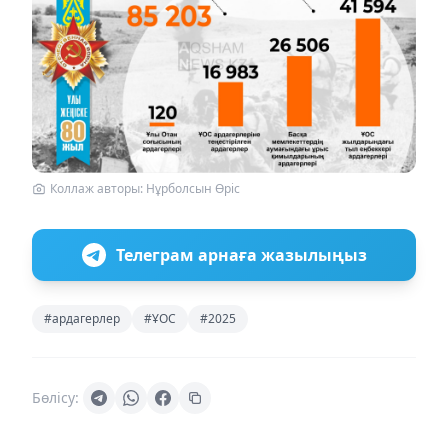
Коллаж авторы: Нұрболсын Өріс
Телеграм арнаға жазылыңыз
#ардагерлер
#ҰОС
#2025
Бөлісу: