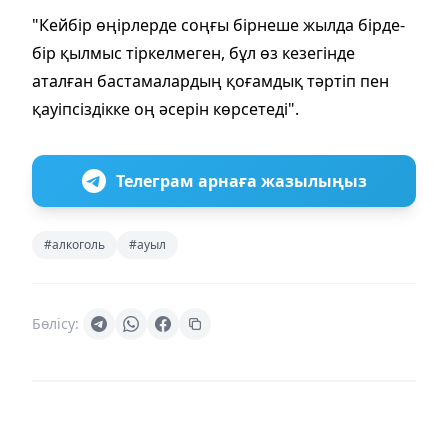
"Кейбір өңірлерде соңғы бірнеше жылда бірде-
бір қылмыс тіркелмеген, бұл өз кезегінде
аталған бастамалардың қоғамдық тәртіп пен
қауіпсіздікке оң әсерін көрсетеді".
Телеграм арнаға жазылыңыз
#алкоголь
#ауыл
Бөлісу: