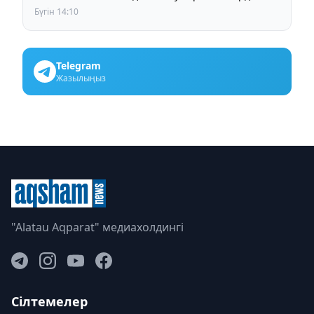
Бүгін 14:10
Telegram
Жазылыңыз
"Alatau Aqparat" медиахолдингі
Сілтемелер