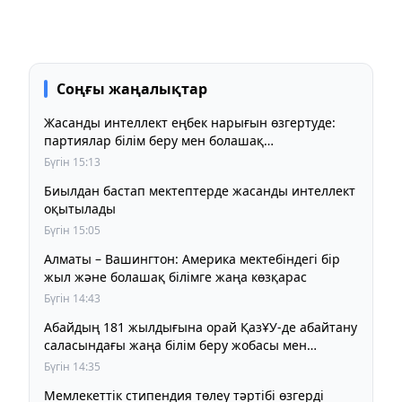
Соңғы жаңалықтар
Жасанды интеллект еңбек нарығын өзгертуде:
партиялар білім беру мен болашақ
мамандықтарды талқылады
Бүгін 15:13
Биылдан бастап мектептерде жасанды интеллект
оқытылады
Бүгін 15:05
Алматы – Вашингтон: Америка мектебіндегі бір
жыл және болашақ білімге жаңа көзқарас
Бүгін 14:43
Абайдың 181 жылдығына орай ҚазҰУ-де абайтану
саласындағы жаңа білім беру жобасы мен
ғылыми әзірлемені таныстырды
Бүгін 14:35
Мемлекеттік стипендия төлеу тәртібі өзгерді