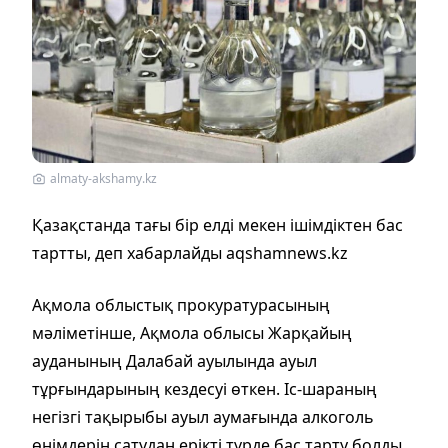
almaty-akshamy.kz
Қазақстанда тағы бір елді мекен ішімдіктен бас
тартты, деп хабарлайды aqshamnews.kz
Ақмола облыстық прокуратурасының
мәліметінше, Ақмола облысы Жарқайың
ауданының Далабай ауылында ауыл
тұрғындарының кездесуі өткен. Іс-шараның
негізгі тақырыбы ауыл аумағында алкоголь
өнімдерін сатудан ерікті түрде бас тарту болды.