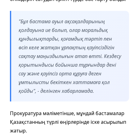
"Бұл бастама ауыл ақсақалдарының
қолдауына ие болып, олар моральдық
құндылықтарды, қоғамдық тәртіп пен
өсіп келе жатқан ұрпақтың қауіпсіздігін
сақтау маңыздылығын атап өтті. Кездесу
қорытындысы бойынша тұрғындар дені
сау және қауіпсіз орта құруға деген
ұмтылысты бекіткен хаттамаға қол
қойды", - делінген хабарламада.
Прокуратура мәліметінше, мұндай бастамалар
Қазақстанның түрлі өңірлерінде іске асырылып
жатыр.