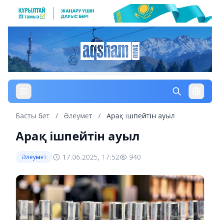
Басты бет
/
Әлеумет
/
Арақ ішпейтін ауыл
Арақ ішпейтін ауыл
17.06.2025, 17:52
940
Әлеумет