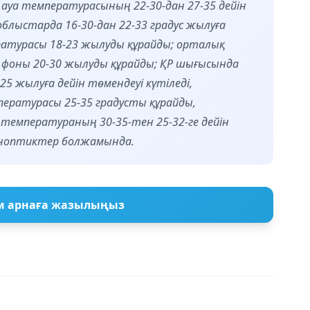
 ауа температурасының 22-30-дан 27-35 дейін
 облыстарда 16-30-дан 22-33 градус жылуға
ературасы 18-23 жылуды құрайды; орталық
 фоны 20-30 жылуды құрайды; ҚР шығысында
5 жылуға дейін төмендеуі күтіледі,
ературасы 25-35 градусты құрайды,
температураның 30-35-тен 25-32-ге дейін
синоптиктер болжамында.
м арнаға жазылыңыз