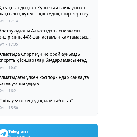
Қазақстандықтар Құрылтай сайлауынан
жақсылық күтеді – қоғамдық пікір зерттеуі
Бүгін 17:14
Алатау ауданы Алматыдағы өнеркәсіп
өндірісінің 44%-дан астамын қамтамасыз
етіп отыр
Бүгін 17:05
Алматыда Спорт күніне орай ауқымды
спорттық іс-шаралар бағдарламасы өтеді
Бүгін 16:31
Алматыдағы үлкен кәсіпорындар сайлауға
қатысуға шақырды
Бүгін 16:21
Сайлау учаскеңізді қалай табасыз?
Бүгін 15:50
Telegram
Жазылыңыз