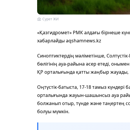
Сурет ЖИ
«Қазгидромет» РМК алдағы бірнеше күн
хабарлайды aqshamnews.kz
Синоптиктердің мәліметінше, Солтүсті
бөлігінің ауа-райына әсер етеді, онымен
ҚР орталығында қатты жаңбыр жауады, 
Оңтүстік-батыста, 17-18 тамыз күндері
орталығында жауын-шашынсыз ауа райы 
болжанып отыр, түнде және таңертең со
болуы мүмкін.