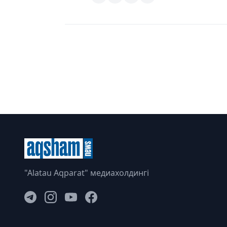
"Alatau Aqparat" медиахолдингі