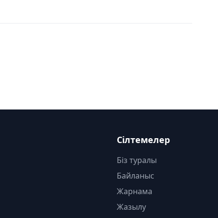
Сілтемелер
Біз туралы
Байланыс
Жарнама
Жазылу