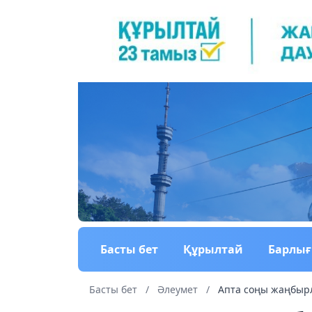
Басты бет
Құрылтай
Барлы
Басты бет
/
Әлеумет
/
Апта соңы жаңбыр