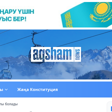
ғы
Жаңа Конституция
лы болады