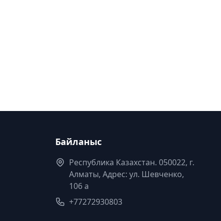
Байланыс
Республика Казахстан. 050022, г.
Алматы, Адрес: ул. Шевченко,
106 а
+77272930803