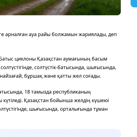
ге арналған ауа райы болжамын жариялады, деп
к-Батыс циклоны Қазақстан аумағының басым
 солтүстігінде, солтүстік-батысында, шығысында,
найзағай, бұршақ және қатты жел соғады.
 батысында, 18 тамызда республиканың
күтіледі. Қазақстан бойынша желдің күшеюі
лтүстігінде, шығысында, орталығында тұман