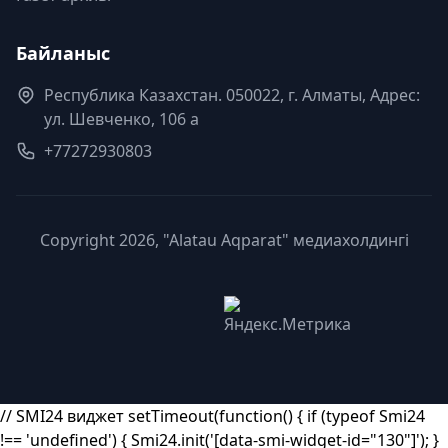
Байланыс
Республика Казахстан. 050022, г. Алматы, Адрес:
ул. Шевченко, 106 а
+77272930803
Copyright 2026, "Alatau Aqparat" медиахолдингі
// SMI24 виджет setTimeout(function() { if (typeof Smi24
!== 'undefined') { Smi24.init('[data-smi-widget-id="130"]'); }