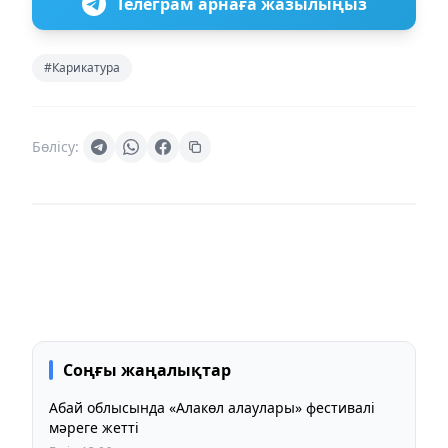
Телеграм арнаға жазылыңыз
#Карикатура
Бөлісу:
Соңғы жаңалықтар
Абай облысында «Алакөл алаулары» фестивалі
мәреге жетті