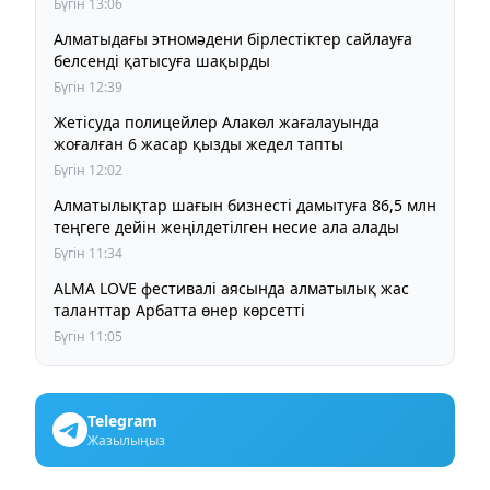
Бүгін 13:06
Алматыдағы этномәдени бірлестіктер сайлауға
белсенді қатысуға шақырды
Бүгін 12:39
Жетісуда полицейлер Алакөл жағалауында
жоғалған 6 жасар қызды жедел тапты
Бүгін 12:02
Алматылықтар шағын бизнесті дамытуға 86,5 млн
теңгеге дейін жеңілдетілген несие ала алады
Бүгін 11:34
ALMA LOVE фестивалі аясында алматылық жас
таланттар Арбатта өнер көрсетті
Бүгін 11:05
Telegram
Жазылыңыз