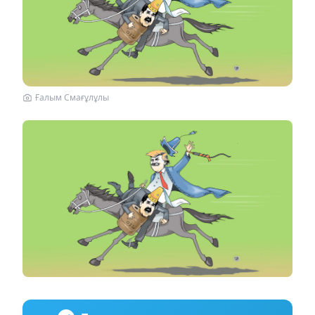
Ғалым Смағұлұлы