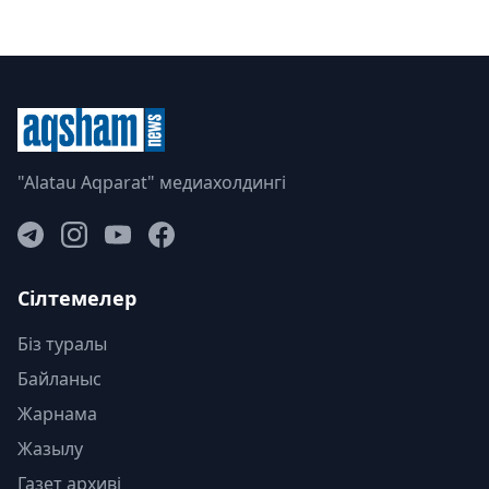
"Alatau Aqparat" медиахолдингі
Сілтемелер
Біз туралы
Байланыс
Жарнама
Жазылу
Газет архиві