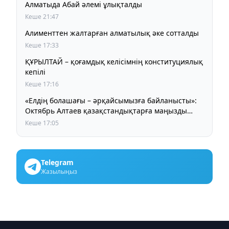
Алматыда Абай әлемі ұлықталды
Кеше 21:47
Алименттен жалтарған алматылық әке сотталды
Кеше 17:33
ҚҰРЫЛТАЙ – қоғамдық келісімнің конституциялық
кепілі
Кеше 17:16
«Елдің болашағы – әрқайсымызға байланысты»:
Октябрь Алтаев қазақстандықтарға маңызды
үндеу жасады
Кеше 17:05
Telegram
Жазылыңыз