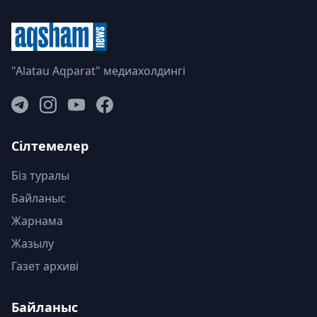
"Alatau Aqparat" медиахолдингі
Сілтемелер
Біз туралы
Байланыс
Жарнама
Жазылу
Газет архиві
Байланыс