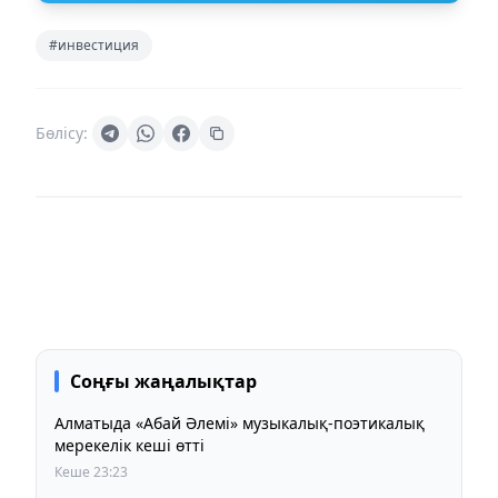
#инвестиция
Бөлісу:
Соңғы жаңалықтар
Алматыда «Абай Әлемі» музыкалық-поэтикалық
мерекелік кеші өтті
Кеше 23:23