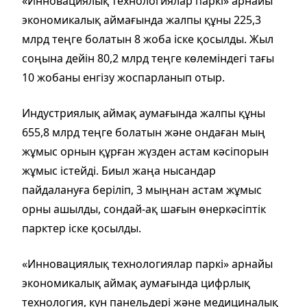
«Инновациялық технологиялар паркі» арнайы
экономикалық аймағында жалпы құны 225,3
млрд теңге болатын 8 жоба іске қосылды. Жыл
соңына дейін 80,2 млрд теңге көлеміндегі тағы
10 жобаны енгізу жоспарланып отыр.
Индустриялық аймақ аумағында жалпы құны
655,8 млрд теңге болатын және ондаған мың
жұмыс орнын құрған жүзден астам кәсіпорын
жұмыс істейді. Биыл жаңа нысандар
пайдалануға беріліп, 3 мыңнан астам жұмыс
орны ашылды, сондай-ақ шағын өнеркәсіптік
парктер іске қосылды.
«Инновациялық технологиялар паркі» арнайы
экономикалық аймақ аумағында цифрлық
технология, күн панельдері және медициналық