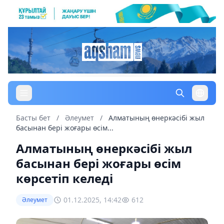
Басты бет
/
Әлеумет
/
Алматының өнеркәсібі жыл
басынан бері жоғары өсім...
Алматының өнеркәсібі жыл
басынан бері жоғары өсім
көрсетіп келеді
01.12.2025, 14:42
612
Әлеумет