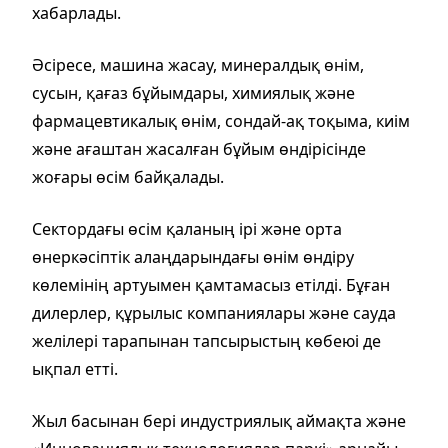
хабарлады.
Әсіресе, машина жасау, минералдық өнім,
сусын, қағаз бұйымдары, химиялық және
фармацевтикалық өнім, сондай-ақ тоқыма, киім
және ағаштан жасалған бұйым өндірісінде
жоғары өсім байқалады.
Сектордағы өсім қаланың ірі және орта
өнеркәсіптік алаңдарындағы өнім өндіру
көлемінің артуымен қамтамасыз етілді. Бұған
дилерлер, құрылыс компаниялары және сауда
желілері тарапынан тапсырыстың көбеюі де
ықпал етті.
Жыл басынан бері индустриялық аймақта және