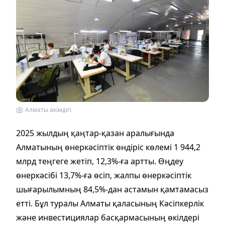
Алматы әкімдігі
2025 жылдың қаңтар-қазан аралығында
Алматының өнеркәсіптік өндіріс көлемі 1 944,2
млрд теңгеге жетіп, 12,3%-ға артты. Өңдеу
өнеркәсібі 13,7%-ға өсіп, жалпы өнеркәсіптік
шығарылымның 84,5%-дан астамын қамтамасыз
етті. Бұл туралы Алматы қаласының Кәсіпкерлік
және инвестициялар басқармасының өкілдері