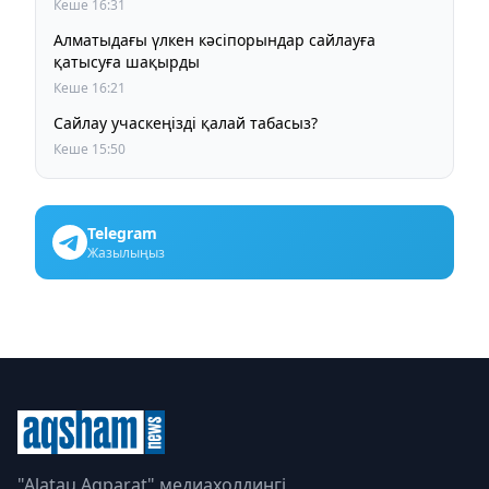
Кеше 16:31
Алматыдағы үлкен кәсіпорындар сайлауға
қатысуға шақырды
Кеше 16:21
Сайлау учаскеңізді қалай табасыз?
Кеше 15:50
Telegram
Жазылыңыз
"Alatau Aqparat" медиахолдингі