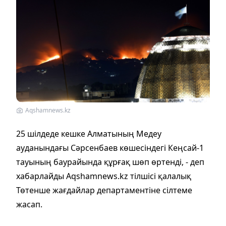
Aqshamnews.kz
25 шілдеде кешке Алматының Медеу
ауданындағы Сәрсенбаев көшесіндегі Кеңсай-1
тауының баурайында құрғақ шөп өртенді, - деп
хабарлайды Aqshamnews.kz тілшісі қалалық
Төтенше жағдайлар департаментіне сілтеме
жасап.