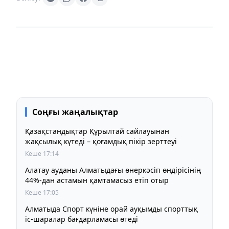
Соңғы жаңалықтар
Қазақстандықтар Құрылтай сайлауынан
жақсылық күтеді – қоғамдық пікір зерттеуі
Кеше 17:14
Алатау ауданы Алматыдағы өнеркәсіп өндірісінің
44%-дан астамын қамтамасыз етіп отыр
Кеше 17:05
Алматыда Спорт күніне орай ауқымды спорттық
іс-шаралар бағдарламасы өтеді