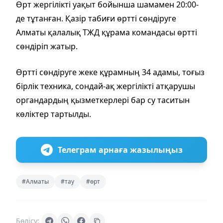
Өрт жергілікті уақыт бойынша шамамен 20:00-
де тұтанған. Қазір табиғи өртті сөндіруге
Алматы қалалық ТЖД құрама командасы өртті
сөндіріп жатыр.
Өртті сөндіруге жеке құрамның 34 адамы, тоғыз
бірлік техника, сондай-ақ жергілікті атқарушы
органдардың қызметкерлері бар су таситын
көліктер тартылды.
Телеграм арнаға жазылыңыз
#Алматы
#тау
#өрт
Бөлісу: