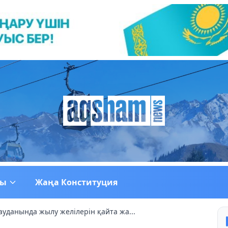
ғы
Жаңа Конституция
уданында жылу желілерін қайта жа...