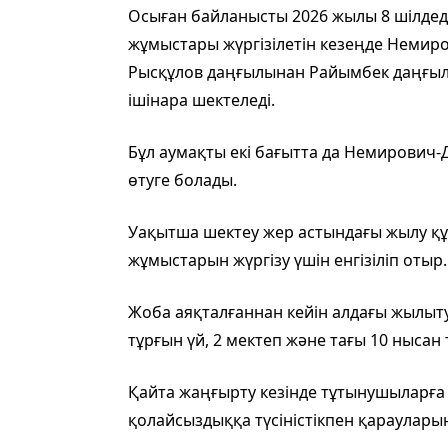
Осыған байланысты 2026 жылы 8 шілдед
жұмыстары жүргізілетін кезеңде Немир
Рысқұлов даңғылынан Райымбек даңғылы
ішінара шектеледі.
Бұл аумақты екі бағытта да Немирович
өтуге болады.
Уақытша шектеу жер астындағы жылу қ
жұмыстарын жүргізу үшін енгізіліп отыр.
Жоба аяқталғаннан кейін алдағы жылыту
тұрғын үй, 2 мектеп және тағы 10 нысан
Қайта жаңғырту кезінде тұтынушыларға
қолайсыздыққа түсіністікпен қараулар