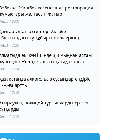
Өзбекәлі Жәнібек кесенесінде реставрация
жұмыстары жалғасып жатыр
Кеше 18:00
Қайтарылған активтер: Ақтөбе
облысындағы су құбыры желілерінің
құрылысына 5 млрд теңге бөлінді
Кеше 17:36
Алматыда екі күн ішінде 3,3 мыңнан астам
жүргізуші Жол қозғалысы қағидаларын
бұзды
Кеше 17:24
Қазақстанда алкогольсіз сусындар өндірісі
17%-ға артты
Кеше 17:18
Атыраулық полицей тұрғындарды өрттен
құтқарды
Кеше 17:12