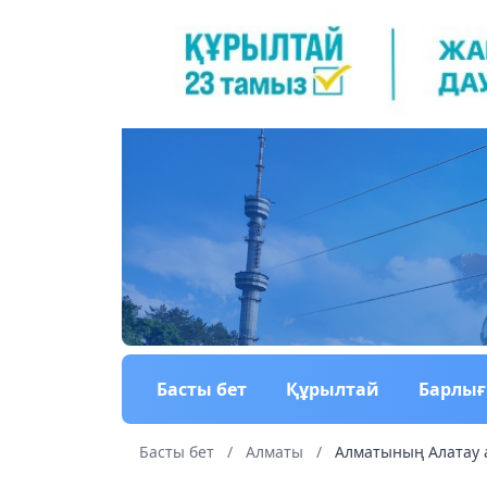
Басты бет
Құрылтай
Барлы
Басты бет
/
Алматы
/
Алматының Алатау а