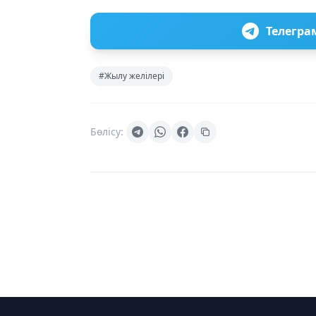
Телегра
#Жылу желілері
Бөлісу: