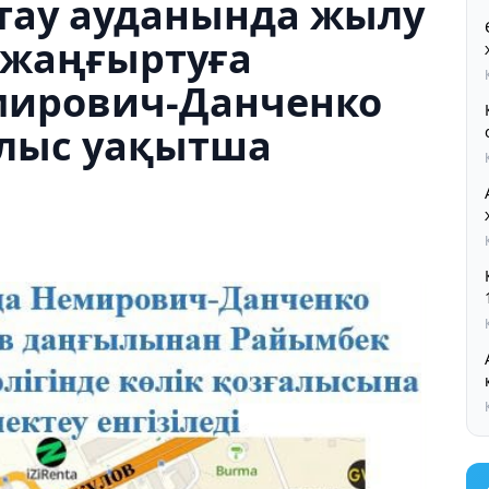
тау ауданында жылу
 жаңғыртуға
мирович-Данченко
алыс уақытша