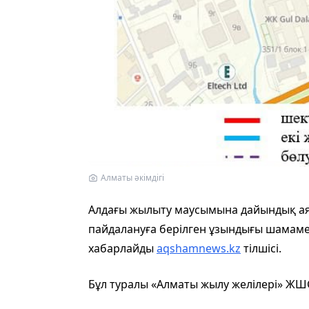
Алматы әкімдігі
Алдағы жылыту маусымына дайындық ая
пайдалануға берілген ұзындығы шамаме
хабарлайды
aqshamnews.kz
тілшісі.
Бұл туралы «Алматы жылу желілері» ЖШ