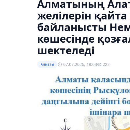
Алматының Ала
желілерін қайта
байланысты Не
көшесінде қозғ
шектеледі
07.07.2026, 18:03
223
Алматы