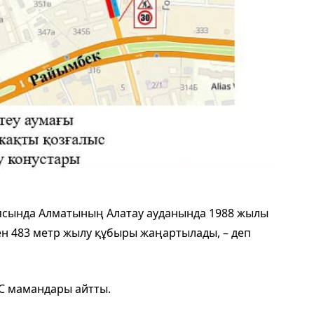
сында Алматының Алатау ауданында 1988 жылы
н 483 метр жылу құбыры жаңартылады, – деп
С мамандары айтты.