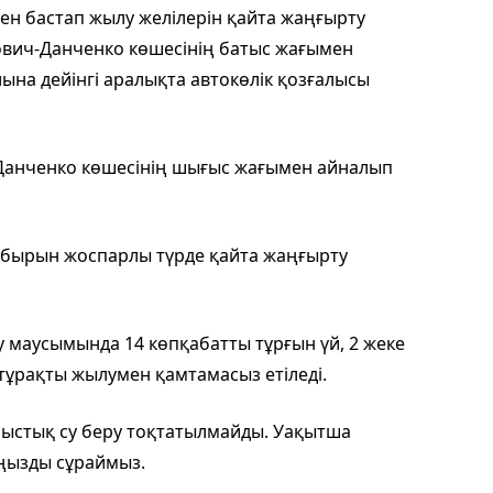
ен бастап жылу желілерін қайта жаңғырту
ович-Данченко көшесінің батыс жағымен
на дейінгі аралықта автокөлік қозғалысы
-Данченко көшесінің шығыс жағымен айналып
ұбырын жоспарлы түрде қайта жаңғырту
 маусымында 14 көпқабатты тұрғын үй, 2 жеке
 тұрақты жылумен қамтамасыз етіледі.
 ыстық су беру тоқтатылмайды. Уақытша
ыңызды сұраймыз.