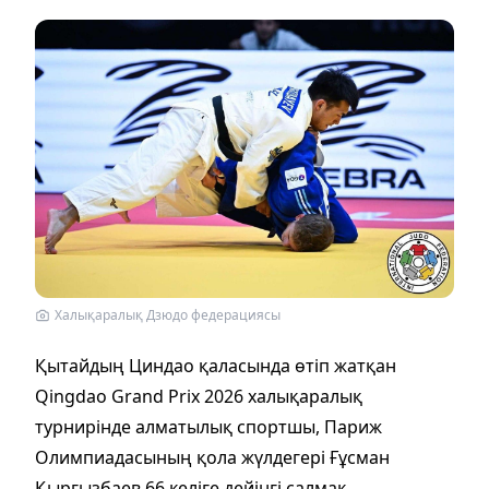
Халықаралық Дзюдо федерациясы
Қытайдың Циндао қаласында өтіп жатқан
Qingdao Grand Prix 2026 халықаралық
турнирінде алматылық спортшы, Париж
Олимпиадасының қола жүлдегері Ғұсман
Қырғызбаев 66 келіге дейінгі салмақ