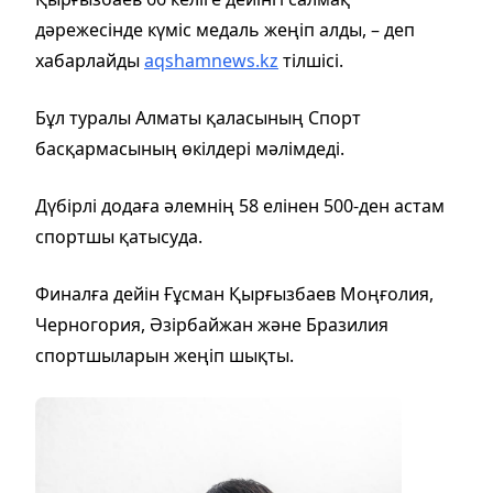
дәрежесінде күміс медаль жеңіп алды, – деп
хабарлайды
aqshamnews.kz
тілшісі.
Бұл туралы Алматы қаласының Спорт
басқармасының өкілдері мәлімдеді.
Дүбірлі додаға әлемнің 58 елінен 500-ден астам
спортшы қатысуда.
Финалға дейін Ғұсман Қырғызбаев Моңғолия,
Черногория, Әзірбайжан және Бразилия
спортшыларын жеңіп шықты.