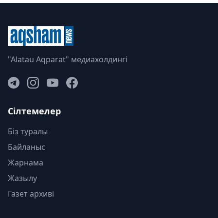
"Alatau Aqparat" медиахолдингі
Сілтемелер
Біз туралы
Байланыс
Жарнама
Жазылу
Газет архиві