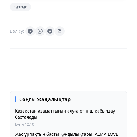
#дзюдо
Бөлісу:
Соңғы жаңалықтар
Қазақстан азаматтығын алуға өтініш қабылдау
басталады
Бүгін 12:10
Жас ұрпақтың басты құндылықтары: ALMA LOVE