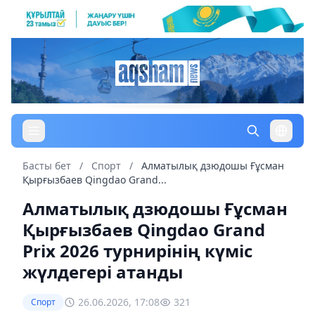
Басты бет
/
Спорт
/
Алматылық дзюдошы Ғұсман
Қырғызбаев Qingdao Grand...
Алматылық дзюдошы Ғұсман
Қырғызбаев Qingdao Grand
Prix 2026 турнирінің күміс
жүлдегері атанды
26.06.2026, 17:08
321
Спорт