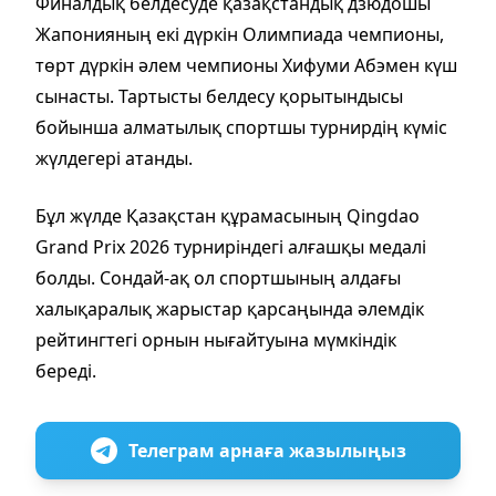
Финалдық белдесуде қазақстандық дзюдошы
Жапонияның екі дүркін Олимпиада чемпионы,
төрт дүркін әлем чемпионы Хифуми Абэмен күш
сынасты. Тартысты белдесу қорытындысы
бойынша алматылық спортшы турнирдің күміс
жүлдегері атанды.
Бұл жүлде Қазақстан құрамасының Qingdao
Grand Prix 2026 турниріндегі алғашқы медалі
болды. Сондай-ақ ол спортшының алдағы
халықаралық жарыстар қарсаңында әлемдік
рейтингтегі орнын нығайтуына мүмкіндік
береді.
Телеграм арнаға жазылыңыз