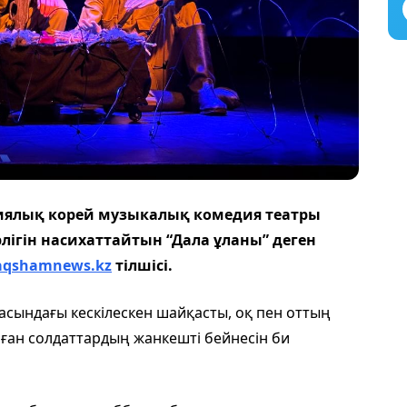
иялық корей музыкалық комедия театры
ігін насихаттайтын “Дала ұланы” деген
aqshamnews.kz
тілшісі.
асындағы кескілескен шайқасты, оқ пен оттың
нған солдаттардың жанкешті бейнесін би