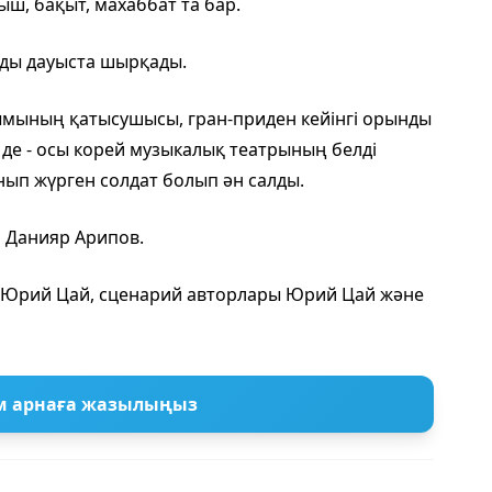
ыш, бақыт, махаббат та бар.
нды дауыста шырқады.
ының қатысушысы, гран-приден кейінгі орынды
де - осы корей музыкалық театрының белді
нып жүрген солдат болып ән салды.
 Данияр Арипов.
 Юрий Цай, сценарий авторлары Юрий Цай және
м арнаға жазылыңыз