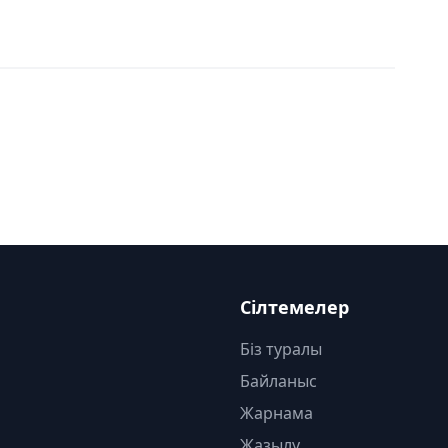
Сілтемелер
Біз туралы
Байланыс
Жарнама
Жазылу