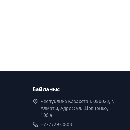
Байланыс
Республика Казахстан. 050022, г.
Алматы, Адрес: ул. Шевченко,
106 а
+77272930803