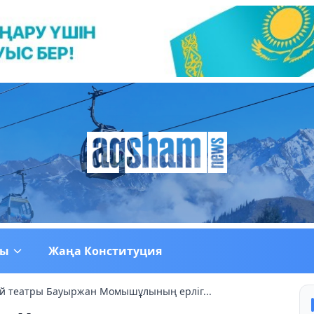
ғы
Жаңа Конституция
й театры Бауыржан Момышұлының ерліг...