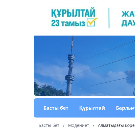
Басты бет
Құрылтай
Барлы
Басты бет
/
Мәдениет
/
Алматыдағы коре