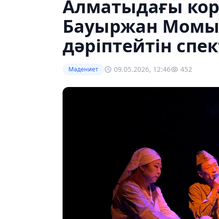
Алматыдағы кор
Бауыржан Момы
дәріптейтін спе
09.05.2026, 12:46
452
Мәдениет