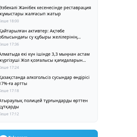
Өзбекәлі Жәнібек кесенесінде реставрация
жұмыстары жалғасып жатыр
Кеше 18:00
Қайтарылған активтер: Ақтөбе
облысындағы су құбыры желілерінің
құрылысына 5 млрд теңге бөлінді
Кеше 17:36
Алматыда екі күн ішінде 3,3 мыңнан астам
жүргізуші Жол қозғалысы қағидаларын
бұзды
Кеше 17:24
Қазақстанда алкогольсіз сусындар өндірісі
17%-ға артты
Кеше 17:18
Атыраулық полицей тұрғындарды өрттен
құтқарды
Кеше 17:12