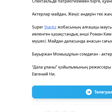
Спектакльде патриотизммен бірге, қуан
Актерлар майдан, Жеңіс әндерін тек жа
Super
Star.kz
жобасының алғашқы маусым
иеленген қазақстандық әнші Роман Ким 
мүшесі. Майдан даласында анасын сағы
Бауыржан Момышұлын сомдаған - актер
“Дала ұланы” қойылымының режиссеры
Евгений Ни.
Телегра