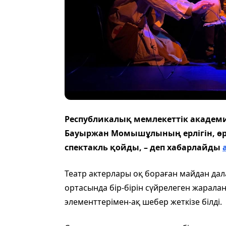
Республикалық мемлекеттік академ
Бауыржан Момышұлының ерлігін, өрл
спектакль қойды, – деп хабарлайды
Театр актерлары оқ бораған майдан дал
ортасында бір-бірін сүйрелеген жарала
элементтерімен-ақ шебер жеткізе білді.