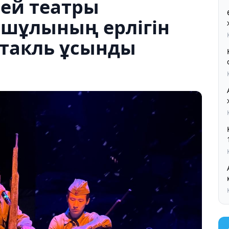
ей театры
шұлының ерлігін
ктакль ұсынды