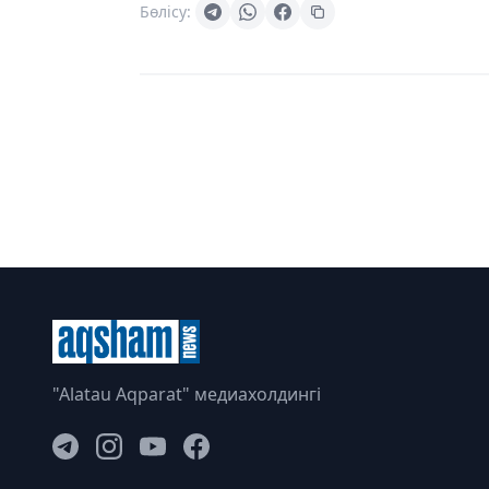
Бөлісу:
"Alatau Aqparat" медиахолдингі