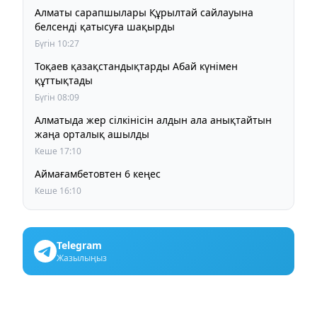
Алматы сарапшылары Құрылтай сайлауына
белсенді қатысуға шақырды
Бүгін 10:27
Тоқаев қазақстандықтарды Абай күнімен
құттықтады
Бүгін 08:09
Алматыда жер сілкінісін алдын ала анықтайтын
жаңа орталық ашылды
Кеше 17:10
Аймағамбетовтен 6 кеңес
Кеше 16:10
Telegram
Жазылыңыз