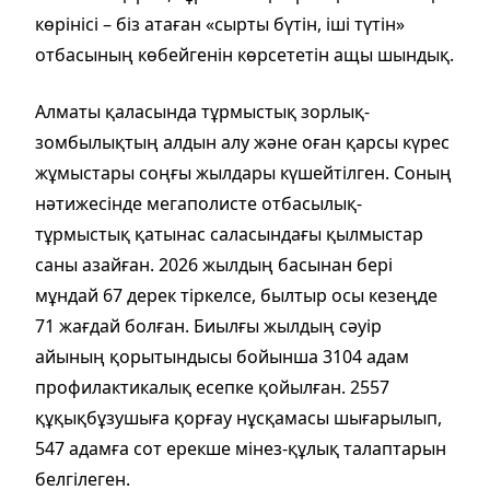
көрінісі – біз атаған «сырты бүтін, іші түтін»
отбасының көбейгенін көрсететін ащы шындық.
Алматы қаласында тұрмыстық зорлық-
зомбылықтың алдын алу және оған қарсы күрес
жұмыстары соңғы жылдары күшейтілген. Соның
нәтижесінде мегаполисте отбасылық-
тұрмыстық қатынас саласындағы қылмыстар
саны азайған. 2026 жылдың басынан бері
мұндай 67 дерек тіркелсе, былтыр осы кезеңде
71 жағдай болған. Биылғы жылдың сәуір
айының қорытындысы бойынша 3104 адам
профилактикалық есепке қойылған. 2557
құқықбұзушыға қорғау нұсқамасы шығарылып,
547 адамға сот ерекше мінез-құлық талаптарын
белгілеген.