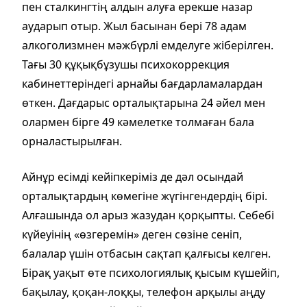
пен сталкингтің алдын алуға ерекше назар
аударып отыр. Жыл басынан бері 78 адам
алкоголизмнен мәжбүрлі емделуге жіберілген.
Тағы 30 құқықбұзушы психокоррекция
кабинеттеріндегі арнайы бағдарламалардан
өткен. Дағдарыс орталықтарына 24 әйел мен
олармен бірге 49 кәмелетке толмаған бала
орналастырылған.
Айнұр есімді кейіпкеріміз де дәл осындай
орталықтардың көмегіне жүгінгендердің бірі.
Алғашында ол арыз жазудан қорқыпты. Себебі
күйеуінің «өзгеремін» деген сөзіне сеніп,
балалар үшін отбасын сақтап қалғысы келген.
Бірақ уақыт өте психологиялық қысым күшейіп,
бақылау, қоқан-лоққы, телефон арқылы аңду