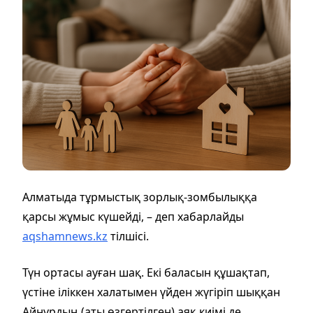
Алматыда тұрмыстық зорлық-зомбылыққа
қарсы жұмыс күшейді, – деп хабарлайды
aqshamnews.kz
тілшісі.
Түн ортасы ауған шақ. Екі баласын құшақтап,
үстіне іліккен халатымен үйден жүгіріп шыққан
Айнұрдың (аты өзгертілген) аяқ киімі де