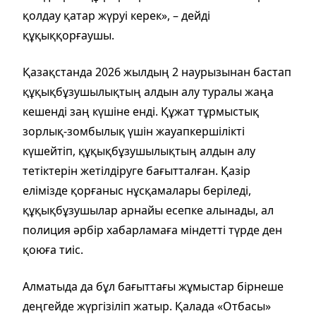
қолдау қатар жүруі керек», – дейді
құқыққорғаушы.
Қазақстанда 2026 жылдың 2 наурызынан бастап
құқықбұзушылықтың алдын алу туралы жаңа
кешенді заң күшіне енді. Құжат тұрмыстық
зорлық-зомбылық үшін жауапкершілікті
күшейтіп, құқықбұзушылықтың алдын алу
тетіктерін жетілдіруге бағытталған. Қазір
елімізде қорғаныс нұсқамалары беріледі,
құқықбұзушылар арнайы есепке алынады, ал
полиция әрбір хабарламаға міндетті түрде ден
қоюға тиіс.
Алматыда да бұл бағыттағы жұмыстар бірнеше
деңгейде жүргізіліп жатыр. Қалада «Отбасы»