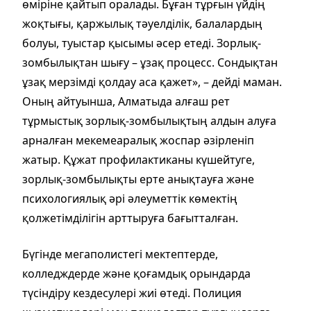
өміріне қайтып оралады. Бұған тұрғын үйдің
жоқтығы, қаржылық тәуелділік, балалардың
болуы, туыстар қысымы әсер етеді. Зорлық-
зомбылықтан шығу – ұзақ процесс. Сондықтан
ұзақ мерзімді қолдау аса қажет», – дейді маман.
Оның айтуынша, Алматыда алғаш рет
тұрмыстық зорлық-зомбылықтың алдын алуға
арналған мекемеаралық жоспар әзірленіп
жатыр. Құжат профилактиканы күшейтуге,
зорлық-зомбылықты ерте анықтауға және
психологиялық әрі әлеуметтік көмектің
қолжетімділігін арттыруға бағытталған.
Бүгінде мегаполистегі мектептерде,
колледждерде және қоғамдық орындарда
түсіндіру кездесулері жиі өтеді. Полиция