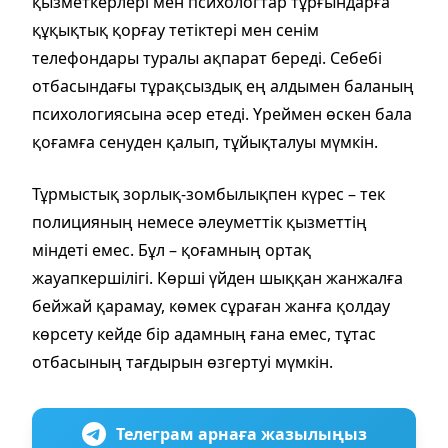
қызметкерлері мен психологтар тұрғындарға
құқықтық қорғау тетіктері мен сенім
телефондары туралы ақпарат береді. Себебі
отбасындағы тұрақсыздық ең алдымен баланың
психологиясына әсер етеді. Үреймен өскен бала
қоғамға сенуден қалып, тұйықталуы мүмкін.
Тұрмыстық зорлық-зомбылықпен күрес – тек
полицияның немесе әлеуметтік қызметтің
міндеті емес. Бұл – қоғамның ортақ
жауапкершілігі. Көрші үйден шыққан жанжалға
бейжай қарамау, көмек сұраған жанға қолдау
көрсету кейде бір адамның ғана емес, тұтас
отбасының тағдырын өзгертуі мүмкін.
Телеграм арнаға жазылыңыз