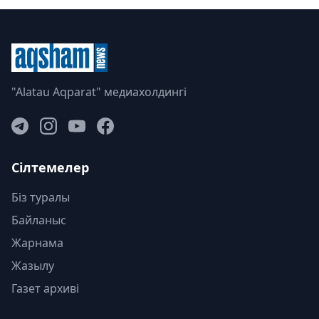
"Alatau Aqparat" медиахолдингі
Сілтемелер
Біз туралы
Байланыс
Жарнама
Жазылу
Газет архиві