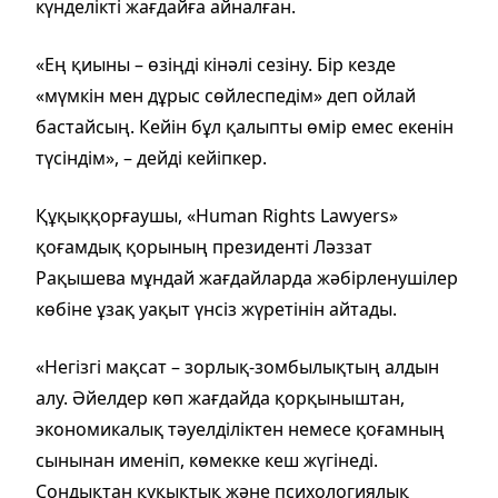
күнделікті жағдайға айналған.
«Ең қиыны – өзіңді кінәлі сезіну. Бір кезде
«мүмкін мен дұрыс сөйлеспедім» деп ойлай
бастайсың. Кейін бұл қалыпты өмір емес екенін
түсіндім», – дейді кейіпкер.
Құқыққорғаушы, «Human Rights Lawyers»
қоғамдық қорының президенті Ләззат
Рақышева мұндай жағдайларда жәбірленушілер
көбіне ұзақ уақыт үнсіз жүретінін айтады.
«Негізгі мақсат – зорлық-зомбылықтың алдын
алу. Әйелдер көп жағдайда қорқыныштан,
экономикалық тәуелділіктен немесе қоғамның
сынынан именіп, көмекке кеш жүгінеді.
Сондықтан құқықтық және психологиялық