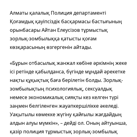
Алматы қалалық Полиция департаменті
Қоғамдық қауіпсіздік басқармасы бастығының
орынбасары Айтан Елеусізов тұрмыстық
зорлық-зомбылыққа қатысты қоғам
көзқарасының өзгергенін айтады.
«Бұрын отбасылық жанжал көбіне әркімнің жеке
ісі ретінде қабылданса, бүгінде мұндай әрекетке
нақты құқықтық баға берілетін болды. Зорлық-
зомбылықтың психологиялық, сексуалдық
немесе экономикалық сияқты кез келген түрі
заңмен белгіленген жауапкершілікке әкеледі.
Уақытылы көмекке жүгіну қайғылы жағдайдың
алдын алуы мүмкін», – дейді ол. Оның айтуынша,
қазір полиция тұрмыстық зорлық-зомбылық