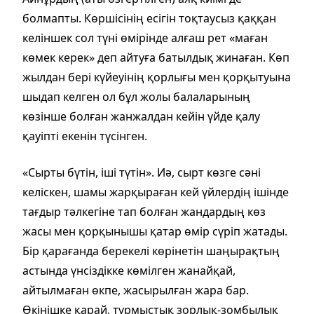
болмапты. Көршісінің есігін тоқтаусыз қаққан
келіншек сол түні өмірінде алғаш рет «маған
көмек керек» деп айтуға батылдық жинаған. Көп
жылдан бері күйеуінің қорлығы мен қорқытуына
шыдап келген ол бұл жолы балаларының
көзінше болған жанжалдан кейін үйде қалу
қауіпті екенін түсінген.
«Сырты бүтін, іші түтін». Иә, сырт көзге сәні
келіскен, шамы жарқыраған кей үйлердің ішінде
тағдыр тәлкегіне тап болған жандардың көз
жасы мен қорқынышы қатар өмір сүріп жатады.
Бір қарағанда берекелі көрінетін шаңырақтың
астында үнсіздікке көмілген жанайқай,
айтылмаған өкпе, жасырылған жара бар.
Өкінішке қарай, тұрмыстық зорлық-зомбылық