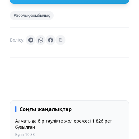
#Зорлық-зомбылық
Бөлісу:
Соңғы жаңалықтар
Алматыда бір тәулікте жол ережесі 1 826 рет
бұзылған
Бүгін 10:38