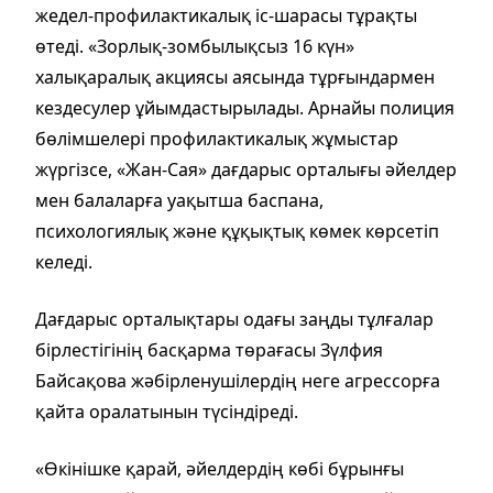
жедел-профилактикалық іс-шарасы тұрақты
өтеді. «Зорлық-зомбылықсыз 16 күн»
халықаралық акциясы аясында тұрғындармен
кездесулер ұйымдастырылады. Арнайы полиция
бөлімшелері профилактикалық жұмыстар
жүргізсе, «Жан-Сая» дағдарыс орталығы әйелдер
мен балаларға уақытша баспана,
психологиялық және құқықтық көмек көрсетіп
келеді.
Дағдарыс орталықтары одағы заңды тұлғалар
бірлестігінің басқарма төрағасы Зүлфия
Байсақова жәбірленушілердің неге агрессорға
қайта оралатынын түсіндіреді.
«Өкінішке қарай, әйелдердің көбі бұрынғы