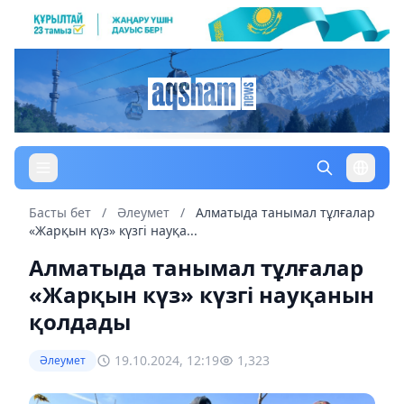
Басты бет
/
Әлеумет
/
Алматыда танымал тұлғалар
«Жарқын күз» күзгі науқа...
Алматыда танымал тұлғалар
«Жарқын күз» күзгі науқанын
қолдады
19.10.2024, 12:19
1,323
Әлеумет