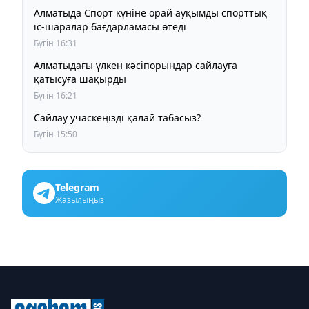
Алматыда Спорт күніне орай ауқымды спорттық
іс-шаралар бағдарламасы өтеді
Бүгін 16:31
Алматыдағы үлкен кәсіпорындар сайлауға
қатысуға шақырды
Бүгін 16:21
Сайлау учаскеңізді қалай табасыз?
Бүгін 15:50
Telegram
Жазылыңыз