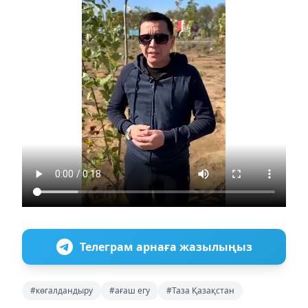
Телеграм арнаға жазылыңыз
#көгалдандыру
#ағаш егу
#Таза Қазақстан