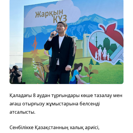
Қаладағы 8 аудан тұрғындары көше тазалау мен
ағаш отырғызу жұмыстарына белсенді
атсалысты.
Сенбілікке Қазақстанның халық ариісі,