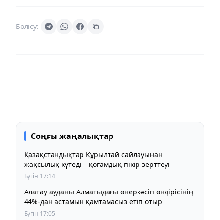
Бөлісу:
Соңғы жаңалықтар
Қазақстандықтар Құрылтай сайлауынан
жақсылық күтеді – қоғамдық пікір зерттеуі
Бүгін 17:14
Алатау ауданы Алматыдағы өнеркәсіп өндірісінің
44%-дан астамын қамтамасыз етіп отыр
Бүгін 17:05