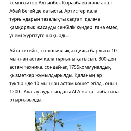
композитор Алтынбек Қоразбаев және әнші
Абай Бегей де қатысты. Артистер қала
тұрғындарын тазалықты сақтап, қалаға
қамқорлық жасауды сенбілік күндері ғана емес,
үнемі жүргізуге шақырды.
Айта кетейік, экологиялық акцияға барлығы 10
мыңнан астам қала тұрғыны қатысып, 300-ден
астам техника, сондай-ақ 1755коммуналдық
қызметкер жұмылдырылды. Қаланың әр
түкпірінде 10 мыңнан астам көшет егілді, оның
1200-і Алатау ауданындағы ALA жаңа саябағына
отырғызылды.