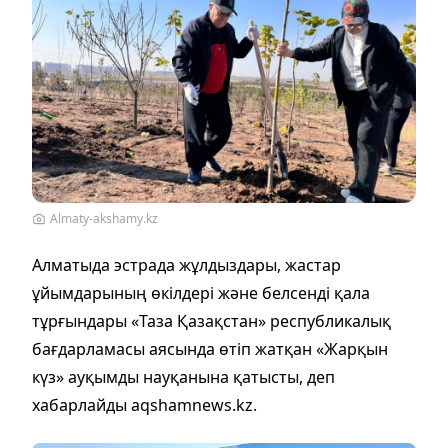
Almaty-akshamy.kz
Алматыда эстрада жұлдыздары, жастар
ұйымдарының өкілдері және белсенді қала
тұрғындары «Таза Қазақстан» республикалық
бағдарламасы аясында өтіп жатқан «Жарқын
күз» ауқымды науқанына қатысты, деп
хабарлайды aqshamnews.kz.