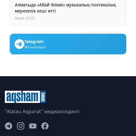
Алматыда «Абай Әлемі» музыкалық-поэтикалық
мерекелік кеші өтті
Кеше 23:23
Telegram
Жазылыңыз
"Alatau Aqparat" медиахолдингі