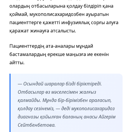
олардың отбасыларына қолдау білдіріп қана
қоймай, мукополисахаридозбен ауыратын
пациенттерге қажетті инфузиялық сорғы алуға
қаражат жинауға атсалысты.
Пациенттердің ата-аналары мұндай
бастамалардың ерекше маңызға ие екенін
айтты.
— Осындай шаралар бізді біріктіреді.
Отбасылар өз мәселесімен жалғыз
қалмайды. Мұнда бір-бірімізбен араласып,
қолдау сезінеміз, — деді мукополисахаридоз
диагнозы қойылған баланың анасы Айгерім
Сейтбенбетова.