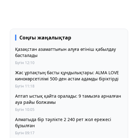
Соңғы жаңалықтар
Қазақстан азаматтығын алуға өтініш қабылдау
басталады
Бүгін 12:10
Жас ұрпақтың басты құндылықтары: ALMA LOVE
кинокөрсетілімі 500-ден астам адамды біріктірді
Бүгін 11:18
Аптап ыстық қайта оралады: 9 тамызға арналған
ауа райы болжамы
Бүгін 10:05
Алматыда бір тәулікте 2 240 рет жол ережесі
бұзылған
Бүгін 09:17