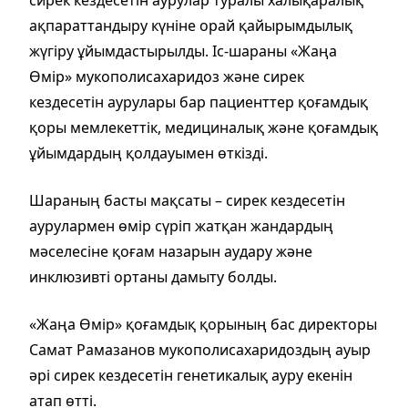
ақпараттандыру күніне орай қайырымдылық
жүгіру ұйымдастырылды. Іс-шараны «Жаңа
Өмір» мукополисахаридоз және сирек
кездесетін аурулары бар пациенттер қоғамдық
қоры мемлекеттік, медициналық және қоғамдық
ұйымдардың қолдауымен өткізді.
Шараның басты мақсаты – сирек кездесетін
аурулармен өмір сүріп жатқан жандардың
мәселесіне қоғам назарын аудару және
инклюзивті ортаны дамыту болды.
«Жаңа Өмір» қоғамдық қорының бас директоры
Самат Рамазанов мукополисахаридоздың ауыр
әрі сирек кездесетін генетикалық ауру екенін
атап өтті.