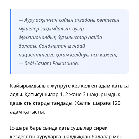
— Ауру асқынған сайын ағзадағы көптеген
мүшелер зақымдалып, ауыр
функционалдық бұзылыстар пайда
болады. Сондықтан мұндай
пациенттерге қоғам қолдауы аса қажет,
— деді Самат Рамазанов.
Қайырымдылық жүгіруге кез келген адам қатыса
алды. Қатысушылар 1, 2 және 3 шақырымдық
қашықтықтарды таңдады. Жалпы шараға 120
адам қатысты.
Іс-шара барысында қатысушылар сирек
кездесетін ауруларға шалдыққан балалар мен