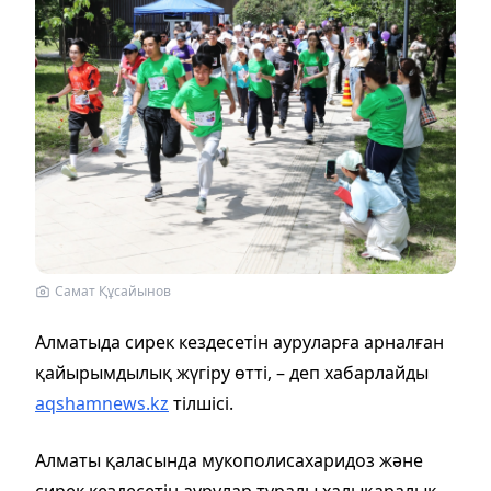
Самат Құсайынов
Алматыда сирек кездесетін ауруларға арналған
қайырымдылық жүгіру өтті, – деп хабарлайды
aqshamnews.kz
тілшісі.
Алматы қаласында мукополисахаридоз және
сирек кездесетін аурулар туралы халықаралық