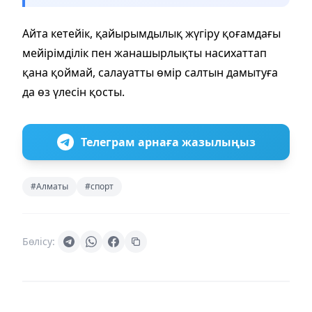
Айта кетейік, қайырымдылық жүгіру қоғамдағы
мейірімділік пен жанашырлықты насихаттап
қана қоймай, салауатты өмір салтын дамытуға
да өз үлесін қосты.
Телеграм арнаға жазылыңыз
#Алматы
#спорт
Бөлісу: