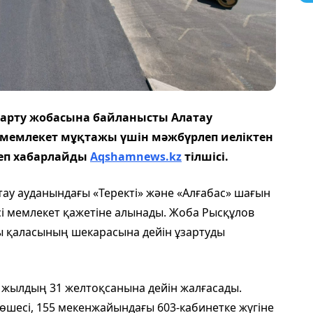
ұзарту жобасына байланысты Алатау
 мемлекет мұқтажы үшін мәжбүрлеп иеліктен
еп хабарлайды
Aqshamnews.kz
тілшісі.
тау ауданындағы «Теректі» және «Алғабас» шағын
сі мемлекет қажетіне алынады. Жоба Рысқұлов
ы қаласының шекарасына дейін ұзартуды
7 жылдың 31 желтоқсанына дейін жалғасады.
көшесі, 155 мекенжайындағы 603-кабинетке жүгіне