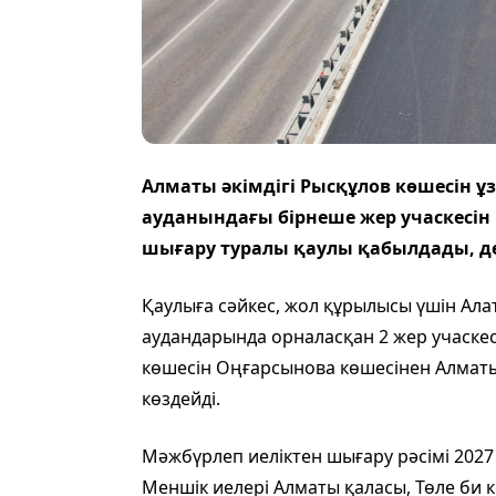
Алматы әкімдігі Рысқұлов көшесін 
ауданындағы бірнеше жер учаскесін
шығару туралы қаулы қабылдады, д
Қаулыға сәйкес, жол құрылысы үшін Ала
аудандарында орналасқан 2 жер учаске
көшесін Оңғарсынова көшесінен Алмат
көздейді.
Мәжбүрлеп иеліктен шығару рәсімі 202
Меншік иелері Алматы қаласы, Төле би 