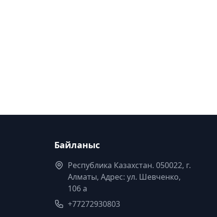
Байланыс
Республика Казахстан. 050022, г.
Алматы, Адрес: ул. Шевченко,
106 а
+77272930803