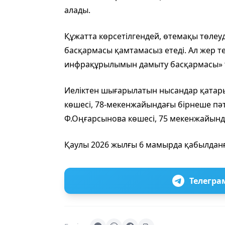
алады.
Құжатта көрсетілгендей, өтемақы төле
басқармасы қамтамасыз етеді. Ал жер т
инфрақұрылымын дамыту басқармасы» те
Иеліктен шығарылатын нысандар қатар
көшесі, 78-мекенжайындағы бірнеше пә
Ф.Оңғарсынова көшесі, 75 мекенжайында
Қаулы 2026 жылғы 6 мамырда қабылданғ
Телегра