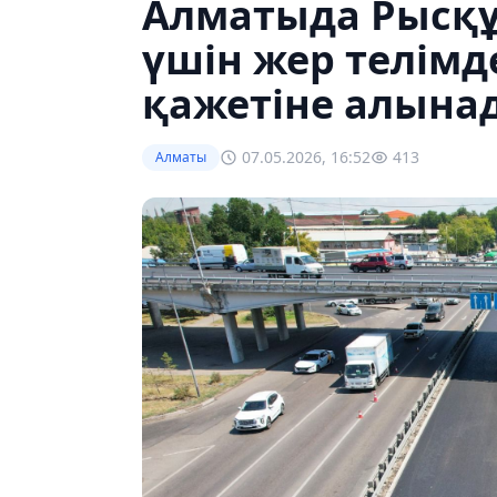
Алматыда Рысқұ
үшін жер телімд
қажетіне алына
07.05.2026, 16:52
413
Алматы