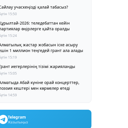
Сайлау учаскеңізді қалай табасыз?
Бүгін 15:50
Құрылтай-2026: теледебаттан кейін
партиялар өңірлерге қайта оралды
Бүгін 15:24
Алматылық жастар жобасын іске асыру
үшін 1 миллион теңгедей грант ала алады
Бүгін 15:19
Грант иегерлерінің тізімі жарияланды
Бүгін 15:05
Алматыда Абай күніне орай концерттер,
поэзия кештері мен көрмелер өтеді
Бүгін 14:59
Telegram
Жазылыңыз