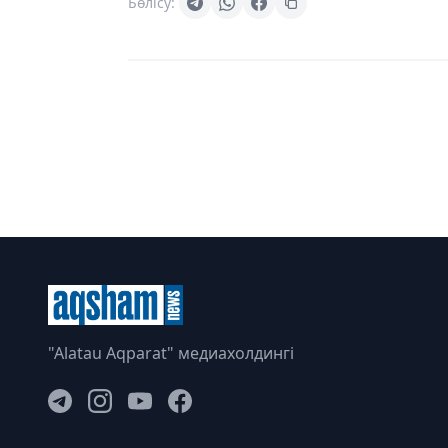
Бөлісу:
"Alatau Aqparat" медиахолдингі