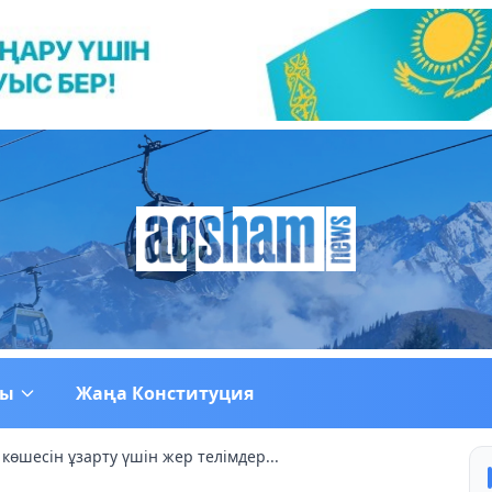
ғы
Жаңа Конституция
көшесін ұзарту үшін жер телімдер...