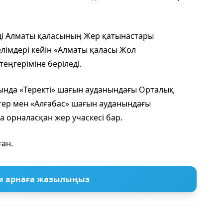
уді Алматы қаласының Жер қатынастары
елімдері кейін «Алматы қаласы Жол
ңгеріміне беріледі.
ында «Теректі» шағын ауданындағы Орталық
тер мен «Алғабас» шағын ауданындағы
 орналасқан жер учаскесі бар.
ан.
м арнаға жазылыңыз