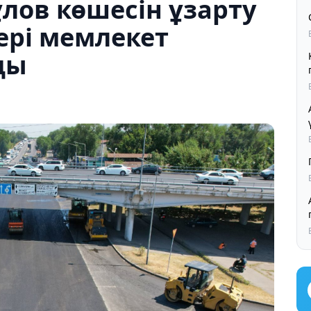
лов көшесін ұзарту
ері мемлекет
ды