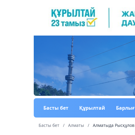
Басты бет
Құрылтай
Барлы
Басты бет
/
Алматы
/
Алматыда Рысқұлов 