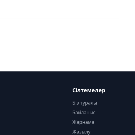
Сілтемелер
Біз туралы
Байланыс
Жарнама
Жазылу