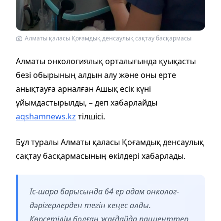
Алматы қаласы Қоғамдық денсаулық сақтау басқармасы
Алматы онкологиялық орталығында қуықасты
безі обырының алдын алу және оны ерте
анықтауға арналған Ашық есік күні
ұйымдастырылды, – деп хабарлайды
aqshamnews.kz
тілшісі.
Бұл туралы Алматы қаласы Қоғамдық денсаулық
сақтау басқармасының өкілдері хабарлады.
Іс-шара барысында 64 ер адам онколог-
дәрігерлерден тегін кеңес алды.
Көрсетілім болған жағдайда пациенттер