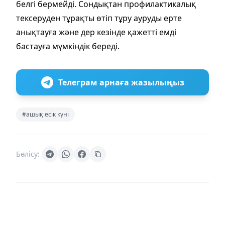
белгі бермейді. Сондықтан профилактикалық
тексеруден тұрақты өтіп тұру ауруды ерте
анықтауға және дер кезінде қажетті емді
бастауға мүмкіндік береді.
Телеграм арнаға жазылыңыз
#ашық есік күні
Бөлісу: