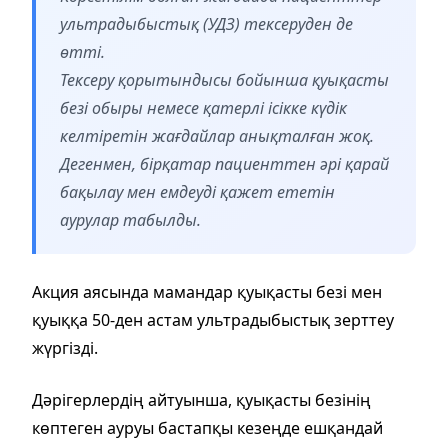
ультрадыбыстық (УДЗ) тексеруден де
өтті.
Тексеру қорытындысы бойынша қуықасты
безі обыры немесе қатерлі ісікке күдік
келтіретін жағдайлар анықталған жоқ.
Дегенмен, бірқатар пациенттен әрі қарай
бақылау мен емдеуді қажет ететін
аурулар табылды.
Акция аясында мамандар қуықасты безі мен
қуыққа 50-ден астам ультрадыбыстық зерттеу
жүргізді.
Дәрігерлердің айтуынша, қуықасты безінің
көптеген ауруы бастапқы кезеңде ешқандай