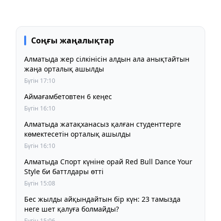
Соңғы жаңалықтар
Алматыда жер сілкінісін алдын ала анықтайтын
жаңа орталық ашылды
Бүгін 17:10
Аймағамбетовтен 6 кеңес
Бүгін 16:10
Алматыда жатақханасыз қалған студенттерге
көмектесетін орталық ашылды
Бүгін 16:10
Алматыда Спорт күніне орай Red Bull Dance Your
Style би баттлдары өтті
Бүгін 15:08
Бес жылды айқындайтын бір күн: 23 тамызда
неге шет қалуға болмайды?
Бүгін 15:06