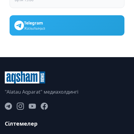
Telegram
Жазылыңыз
"Alatau Aqparat" медиахолдингі
Сілтемелер