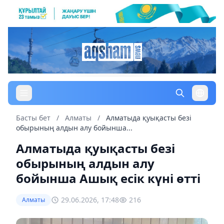
Басты бет
/
Алматы
/
Алматыда қуықасты безі
обырының алдын алу бойынша...
Алматыда қуықасты безі
обырының алдын алу
бойынша Ашық есік күні өтті
29.06.2026, 17:48
216
Алматы