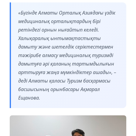
«Бүгінде Алматы Орталық Азиядағы үздік
медициналық орталықтардың бірі
ретіндегі орнын нығайтып келеді.
Халықаралық ынтымақтастықты
дамыту және шетелдік серіктестермен
тәжірибе алмасу медициналық туризмді
дамытуға әрі қаланың тартымдылығын
арттыруға жаңа мүмкіндіктер ашады», –
деді Алматы қаласы Туризм басқармасы
басшысының орынбасары Ақмарал
Ещанова.