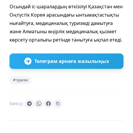
Осындай іс-шаралардың өткізілуі Қазақстан мен
Оңтүстік Корея арасындағы ынтымақтастықты
нығайтуға, медициналық туризмді дамытуға
және Алматыны өңірлік медициналық қызмет
көрсету орталығы ретінде танытуға ықпал етеді.
Телеграм арнаға жазылыңыз
#туризм
Бөлісу: