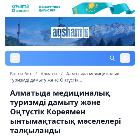
Басты бет
/
Алматы
/
Алматыда медициналық
туризмді дамыту және Оңтүстік...
Алматыда медициналық
туризмді дамыту және
Оңтүстік Кореямен
ынтымақтастық мәселелері
талқыланды