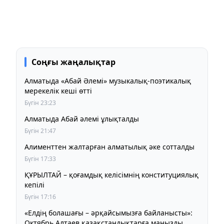
Соңғы жаңалықтар
Алматыда «Абай Әлемі» музыкалық-поэтикалық
мерекелік кеші өтті
Бүгін 23:23
Алматыда Абай әлемі ұлықталды
Бүгін 21:47
Алименттен жалтарған алматылық әке сотталды
Бүгін 17:33
ҚҰРЫЛТАЙ – қоғамдық келісімнің конституциялық
кепілі
Бүгін 17:16
«Елдің болашағы – әрқайсымызға байланысты»:
Октябрь Алтаев қазақстандықтарға маңызды