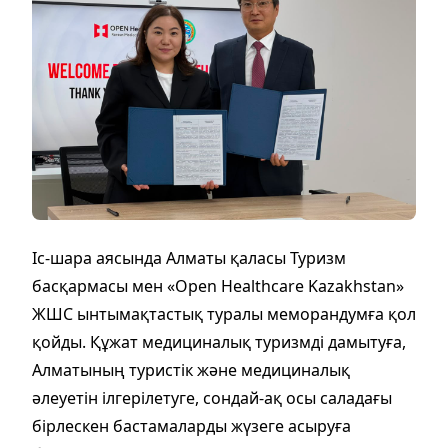
Іс-шара аясында Алматы қаласы Туризм
басқармасы мен «Open Healthcare Kazakhstan»
ЖШС ынтымақтастық туралы меморандумға қол
қойды. Құжат медициналық туризмді дамытуға,
Алматының туристік және медициналық
әлеуетін ілгерілетуге, сондай-ақ осы саладағы
бірлескен бастамаларды жүзеге асыруға