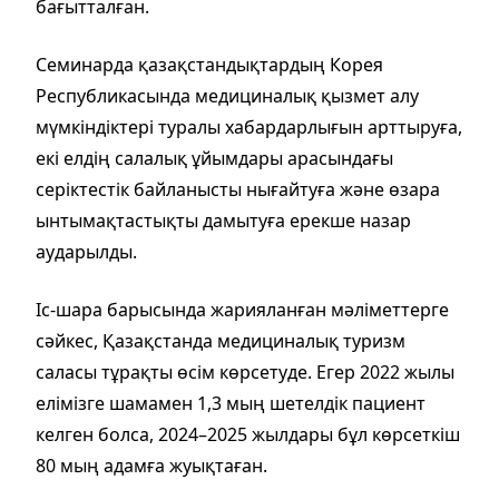
бағытталған.
Семинарда қазақстандықтардың Корея
Республикасында медициналық қызмет алу
мүмкіндіктері туралы хабардарлығын арттыруға,
екі елдің салалық ұйымдары арасындағы
серіктестік байланысты нығайтуға және өзара
ынтымақтастықты дамытуға ерекше назар
аударылды.
Іс-шара барысында жарияланған мәліметтерге
сәйкес, Қазақстанда медициналық туризм
саласы тұрақты өсім көрсетуде. Егер 2022 жылы
елімізге шамамен 1,3 мың шетелдік пациент
келген болса, 2024–2025 жылдары бұл көрсеткіш
80 мың адамға жуықтаған.