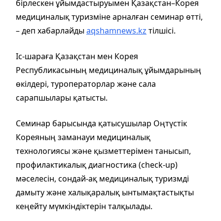
бірлескен ұйымдастыруымен Қазақстан–Корея
медициналық туризміне арналған семинар өтті,
– деп хабарлайды
aqshamnews.kz
тілшісі.
Іс-шараға Қазақстан мен Корея
Республикасының медициналық ұйымдарының
өкілдері, туроператорлар және сала
сарапшылары қатысты.
Семинар барысында қатысушылар Оңтүстік
Кореяның заманауи медициналық
технологиясы және қызметтерімен танысып,
профилактикалық диагностика (check-up)
мәселесін, сондай-ақ медициналық туризмді
дамыту және халықаралық ынтымақтастықты
кеңейту мүмкіндіктерін талқылады.