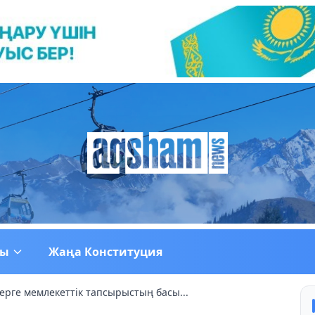
ғы
Жаңа Конституция
рге мемлекеттік тапсырыстың басы...