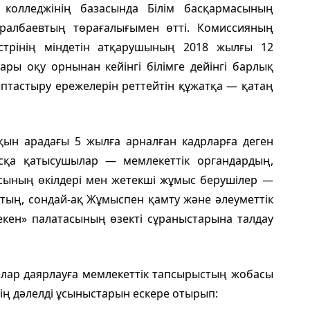
колледжінің базасында Білім басқармасының
ралбаевтың төрағалығымен өтті. Комиссияның
трінің міндетін атқарушының 2018 жылғы 12
ры оқу орнынан кейінгі білімге дейінгі барлық
птастыру ережелерін реттейтін құжатқа — қатаң
қын арадағы 5 жылға арналған кадрларға деген
сқа қатысушылар — мемлекеттік органдардың,
асының өкілдері мен жетекші жұмыс берушілер —
тың, сондай-ақ Жұмыспен қамту және әлеуметтік
кен» палатасының өзекті сұраныстарына талдау
лар даярлауға мемлекеттік тапсырыстың жобасы
ң дәлелді ұсыныстарын ескере отырып: