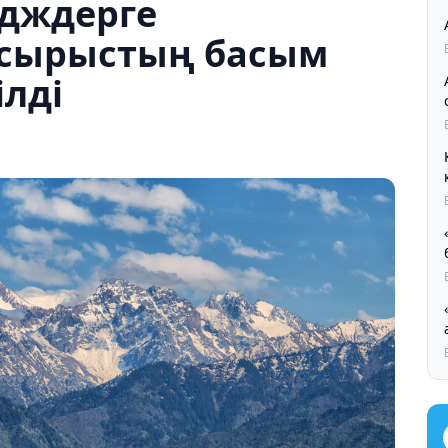
дждерге
псырыстың басым
ілді
Қ