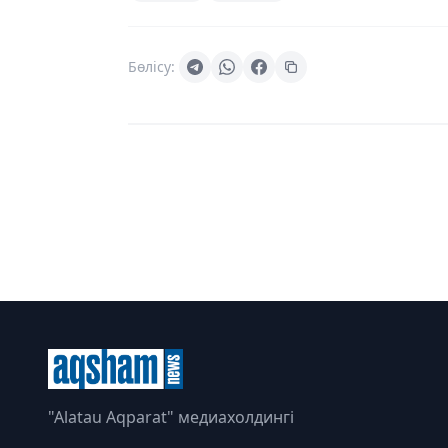
Бөлісу:
"Alatau Aqparat" медиахолдингі