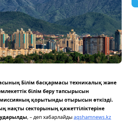
асының Білім басқармасы техникалық және
мемлекеттік білім беру тапсырысын
омиссияның қорытынды отырысын өткізді.
ң нақты секторының қажеттіліктеріне
 аударылды
, – деп хабарлайды
aqshamnews.kz