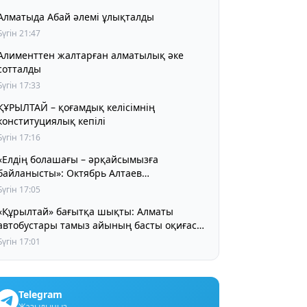
Алматыда Абай әлемі ұлықталды
Бүгін 21:47
Алименттен жалтарған алматылық әке
сотталды
Бүгін 17:33
ҰРЫЛТАЙ – қоғамдық келісімнің
конституциялық кепілі
Бүгін 17:16
«Елдің болашағы – әрқайсымызға
байланысты»: Октябрь Алтаев
қазақстандықтарға маңызды үндеу жасады
Бүгін 17:05
«Құрылтай» бағытқа шықты: Алматы
автобустары тамыз айының басты оқиғасы
туралы айта бастады
Бүгін 17:01
Telegram
Жазылыңыз