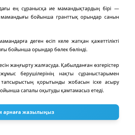
ы ең сұранысқа ие мамандықтардың бірі —
» мамандығы бойынша гранттық орындар санын
ндарға деген өсіп келе жатқан қажеттілікті
ығы бойынша орындар бөлек бөлінді.
йесін жаңғырту жалғасуда. Қабылданған өзгерістер
жұмыс берушілерінің нақты сұраныстарымен
ік тапсырыстың қорытынды жобасын іске асыру
бойынша сапалы оқытуды қамтамасыз етеді.
м арнаға жазылыңыз