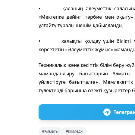
• қаланың әлеуметтік саласындағ
«Мектепке дейінгі тәрбие мен оқыту
ұлғайту туралы шешім қабылданды,
• халықты қолдау үшін білікті мама
көрсететін «Әлеуметтік жұмыс» маманд
Техникалық және кәсіптік білім беру жү
мамандандыру бағыттарын Алматы 
үйлестіруге бағытталған. Мемлекетт
түлектерді барынша өзекті құзыреттер 
Телегра
#Алматы
#колледж