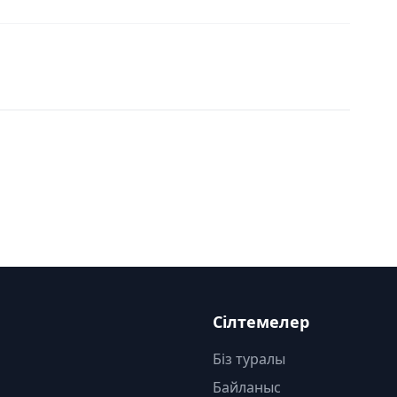
Сілтемелер
Біз туралы
Байланыс