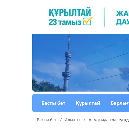
Басты бет
Құрылтай
Барлы
Басты бет
/
Алматы
/
Алматыда колледжде