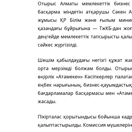
Отырыс Алматы мемлекеттік бизнес 
басқарма міндетін атқарушы Сәкен А
жұмысы ҚР Білім және ғылым минис
қазандағы бұйрығына — ТжКБ-дан жоға
деңгейде мемлекеттік тапсырысты қалы
сәйкес жүргізілді.
Шешім қабылдаудағы негізгі құжат жа
орта мерзімді болжам болды. Отыры
өңірлік «Атамекен» Кәсіпкерлер палат
еңбек нарығының, бизнес-қауымдастық
бағдарламалар басқармасы мен «Атаме
жасады.
Пікірталас қорытындысы бойынша кадр
қалыптастырылды. Комиссия мүшелеріні