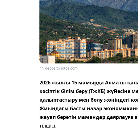
depositphotos.com
2026 жылғы 15 мамырда Алматы қал
кәсіптік білім беру (ТжКБ) жүйесіне 
қалыптастыру мен бөлу жөніндегі к
Жиындағы басты назар экономиканы
жауап беретін мамандар даярлауға
тілшісі.