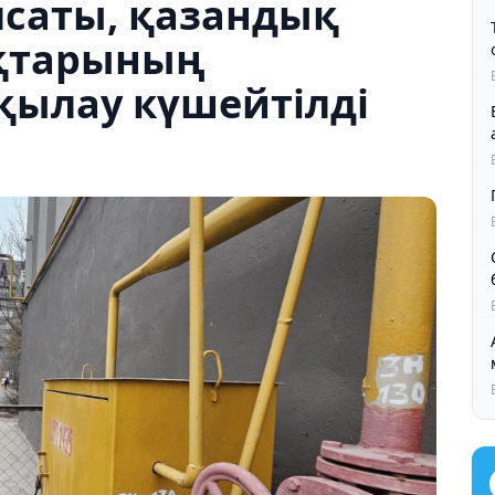
саты, қазандық
ықтарының
ақылау күшейтілді