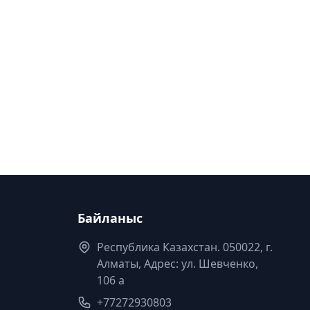
Байланыс
Республика Казахстан. 050022, г.
Алматы, Адрес: ул. Шевченко,
106 а
+77272930803