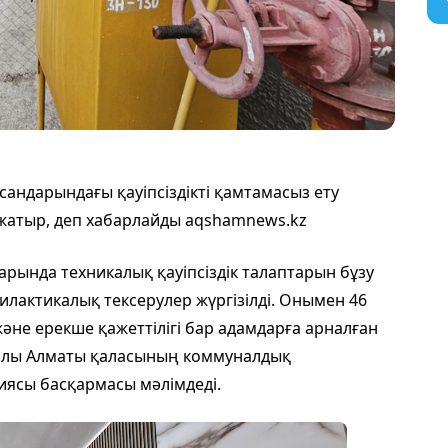
андарындағы қауіпсіздікті қамтамасыз ету
жатыр, деп хабарлайды aqshamnews.kz
рында техникалық қауіпсіздік талаптарын бұзу
илактикалық тексерулер жүргізілді. Онымен 46
және ерекше қажеттілігі бар адамдарға арналған
ралы Алматы қаласының коммуналдық
ясы басқармасы мәлімдеді.