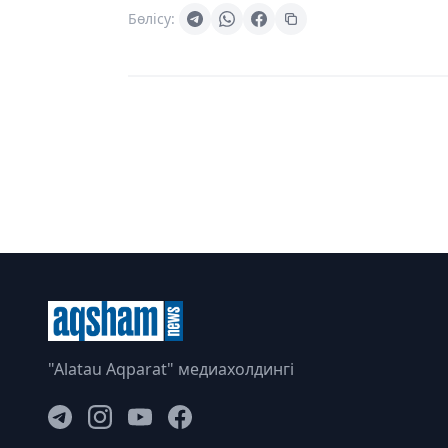
Бөлісу:
"Alatau Aqparat" медиахолдингі