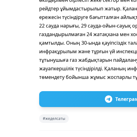
өкілдерімен бірлесіп жеке сектор мен
рейдтер ұйымдастырылып жатыр. Қалан
ережесін түсіндіруге бағытталған айлы
22 сауда нарығы, 29 сауда-ойын-сауық 
газдандырылмаған 24 жатақхана мен хос
қамтылды. Оның 30-ында қауіпсіздік та
инфрақұрылым және тұрғын үй инспекц
тұтынушыға газ жабдықтарын пайдалану
жауапкершілік түсіндірілді. Қаланың и
төмендету бойынша жұмыс жоспарлы тү
Телегра
#жеделсаты