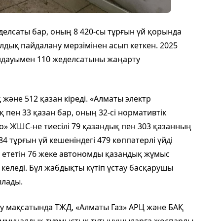
делсаты бар, оның 8 420-сы тұрғын үй қорында
ылдық пайдалану мерзімінен асып кеткен. 2025
олдауымен 110 жеделсатыны жаңарту
және 512 қазан кіреді. «Алматы электр
 пен 33 қазан бар, оның 32-сі нормативтік
» ЖШС-не тиесілі 79 қазандық пен 303 қазанның
84 тұрғын үй кешеніндегі 479 көппәтерлі үйді
ететін 76 жеке автономды қазандық жұмыс
келеді. Бұл жабдықты күтіп ұстау басқарушы
ылады.
ру мақсатында ТЖД, «Алматы Газ» АРЦ және БАҚ