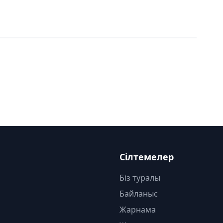
Сілтемелер
Біз туралы
Байланыс
Жарнама