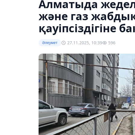
Алматыда жедел
және газ жабд
қауіпсіздігіне б
27.11.2025, 10:39
596
Әлеумет