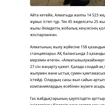
Айта кетейік, Алматыда жалпы 14 523 же
жұмыс істеп тұр. Тек 45 жеделсаты 25 ж
жылы Әкімдіктің жобалық кеңсесінің қ
жоспарланған.
Алматының жылу жүйесіне 158 қазандық 
станциялары» АҚ балансында 3 қазандық
мерзімін өтеген. «Алматыжылужайэнерго
27-сін жаңарту қажет. Қалада сондай-ақ 
жылумен және ыстық сумен қамтамасыз 
істейді. Олардың саны жыл сайын артып 
компаниялардың есебінен жүзеге асыр
Газ жабдықтарының қауіпсіздігін артты