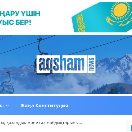
ғы
Жаңа Конституция
ы, қазандық және газ жабдықтарыны...