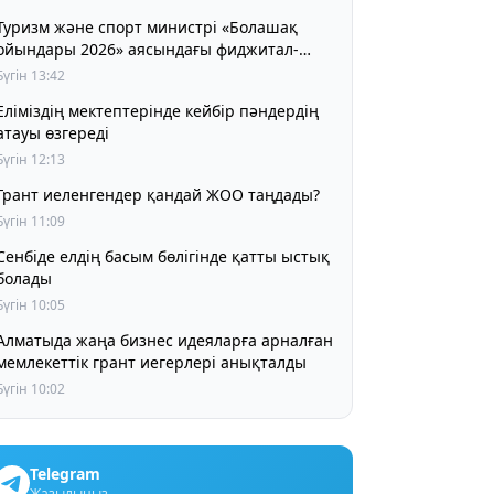
Туризм және спорт министрі «Болашақ
ойындары 2026» аясындағы фиджитал-
футбол жарысына қатысты
Бүгін 13:42
Еліміздің мектептерінде кейбір пәндердің
атауы өзгереді
Бүгін 12:13
Грант иеленгендер қандай ЖОО таңдады?
Бүгін 11:09
Сенбіде елдің басым бөлігінде қатты ыстық
болады
Бүгін 10:05
Алматыда жаңа бизнес идеяларға арналған
мемлекеттік грант иегерлері анықталды
Бүгін 10:02
Telegram
Жазылыңыз