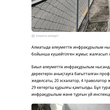
Алматы әкімдігі
Алматыда әлеуметтік инфрақұрылым ныс
бойынша күшейтілген жұмыс жалғасып 
Биыл әлеуметтік инфрақұрылым нысанда
деректерін анықтауға бағытталған проф
жеделсаты, 20 эскалатор, 4 траволатор 
29 көтергіш құрылғы қамтылды. Бұл ту
инфрақұрылым және тұрғын үй инспекци