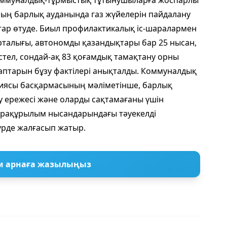
 коммуналдық-тұрмыстық тұтынушыларға жоспарлы
ың барлық ауданында газ жүйелерін пайдалану
қтар өтуде. Биыл профилактикалық іс-шаралармен
орталығы, автономды қазандықтары бар 25 нысан,
тел, сондай-ақ 83 қоғамдық тамақтану орны
лаптарын бұзу фактілері анықталды. Коммуналдық
иясы басқармасының мәліметінше, барлық
 ережесі және оларды сақтамағаны үшін
нфрақұрылым нысандарындағы тәуекелді
рде жалғасып жатыр.
м арнаға жазылыңыз