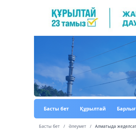
Басты бет
Құрылтай
Барлы
Басты бет
/
Әлеумет
/
Алматыда жеделсат