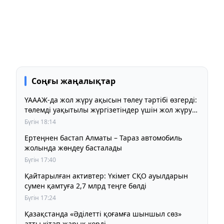
Соңғы жаңалықтар
ҮАААЖ-да жол жүру ақысын төлеу тәртібі өзгерді:
төлемді уақытылы жүргізетіндер үшін жол жүру
құны бұрынғы деңгейде сақталады
Бүгін 18:14
Ертеңнен бастап Алматы – Тараз автомобиль
жолында жөндеу басталады
Бүгін 17:40
Қайтарылған активтер: Үкімет СҚО ауылдарын
сумен қамтуға 2,7 млрд теңге бөлді
Бүгін 17:24
Қазақстанда «Әділетті қоғамға шыншыл сөз»
атты кітап жарық көрді