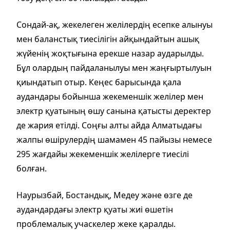
Сондай-ақ, жекелеген желілердің есепке алынуы
мен баланстық тиесілігін айқындайтын ашық
жүйенің жоқтығына ерекше назар аударылды.
Бұл олардың пайдаланылуы мен жаңғыртылуын
қиындатып отыр. Кеңес барысында қала
аудандары бойынша жекеменшік желілер мен
электр қуатының өшу санына қатысты деректер
де жария етілді. Соңғы алты айда Алматыдағы
жалпы өшірулердің шамамен 45 пайызы немесе
295 жағдайы жекеменшік желілерге тиесілі
болған.
Наурызбай, Бостандық, Медеу және өзге де
аудандардағы электр қуаты жиі өшетін
проблемалық учаскелер жеке қаралды.