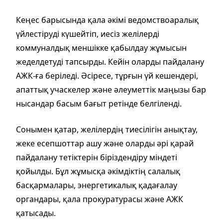
Кеңес барысында қала әкімі ведомствоаралық
үйлестіруді күшейтіп, иесіз желілерді
коммуналдық меншікке қабылдау жұмысын
жеделдетуді тапсырды. Кейін оларды пайдалану
АЖК-ға беріледі. Әсіресе, тұрғын үй кешендері,
апаттық учаскелер және әлеуметтік маңызы бар
нысандар басым бағыт ретінде белгіленді.
Сонымен қатар, желілердің тиесілігін анықтау,
жеке есепшоттар ашу және оларды әрі қарай
пайдалану тетіктерін біріздендіру міндеті
қойылды. Бұл жұмысқа әкімдіктің салалық
басқармалары, энергетикалық қадағалау
органдары, қала прокуратурасы және АЖК
қатысады.