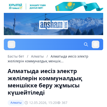
Басты бет
/
Алматы
/
Алматыда иесіз электр
желілерін коммуналдық меншік...
Алматыда иесіз электр
желілерін коммуналдық
меншікке беру жұмысы
күшейтіледі
12.05.2026, 15:20
367
Алматы