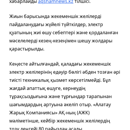
хабарлайды
aqshamnews.kz
тілшісі.
Жиын барысында жекеменшік желілерді
пайдаланудағы жүйелі түйткілдер, электр
қуатының жиі өшу себептері және қордаланған
мәселелерді кезең-кезеңімен шешу жолдары
қарастырылды.
Кеңесте айтылғандай, қаладағы жекеменшік
электр желілерінің едәуір бөлігі әбден тозған әрі
тиісті техникалық қызмет көрсетілмейді. Бұл
жағдай апаттық өшуге, кернеудің
тұрақсыздығына және тұрғындар тарапынан
шағымдардың артуына әкеліп отыр. «Алатау
Жарық Компаниясы» АҚ-ның (АЖК)
мәліметінше, кейбір жекеменшік желілердің
тозу деңгейі 80 пайыздан асады.