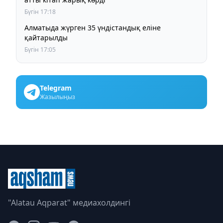
Бүгін 17:18
Алматыда жүрген 35 үндістандық еліне
қайтарылды
Бүгін 17:05
Telegram
Жазылыңыз
"Alatau Aqparat" медиахолдингі