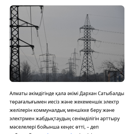
Алматы әкімдігінде қала әкімі Дархан Сатыбалды
төрағалығымен иесіз және жекеменшік электр
желілерін коммуналдық меншікке беру және
электрмен жабдықтаудың сенімділігін арттыру
мәселелері бойынша кеңес өтті, – деп