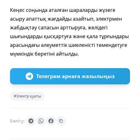
Кеңес соңында аталған шараларды жүзеге
асыру апаттық жағдайды азайтып, электрмен
жабдықтау сапасын арттыруға, желідегі
шығындарды қысқартуға және қала тұрғындары
арасындағы әлеуметтік шиеленісті төмендетуге
мүмкіндік беретіні айтылды.
Телеграм арнаға жазылыңыз
#Электр қуаты
Бөлісу: