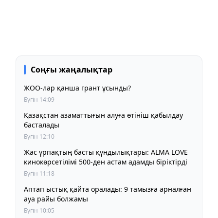
Соңғы жаңалықтар
ЖОО-лар қанша грант ұсынды?
Бүгін 14:09
Қазақстан азаматтығын алуға өтініш қабылдау
басталады
Бүгін 12:10
Жас ұрпақтың басты құндылықтары: ALMA LOVE
кинокөрсетілімі 500-ден астам адамды біріктірді
Бүгін 11:18
Аптап ыстық қайта оралады: 9 тамызға арналған
ауа райы болжамы
Бүгін 10:05