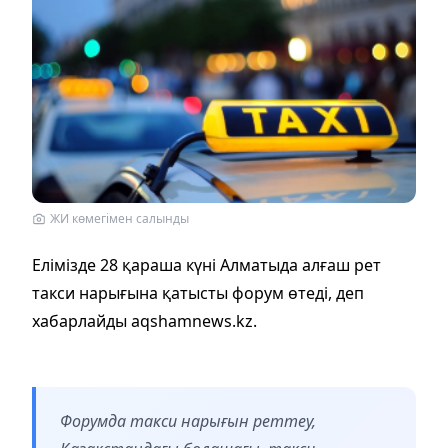
ЖИ көмегімен салынды
Елімізде 28 қараша күні Алматыда алғаш рет
такси нарығына қатысты форум өтеді, деп
хабарлайды aqshamnews.kz.
Форумда такси нарығын реттеу,