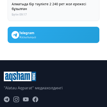
Алматыда бір тәулікте 2 240 рет жол ережесі
бұзылған
Бүгін 09:17
Telegram
Жазылыңыз
"Alatau Aqparat" медиахолдингі