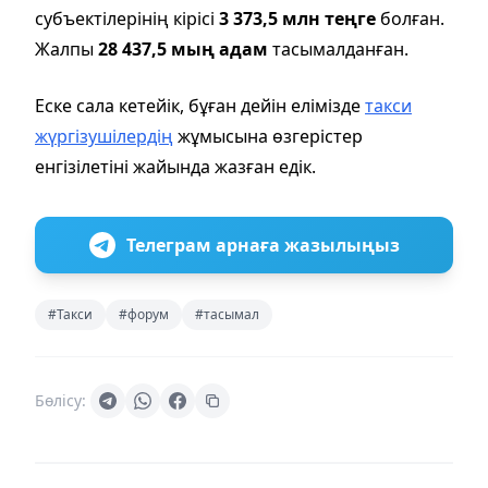
субъектілерінің кірісі
3 373,5 млн теңге
болған.
Жалпы
28 437,5 мың адам
тасымалданған.
Еске сала кетейік, бұған дейін е
лімізде
такси
жүргізушілердің
жұмысына өзгерістер
енгізілетіні жайында жазған едік.
Телеграм арнаға жазылыңыз
#Такси
#форум
#тасымал
Бөлісу: