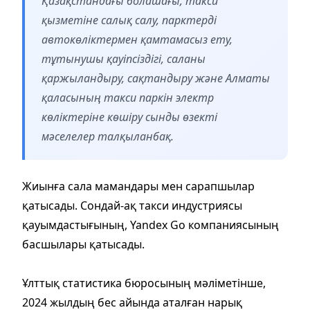
Қазақстандағы болашағы, такси
қызметіне салық салу, парктерді
автокөліктермен қамтамасыз ету,
тұтынушы қауіпсіздігі, саланы
қаржыландыру, сақтандыру және Алматы
қаласының такси паркін электр
көліктеріне көшіру сынды өзекті
мәселелер талқыланбақ.
Жиынға сала мамандары мен сарапшылар
қатысады. Сондай-ақ такси индустриясы
қауымдастығының, Yandex Go компаниясының
басшылары қатысады.
Ұлттық статистика бюросының мәліметінше,
2024 жылдың бес айында аталған нарық