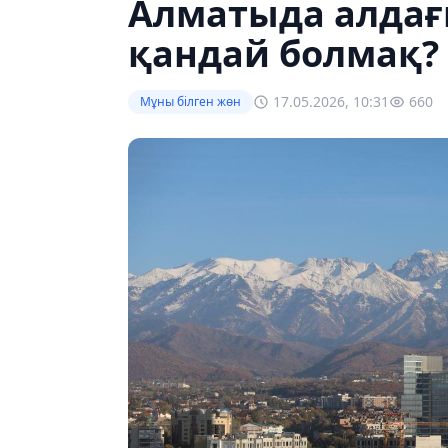
Алматыда алдағ
қандай болмақ?
17.05.2026, 10:31
660
Мұны білген жөн