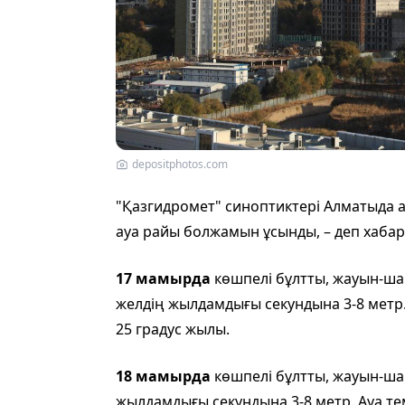
depositphotos.com
"Қазгидромет" синоптиктері Алматыда ал
ауа райы болжамын ұсынды, – деп хаба
17 мамырда
көшпелі бұлтты, жауын-ша
желдің жылдамдығы секундына 3-8 метр. 
25 градус жылы.
18 мамырда
көшпелі бұлтты, жауын-ша
жылдамдығы секундына 3-8 метр. Ауа тем