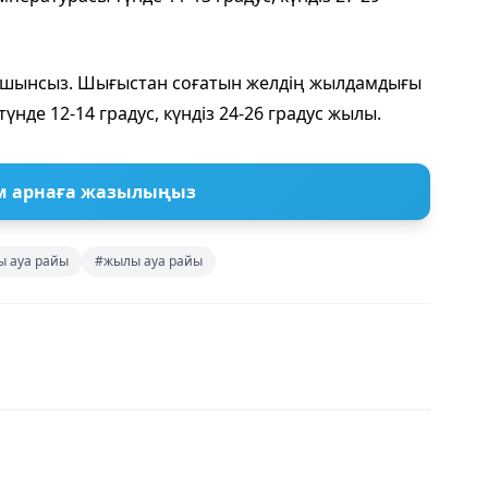
ашынсыз. Шығыстан соғатын желдің жылдамдығы
үнде 12-14 градус, күндіз 24-26 градус жылы.
м арнаға жазылыңыз
 ауа райы
#жылы ауа райы