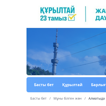
Басты бет
Құрылтай
Барлы
Басты бет
/
Мұны білген жөн
/
Алматыда 