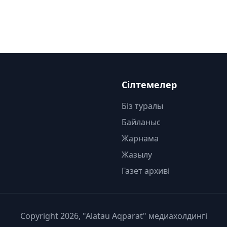
Сілтемелер
Біз туралы
Байланыс
Жарнама
Жазылу
Газет архиві
Copyright 2026, "Alatau Aqparat" медиахолдингі