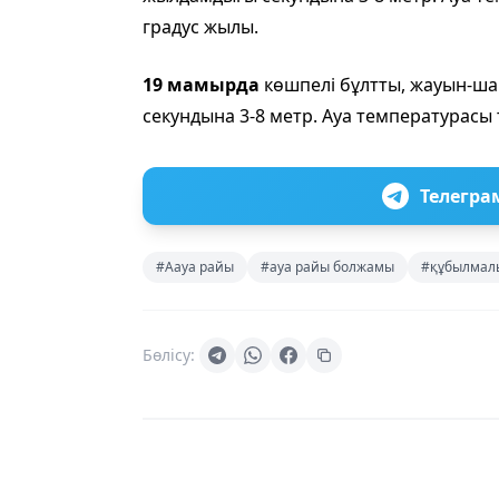
градус жылы.
19 мамырда
көшпелі бұлтты, жауын-ш
секундына 3-8 метр. Ауа температурасы т
Телегра
#Аауа райы
#ауа райы болжамы
#құбылмалы
Бөлісу: