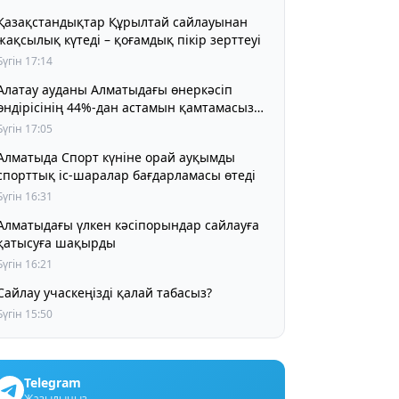
Қазақстандықтар Құрылтай сайлауынан
жақсылық күтеді – қоғамдық пікір зерттеуі
Бүгін 17:14
Алатау ауданы Алматыдағы өнеркәсіп
өндірісінің 44%-дан астамын қамтамасыз
етіп отыр
Бүгін 17:05
Алматыда Спорт күніне орай ауқымды
спорттық іс-шаралар бағдарламасы өтеді
Бүгін 16:31
Алматыдағы үлкен кәсіпорындар сайлауға
қатысуға шақырды
Бүгін 16:21
Сайлау учаскеңізді қалай табасыз?
Бүгін 15:50
Telegram
Жазылыңыз