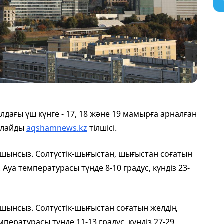
дағы үш күнге - 17, 18 және 19 мамырға арналған
рлайды
aqshamnews.kz
тілшісі.
шынсыз. Солтүстік-шығыстан, шығыстан соғатын
Ауа температурасы түнде 8-10 градус, күндіз 23-
шынсыз. Солтүстік-шығыстан соғатын желдің
пературасы түнде 11-13 градус, күндіз 27-29