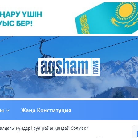
ғы
Жаңа Конституция
алдағы күндері ауа райы қандай болмақ?