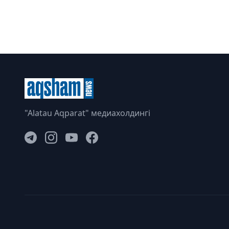
"Alatau Aqparat" медиахолдингі