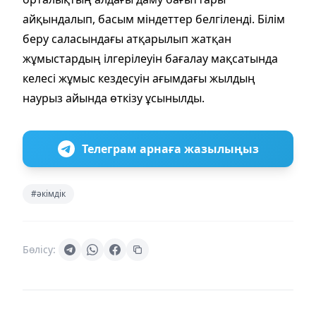
айқындалып, басым міндеттер белгіленді. Білім
беру саласындағы атқарылып жатқан
жұмыстардың ілгерілеуін бағалау мақсатында
келесі жұмыс кездесуін ағымдағы жылдың
наурыз айында өткізу ұсынылды.
Телеграм арнаға жазылыңыз
#әкімдік
Бөлісу: