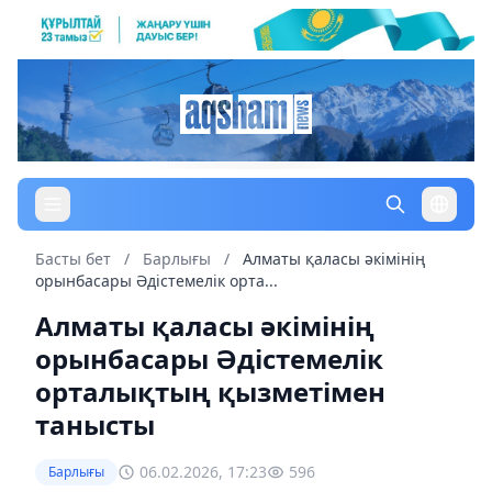
Басты бет
/
Барлығы
/
Алматы қаласы әкімінің
орынбасары Әдістемелік орта...
Алматы қаласы әкімінің
орынбасары Әдістемелік
орталықтың қызметімен
танысты
06.02.2026, 17:23
596
Барлығы