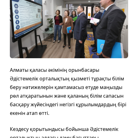
Алматы қаласы әкімінің орынбасары
Әдістемелік орталықтың қызметі тұрақты білім
беру нәтижелерін қамтамасыз етуде маңызды
рөл атқаратынын және қаланың білім сапасын
басқару жүйесіндегі негізгі құрылымдардың бірі
екенін атап өтті.
Кездесу қорытындысы бойынша Әдістемелік
орталықтың алдағы даму бағыттары