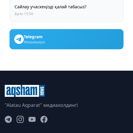
Сайлау учаскеңізді қалай табасыз?
Бүгін 15:50
Telegram
Жазылыңыз
"Alatau Aqparat" медиахолдингі