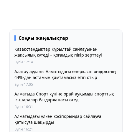
Соңғы жаңалықтар
Қазақстандықтар Құрылтай сайлауынан
жақсылық күтеді – қоғамдық пікір зерттеуі
Бүгін 17:14
Алатау ауданы Алматыдағы өнеркәсіп өндірісінің
44%-дан астамын қамтамасыз етіп отыр
Бүгін 17:05
Алматыда Спорт күніне орай ауқымды спорттық
іс-шаралар бағдарламасы өтеді
Бүгін 16:31
Алматыдағы үлкен кәсіпорындар сайлауға
қатысуға шақырды
Бүгін 16:21