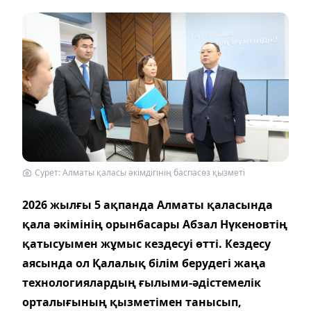
Сурет: Алматы қаласы әкімдігінің баспасөз қызметі
2026 жылғы 5 ақпанда Алматы қаласында
қала әкімінің орынбасары Абзал Нүкеновтің
қатысуымен жұмыс кездесуі өтті. Кездесу
аясында ол Қалалық білім берудегі жаңа
технологиялардың ғылыми-әдістемелік
орталығының қызметімен танысып,