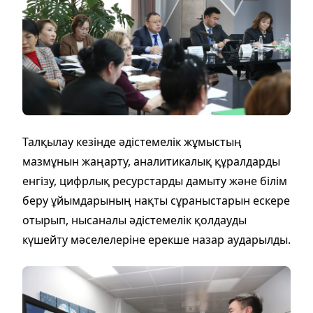
Талқылау кезінде әдістемелік жұмыстың
мазмұнын жаңарту, аналитикалық құралдарды
енгізу, цифрлық ресурстарды дамыту және білім
беру ұйымдарының нақты сұраныстарын ескере
отырып, нысаналы әдістемелік қолдауды
күшейту мәселелеріне ерекше назар аударылды.