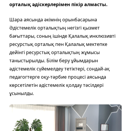
орталық әдіскерлерімен пікір алмасты.
Шара аясында әкімнің орынбасарына
Әдістемелік орталықтың негізгі қызмет
бағыттары, соның ішінде Қалалық инклюзивті
ресурстық орталық пен Қалалық мектепке
дейінгі ресурстық орталықтың жұмысы
таныстырылды. Білім беру ұйымдарын
әдістемелік сүйемелдеу тетіктері, сондай-ақ
педагогтерге оқу-тәрбие процесі аясында
көрсетілетін әдістемелік қолдау тәсілдері
ұсынылды.