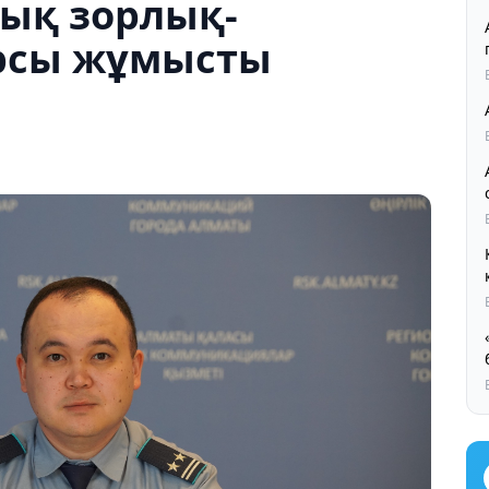
ық зорлық-
рсы жұмысты
Қ