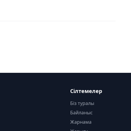
Сілтемелер
Біз туралы
Байланыс
Жарнама