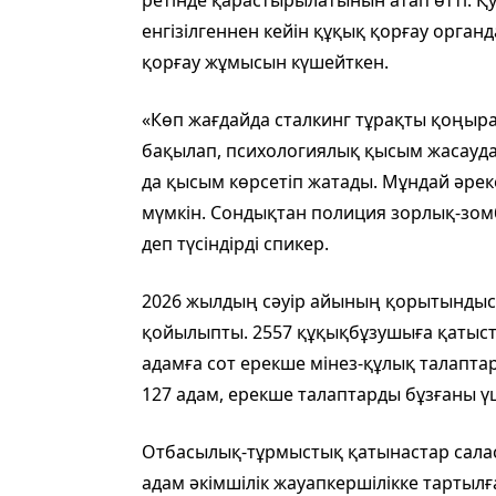
ретінде қарастырылатынын атап өтті. Қ
енгізілгеннен кейін құқық қорғау орга
қорғау жұмысын күшейткен.
«Көп жағдайда сталкинг тұрақты қоңыра
бақылап, психологиялық қысым жасауда
да қысым көрсетіп жатады. Мұндай әрек
мүмкін. Сондықтан полиция зорлық-зом
деп түсіндірді спикер.
2026 жылдың сәуір айының қорытындыс
қойылыпты. 2557 құқықбұзушыға қатыст
адамға сот ерекше мінез-құлық талапта
127 адам, ерекше талаптарды бұзғаны ү
Отбасылық-тұрмыстық қатынастар салас
адам әкімшілік жауапкершілікке тартыл