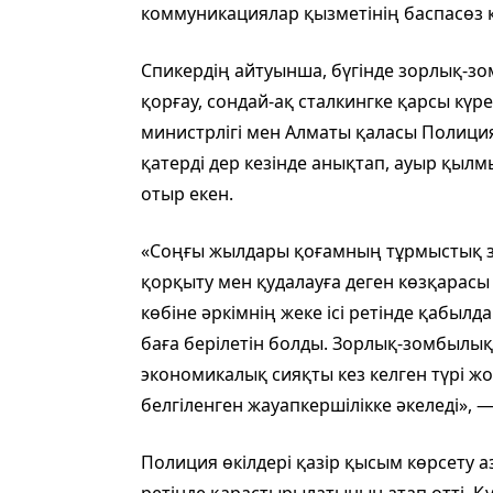
коммуникациялар қызметінің баспасөз
Спикердің айтуынша, бүгінде зорлық-з
қорғау, сондай-ақ сталкингке қарсы күре
министрлігі мен Алматы қаласы Полиция
қатерді дер кезінде анықтап, ауыр қы
отыр екен.
«Соңғы жылдары қоғамның тұрмыстық з
қорқыту мен қудалауға деген көзқарасы
көбіне әркімнің жеке ісі ретінде қабылд
баға берілетін болды. Зорлық-зомбылы
экономикалық сияқты кез келген түрі ж
белгіленген жауапкершілікке әкеледі», —
Полиция өкілдері қазір қысым көрсету аз