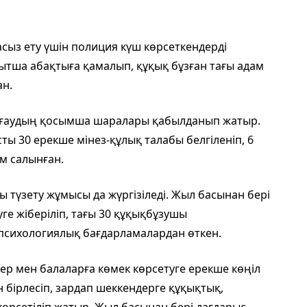
асыз ету үшін полиция күш көрсеткендерді
ытша абақтыға қамалып, құқық бұзған тағы адам
ан.
орғаудың қосымша шаралары қабылданып жатыр.
ы 30 ерекше мінез-құлық талабы белгіленіп, 6
м салынған.
ы түзету жұмысы да жүргізіледі. Жыл басынан бері
ге жіберіліп, тағы 30 құқықбұзушы
 психологиялық бағдарламалардан өткен.
дер мен балаларға көмек көрсетуге ерекше көңіл
 бірлесіп, зардап шеккендерге құқықтық,