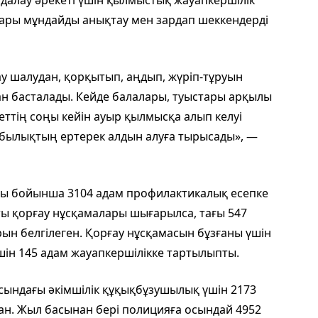
удалау әрекеті үшін қылмыстық жауапкершілік
ндары мұндайды анықтау мен зардап шеккендерді
у шалудан, қорқытып, аңдып, жүріп-тұруын
н басталады. Кейде балалары, туыстары арқылы
еттің соңы кейін ауыр қылмысқа алып келуі
былықтың ертерек алдын алуға тырысады», —
ы бойынша 3104 адам профилактикалық есепке
ы қорғау нұсқамалары шығарылса, тағы 547
рын белгілеген. Қорғау нұсқамасын бұзғаны үшін
шін 145 адам жауапкершілікке тартылыпты.
ындағы әкімшілік құқықбұзушылық үшін 2173
ған. Жыл басынан бері полицияға осындай 4952