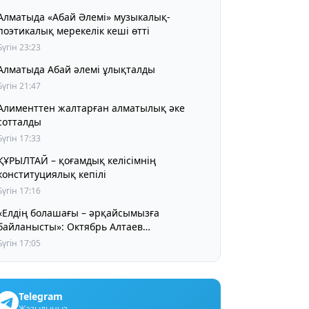
Алматыда «Абай Әлемі» музыкалық-
поэтикалық мерекелік кеші өтті
Бүгін 23:23
Алматыда Абай әлемі ұлықталды
Бүгін 21:47
Алименттен жалтарған алматылық әке
сотталды
Бүгін 17:33
ҰРЫЛТАЙ – қоғамдық келісімнің
конституциялық кепілі
Бүгін 17:16
«Елдің болашағы – әрқайсымызға
байланысты»: Октябрь Алтаев
қазақстандықтарға маңызды үндеу жасады
Бүгін 17:05
Telegram
Жазылыңыз