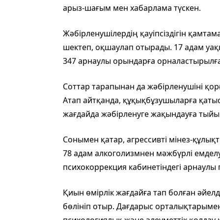
арыз-шағым мен хабарлама түскен.
Жәбірленушілердің қауіпсіздігін қамтам
шектеп, оқшаулап отырады. 17 адам уақ
347 арнаулы орындарға орналастырылғ
Соттар тарапынан да жәбірленушіні қ
Атап айтқанда, құқықбұзушыларға қатыст
жағдайда жәбірленуге жақындауға тыйы
Сонымен қатар, агрессивті мінез-құлықт
78 адам алкоголизмнен мәжбүрлі емделу
психокоррекция кабинетіндегі арнаулы
Қиын өмірлік жағдайға тап болған әйел
бөлініп отыр. Дағдарыс орталықтарымен