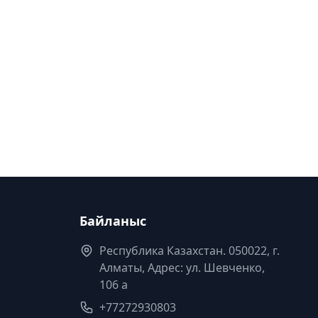
Байланыс
Республика Казахстан. 050022, г.
Алматы, Адрес: ул. Шевченко,
106 а
+77272930803