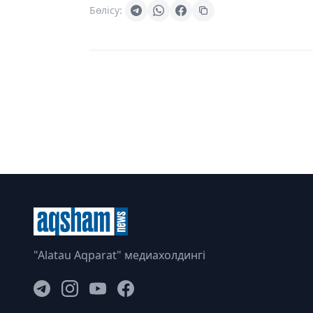
Бөлісу:
"Alatau Aqparat" медиахолдингі