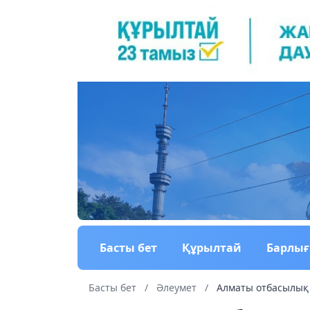
Басты бет
Құрылтай
Барлы
Басты бет
/
Әлеумет
/
Алматы отбасылық 