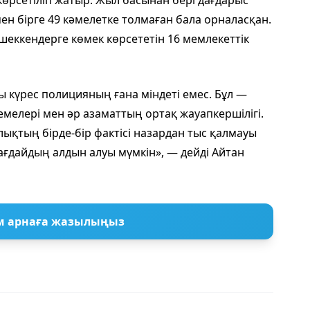
көрсетіліп жатыр. Жыл басынан бері дағдарыс
ен бірге 49 кәмелетке толмаған бала орналасқан.
еккендерге көмек көрсететін 16 мемлекеттік
 күрес полицияның ғана міндеті емес. Бұл —
кемелері мен әр азаматтың ортақ жауапкершілігі.
ықтың бірде-бір фактісі назардан тыс қалмауы
ағдайдың алдын алуы мүмкін», — дейді Айтан
м арнаға жазылыңыз