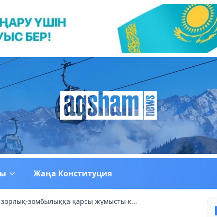
ғы
Жаңа Конституция
зорлық-зомбылыққа қарсы жұмысты к...