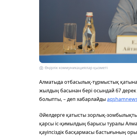
Өңірлік коммуникациялар қызметі
Алматыда отбасылық-тұрмыстық қатына
жылдың басынан бері осындай 67 дерек 
болыпты, – деп хабарлайды
aqshamnews
Әйелдерге қатысты зорлық-зомбылықтың
қарсы іс-қимылдың барысы туралы Алм
қауіпсіздік басқармасы бастығының оры