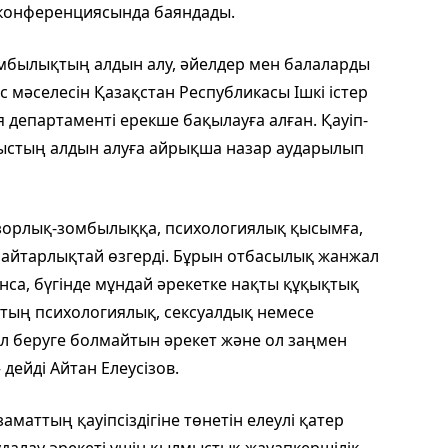
 конференциясында баяндады.
омбылықтың алдын алу, әйелдер мен балаларды
с мәселесін Қазақстан Республикасы Ішкі істер
 департаменті ерекше бақылауға алған. Қауіп-
лмыстың алдын алуға айрықша назар аударылып
орлық-зомбылыққа, психологиялық қысымға,
 айтарлықтай өзгерді. Бұрын отбасылық жанжал
анса, бүгінде мұндай әрекетке нақты құқықтық
қтың психологиялық, сексуалдық немесе
ол беруге болмайтын әрекет және ол заңмен
 дейді Айтан Елеусізов.
аматтың қауіпсіздігіне төнетін елеулі қатер