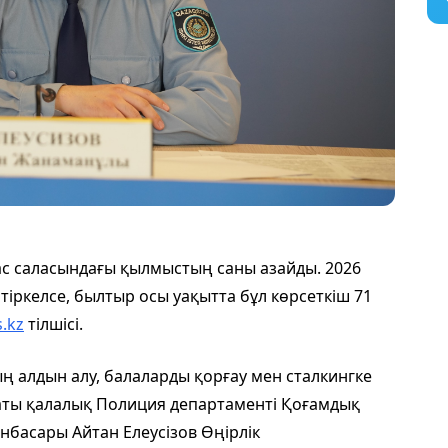
с саласындағы қылмыстың саны азайды. 2026
тіркелсе, былтыр осы уақытта бұл көрсеткіш 71
.kz
тілшісі.
 алдын алу, балаларды қорғау мен сталкингке
аты қалалық Полиция департаменті Қоғамдық
нбасары Айтан Елеусізов Өңірлік