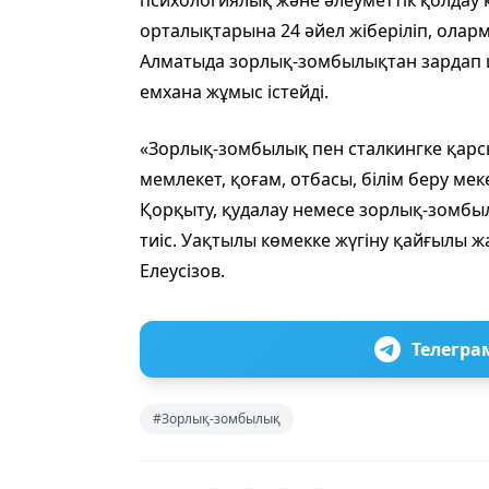
психологиялық және әлеуметтік қолдау 
орталықтарына 24 әйел жіберіліп, оларм
Алматыда зорлық-зомбылықтан зардап ш
емхана жұмыс істейді.
«Зорлық-зомбылық пен сталкингке қарсы
мемлекет, қоғам, отбасы, білім беру ме
Қорқыту, қудалау немесе зорлық-зомбыл
тиіс. Уақтылы көмекке жүгіну қайғылы ж
Елеусізов.
Телегра
#Зорлық-зомбылық