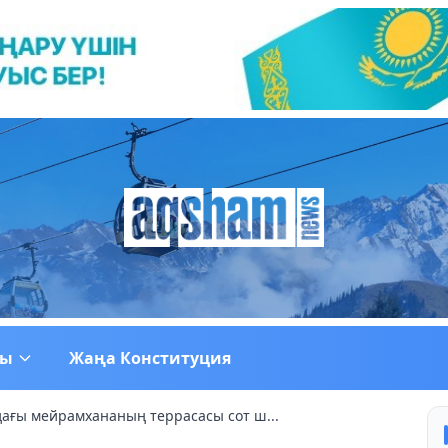
ғы
Жаңа Конституция
ағы мейрамхананың террасасы сот ш...