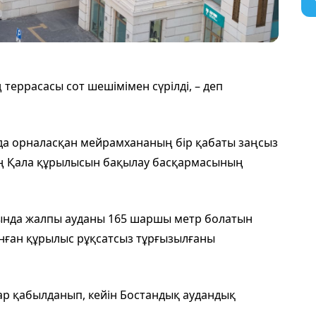
еррасасы сот шешімімен сүрілді, – деп
да орналасқан мейрамхананың бір қабаты заңсыз
ың Қала құрылысын бақылау басқармасының
ында жалпы ауданы 165 шаршы метр болатын
ынған құрылыс рұқсатсыз тұрғызылғаны
ар қабылданып, кейін Бостандық аудандық