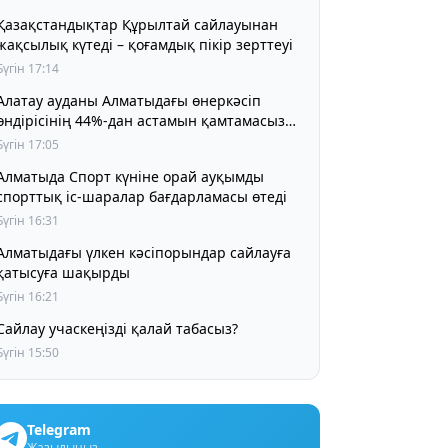
Қазақстандықтар Құрылтай сайлауынан
жақсылық күтеді – қоғамдық пікір зерттеуі
Бүгін 17:14
Алатау ауданы Алматыдағы өнеркәсіп
өндірісінің 44%-дан астамын қамтамасыз
етіп отыр
Бүгін 17:05
Алматыда Спорт күніне орай ауқымды
спорттық іс-шаралар бағдарламасы өтеді
Бүгін 16:31
Алматыдағы үлкен кәсіпорындар сайлауға
қатысуға шақырды
Бүгін 16:21
Сайлау учаскеңізді қалай табасыз?
Бүгін 15:50
Telegram
Жазылыңыз