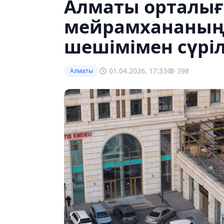
Алматы орталы
мейрамхананың 
шешімімен сүріл
01.04.2026, 17:33
398
Алматы