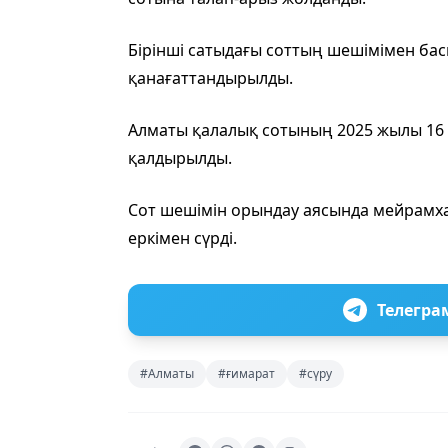
Бірінші сатыдағы соттың шешімімен ба
қанағаттандырылды.
Алматы қалалық сотының 2025 жылы 16 
қалдырылды.
Сот шешімін орындау аясында мейрамха
еркімен сүрді.
Телегра
#Алматы
#ғимарат
#сүру