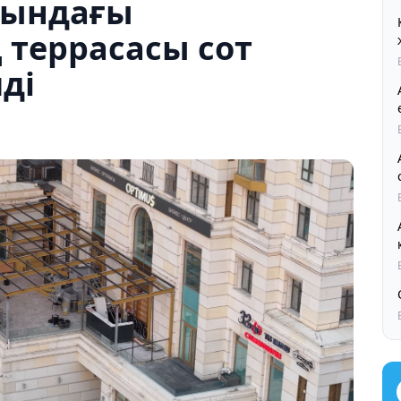
ғындағы
террасасы сот
ді