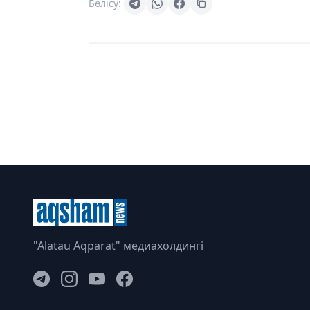
Бөлісу:
"Alatau Aqparat" медиахолдингі