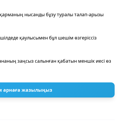
сқарманың нысанды бұзу туралы талап-арызы
шілдеде қаулысымен бұл шешім өзгеріссіз
наның заңсыз салынған қабатын меншік иесі өз
м арнаға жазылыңыз