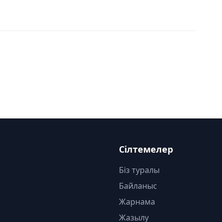
Сілтемелер
Біз туралы
Байланыс
Жарнама
Жазылу