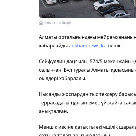
Алматы әкімдігі
Алматы орталығындағы мейрамхананың т
хабарлайды
aqshamnews.kz
тілшісі.
Сейфуллин даңғылы, 574/5 мекенжайын
салынған. Бұл туралы Алматы қаласын
өкілдері хабарлады.
Нысанды жоспардан тыс тексеру барыс
террасадағы тұрғын емес үй-жайға сал
анықталған.
Меншік иесіне қатысты әкімшілік шарал
сотына талап-арыз жолданды.