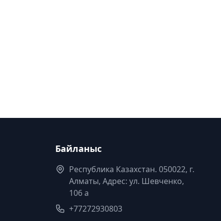
Байланыс
Республика Казахстан. 050022, г.
Алматы, Адрес: ул. Шевченко,
106 а
+77272930803