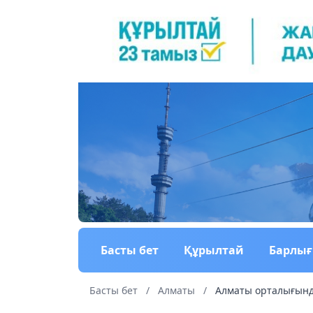
Басты бет
Құрылтай
Барлы
Басты бет
/
Алматы
/
Алматы орталығынд