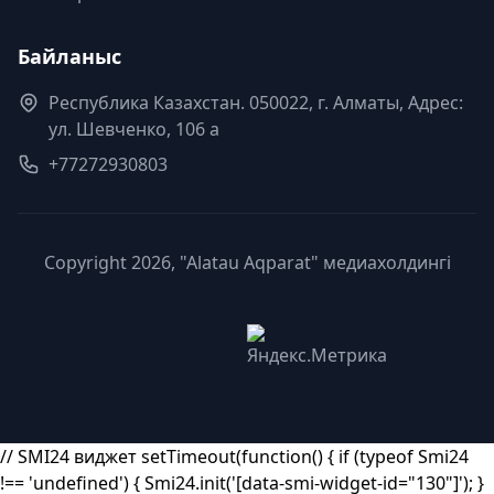
Байланыс
Республика Казахстан. 050022, г. Алматы, Адрес:
ул. Шевченко, 106 а
+77272930803
Copyright 2026, "Alatau Aqparat" медиахолдингі
// SMI24 виджет setTimeout(function() { if (typeof Smi24
!== 'undefined') { Smi24.init('[data-smi-widget-id="130"]'); }