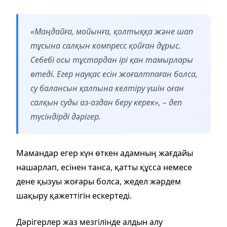
«Маңдайға, мойынға, қолтыққа және шап
тұсына салқын компресс қойған дұрыс.
Себебі осы тұстардан ірі қан тамырлары
өтеді. Егер науқас есін жоғалтпаған болса,
су балансын қалпына келтіру үшін оған
салқын суды аз-аздан беру керек», – деп
түсіндірді дәрігер.
Мамандар егер күн өткен адамның жағдайы
нашарлап, есінен танса, қатты құсса немесе
дене қызуы жоғары болса, жедел жәрдем
шақыру қажеттігін ескертеді.
Дәрігерлер жаз мезгілінде алдын алу