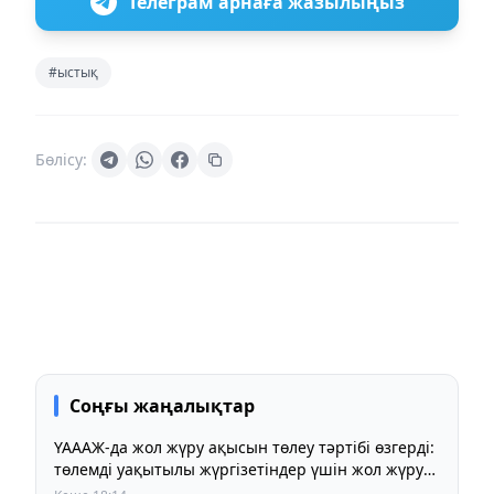
Телеграм арнаға жазылыңыз
#ыстық
Бөлісу:
Соңғы жаңалықтар
ҮАААЖ-да жол жүру ақысын төлеу тәртібі өзгерді:
төлемді уақытылы жүргізетіндер үшін жол жүру
құны бұрынғы деңгейде сақталады