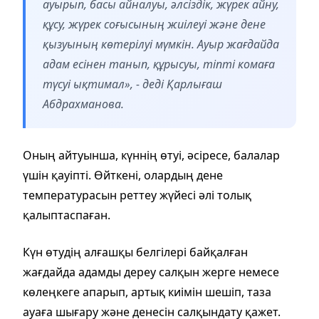
ауырып, басы айналуы, әлсіздік, жүрек айну,
құсу, жүрек соғысының жиілеуі және дене
қызуының көтерілуі мүмкін. Ауыр жағдайда
адам есінен танып, құрысуы, тіпті комаға
түсуі ықтимал», - деді Қарлығаш
Абдрахманова.
Оның айтуынша, күннің өтуі, әсіресе, балалар
үшін қауіпті. Өйткені, олардың дене
температурасын реттеу жүйесі әлі толық
қалыптаспаған.
Күн өтудің алғашқы белгілері байқалған
жағдайда адамды дереу салқын жерге немесе
көлеңкеге апарып, артық киімін шешіп, таза
ауаға шығару және денесін салқындату қажет.