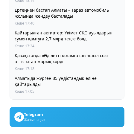
Кеше 18:14
Ертеңнен бастап Алматы – Тараз автомобиль
жолында жөндеу басталады
Кеше 17:40
Қайтарылған активтер: Үкімет СҚО ауылдарын
сумен қамтуға 2,7 млрд теңге бөлді
Кеше 17:24
Қазақстанда «Әділетті қоғамға шыншыл сөз»
атты кітап жарық көрді
Кеше 17:18
Алматыда жүрген 35 үндістандық еліне
қайтарылды
Кеше 17:05
Telegram
Жазылыңыз