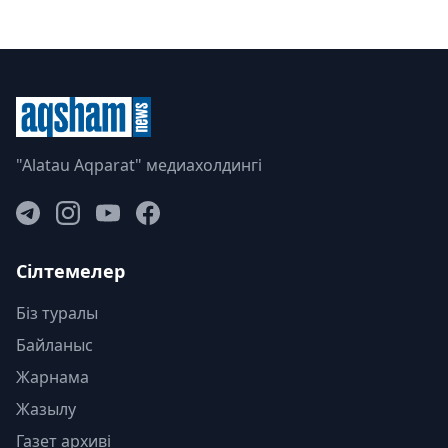
"Alatau Aqparat" медиахолдингі
Сілтемелер
Біз туралы
Байланыс
Жарнама
Жазылу
Газет архиві