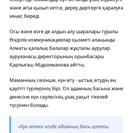
және ағза қызып кетсе, дереу дәрігерге қаралуға
кеңес береді.
Осы және өзге де алдын алу шаралары туралы
Өңірлік коммуникациялар қызметі алаңында
Алматы қалалық балалар жұқпалы аурулар
ауруханасы директорының орынбасары
Қарлығаш Абдрахманова айтты.
Маманның сөзінше, күн өту - ыстық өтудің ең
қауіпті түрлерінің бірі. Ол адамның басына және
денесіне күн сәулесінің ұзақ уақыт тікелей
түсуінен болады.
«Күн өткен кезде адамның басы қатты