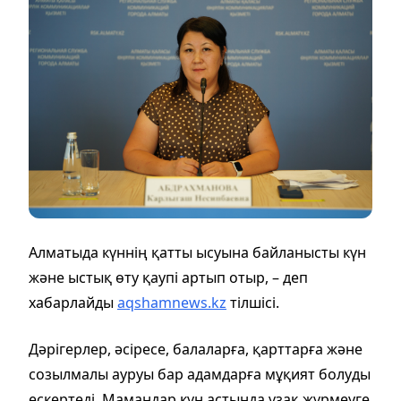
Алматыда күннің қатты ысуына байланысты күн
және ыстық өту қаупі артып отыр, – деп
хабарлайды
aqshamnews.kz
тілшісі.
Дәрігерлер, әсіресе, балаларға, қарттарға және
созылмалы ауруы бар адамдарға мұқият болуды
ескертеді. Мамандар күн астында ұзақ жүрмеуге