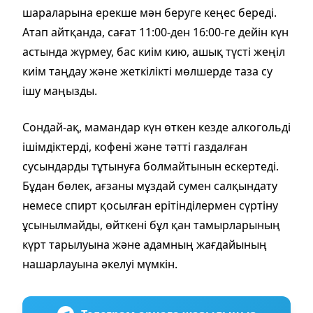
шараларына ерекше мән беруге кеңес береді.
Атап айтқанда, сағат 11:00-ден 16:00-ге дейін күн
астында жүрмеу, бас киім кию, ашық түсті жеңіл
киім таңдау және жеткілікті мөлшерде таза су
ішу маңызды.
Сондай-ақ, мамандар күн өткен кезде алкогольді
ішімдіктерді, кофені және тәтті газдалған
сусындарды тұтынуға болмайтынын ескертеді.
Бұдан бөлек, ағзаны мұздай сумен салқындату
немесе спирт қосылған ерітінділермен сүртіну
ұсынылмайды, өйткені бұл қан тамырларының
күрт тарылуына және адамның жағдайының
нашарлауына әкелуі мүмкін.