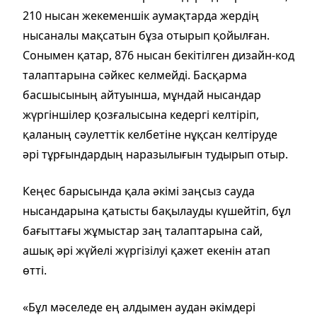
210 нысан жекеменшік аумақтарда жердің
нысаналы мақсатын бұза отырып қойылған.
Сонымен қатар, 876 нысан бекітілген дизайн-код
талаптарына сәйкес келмейді. Басқарма
басшысының айтуынша, мұндай нысандар
жүргіншілер қозғалысына кедергі келтіріп,
қаланың сәулеттік келбетіне нұқсан келтіруде
әрі тұрғындардың наразылығын тудырып отыр.
Кеңес барысында қала әкімі заңсыз сауда
нысандарына қатысты бақылауды күшейтіп, бұл
бағыттағы жұмыстар заң талаптарына сай,
ашық әрі жүйелі жүргізілуі қажет екенін атап
өтті.
«Бұл мәселеде ең алдымен аудан әкімдері