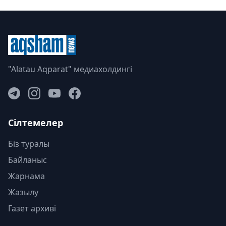
"Alatau Aqparat" медиахолдингі
Сілтемелер
Біз туралы
Байланыс
Жарнама
Жазылу
Газет архиві