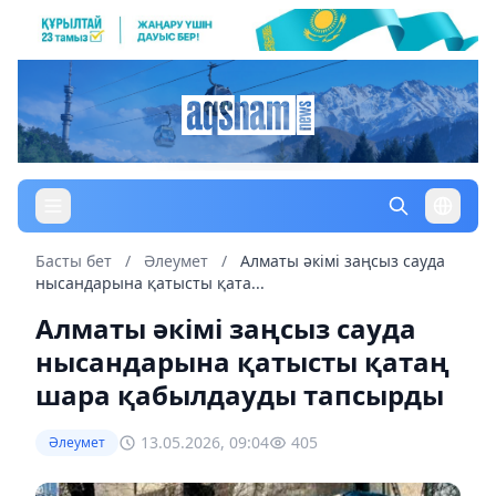
Басты бет
/
Әлеумет
/
Алматы әкімі заңсыз сауда
нысандарына қатысты қата...
Алматы әкімі заңсыз сауда
нысандарына қатысты қатаң
шара қабылдауды тапсырды
13.05.2026, 09:04
405
Әлеумет