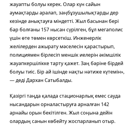
жауапты болуы керек. Олар күн сайын
аумақтарды аралап, заңбұзушылықтарды дер
кезінде анықтауға міндетті. Жыл басынан бері
бар болғаны 157 нысан сүрілген, бұл мегаполис
үшін өте төмен көрсеткіш. Инженерлік
желілерден ажырату мәселесін қарастырып,
полициямен бірлесіп меншік иелерін әкімшілік
жауапкершілікке тарту қажет. Заң бәріне бірдей
болуы тиіс. Бір ай ішінде нақты нәтиже күтемін»,
— деді Дархан Сатыбалды.
Қазіргі таңда қалада стационарлық емес сауда
нысандарын орналастыруға арналған 142
арнайы орын бекітілген. Жыл соңына дейін
олардың санын көбейту жоспарланып отыр.