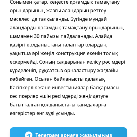
Сонымен қатар, кеңесте қоғамдық тамақтану
орындарының жазғы алаңдарын реттеу
мәселесі де талқыланды. Бүгінде мұндай
алаңдарды қоғамдық тамақтану орындарының
шамамен 30 пайызы пайдаланады. Алайда
қазіргі қолданыстағы талаптар олардың
уақытша әрі жеңіл конструкция екенін толық
ескермейді. Соның салдарынан келісу рәсімдері
күрделеніп, рұқсатсыз орналастыру жағдайы
көбейген. Осыған байланысты қалалық
Кәсіпкерлік және инвестициялар басқармасы
кәсіпкерлер үшін рәсімдерді жеңілдетуге
бағытталған қолданыстағы қағидаларға
өзгерістер енгізуді ұсынды.
Телеграм арнаға жазылыңыз