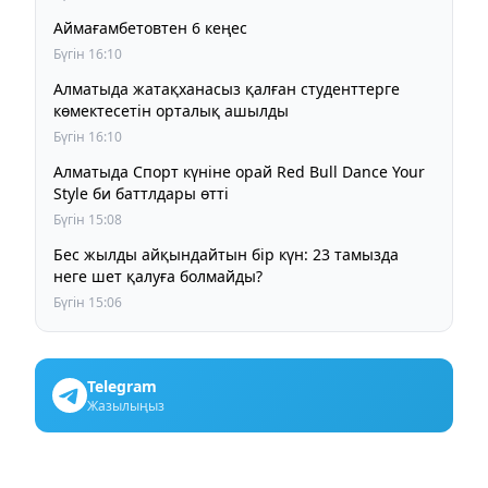
Аймағамбетовтен 6 кеңес
Бүгін 16:10
Алматыда жатақханасыз қалған студенттерге
көмектесетін орталық ашылды
Бүгін 16:10
Алматыда Спорт күніне орай Red Bull Dance Your
Style би баттлдары өтті
Бүгін 15:08
Бес жылды айқындайтын бір күн: 23 тамызда
неге шет қалуға болмайды?
Бүгін 15:06
Telegram
Жазылыңыз