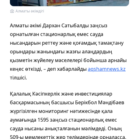
Алматы әкімдігі
Алматы әкімі Дархан Сатыбалды заңсыз
орнатылған стационарлық емес сауда
нысандарын реттеу және қоғамдық тамақтану
орындары жанындағы жазғы алаңдардың
қызметін жүйелеу мәселелері бойынша арнайы
кеңес өткізді, – деп хабарлайды
aqshamnews.kz
тілшісі.
Қалалық Кәсіпкерлік және инвестициялар
басқармасының басшысы Берікбол Мәндібаев
жүргізілген мониторинг нәтижесінде қала
аумағында 1595 заңсыз стационарлық емес
сауда нысаны анықталғанын мәлімдеді. Оның
509-ы мемлекеттік жер телімдерінде орналасса,