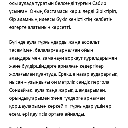
осы аулада тұратын белсенді тұрғын Сабир
ұсынған. Оның бастамасы көршілерді біріктіріп,
бір адамның идеясы бүкіл кеңістіктің келбетін
өзгерте алатынын көрсетті.
Бүгінде аула тұрғындарды жаңа асфальт
төсемімен, балаларға арналған ойын
алаңдарымен, заманауи воркаут құралдарымен
және бүлдіршіндерге арналған кедергілер
жолағымен қуантуда. Ерекше назар аударарлық
нысан – ұзындығы он метрлік сәндік пергола.
Сондай-ақ, аула жаңа жарық шамдарымен,
орындықтарымен және гүлдерге арналған
қоршауларымен көркейіп, тұрғындар үшін әрі
әсем, әрі қауіпсіз ортаға айналды.