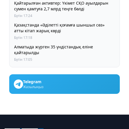
Қайтарылған активтер: Үкімет СҚО ауылдарын
сумен қамтуға 2,7 млрд теңге бөлді
Бүгін 17:24
Қазақстанда «Әділетті қоғамға шыншыл сөз»
атты кітап жарық көрді
Бүгін 17:18
Алматыда жүрген 35 үндістандық еліне
қайтарылды
Бүгін 17:05
Telegram
Жазылыңыз