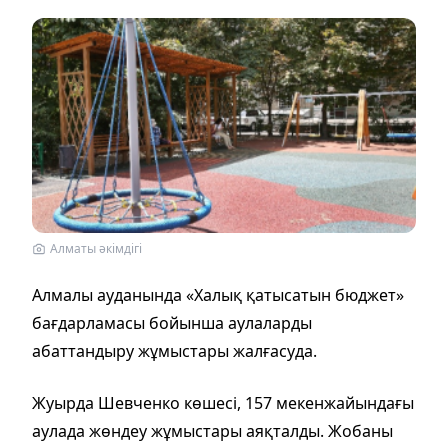
Алматы әкімдігі
Алмалы ауданында «Халық қатысатын бюджет»
бағдарламасы бойынша аулаларды
абаттандыру жұмыстары жалғасуда.
Жуырда Шевченко көшесі, 157 мекенжайындағы
аулада жөндеу жұмыстары аяқталды. Жобаны