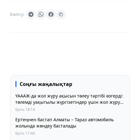
Бөлісу:
Соңғы жаңалықтар
ҮАААЖ-да жол жүру ақысын төлеу тәртібі өзгерді:
төлемді уақытылы жүргізетіндер үшін жол жүру
құны бұрынғы деңгейде сақталады
Бүгін 18:14
Ертеңнен бастап Алматы – Тараз автомобиль
жолында жөндеу басталады
Бүгін 17:40