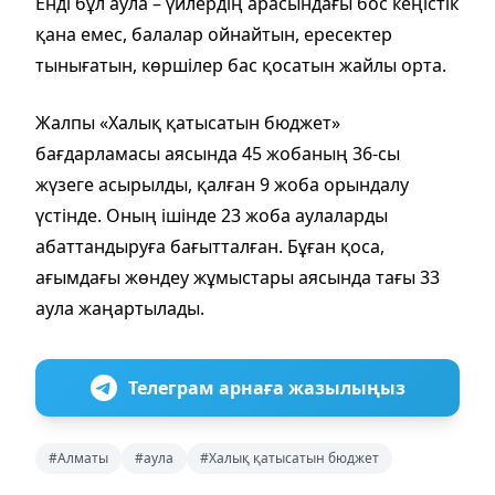
Енді бұл аула – үйлердің арасындағы бос кеңістік
қана емес, балалар ойнайтын, ересектер
тынығатын, көршілер бас қосатын жайлы орта.
Жалпы «Халық қатысатын бюджет»
бағдарламасы аясында 45 жобаның 36-сы
жүзеге асырылды, қалған 9 жоба орындалу
үстінде. Оның ішінде 23 жоба аулаларды
абаттандыруға бағытталған. Бұған қоса,
ағымдағы жөндеу жұмыстары аясында тағы 33
аула жаңартылады.
Телеграм арнаға жазылыңыз
#Алматы
#аула
#Халық қатысатын бюджет