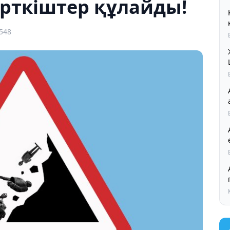
ерткіштер құлайды!
,548
Ал