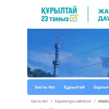
Басты бет
Құрылтай
Барлы
Басты бет
/
Карикатура сөйлесін!
/
Абайл