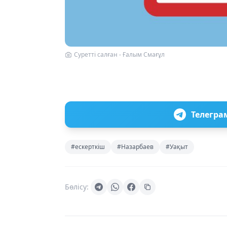
Суретті салған - Ғалым Смағұл
Телегра
#ескерткіш
#Назарбаев
#Уақыт
Бөлісу: