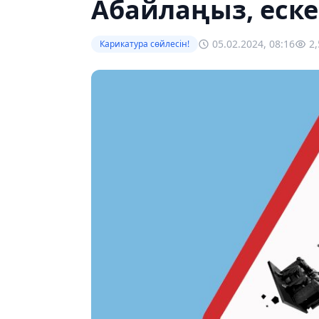
Абайлаңыз, еск
05.02.2024, 08:16
2
Карикатура сөйлесін!