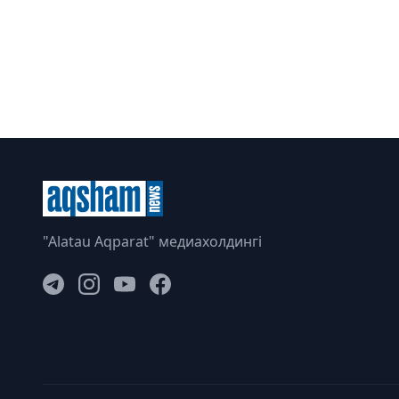
"Alatau Aqparat" медиахолдингі