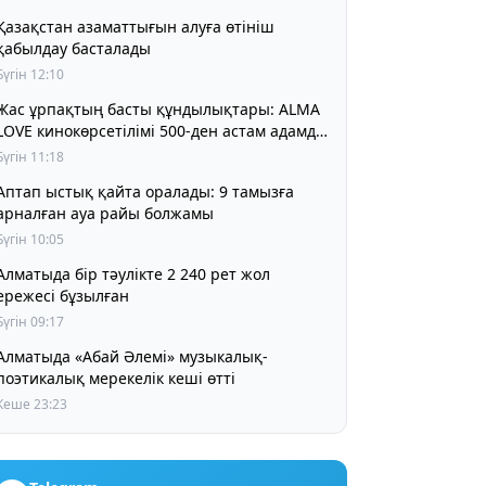
Қазақстан азаматтығын алуға өтініш
қабылдау басталады
Бүгін 12:10
Жас ұрпақтың басты құндылықтары: ALMA
LOVE кинокөрсетілімі 500-ден астам адамды
біріктірді
Бүгін 11:18
Аптап ыстық қайта оралады: 9 тамызға
арналған ауа райы болжамы
Бүгін 10:05
матыда бір тәулікте 2 240 рет жол
ережесі бұзылған
Бүгін 09:17
Алматыда «Абай Әлемі» музыкалық-
поэтикалық мерекелік кеші өтті
Кеше 23:23