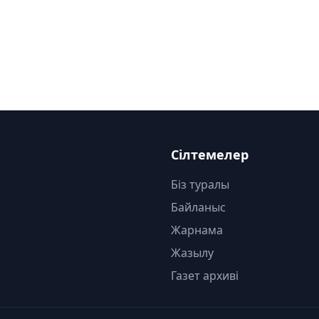
Сілтемелер
Біз туралы
Байланыс
Жарнама
Жазылу
Газет архиві