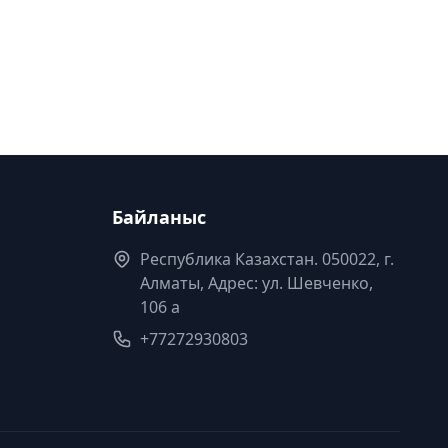
Байланыс
Республика Казахстан. 050022, г.
Алматы, Адрес: ул. Шевченко,
106 а
+77272930803