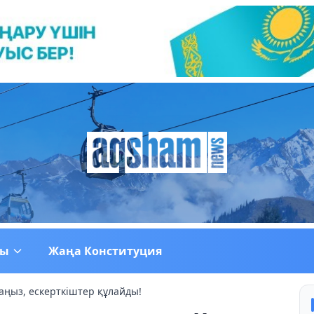
ғы
Жаңа Конституция
аңыз, ескерткіштер құлайды!