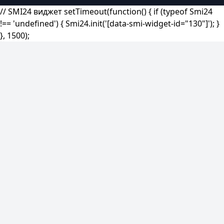
// SMI24 виджет setTimeout(function() { if (typeof Smi24
!== 'undefined') { Smi24.init('[data-smi-widget-id="130"]'); }
}, 1500);