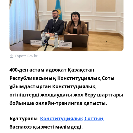
Сурет: Gov.kz
400-ден астам адвокат Қазақстан
Республикасының Конституциялық Соты
ұйымдастырған Конституциялық
өтініштерді жолдаудағы жол беру шарттары
бойынша онлайн-тренингке қатысты.
Бұл туралы
Конституциялық Соттың
баспасөз қызметі мәлімдеді.