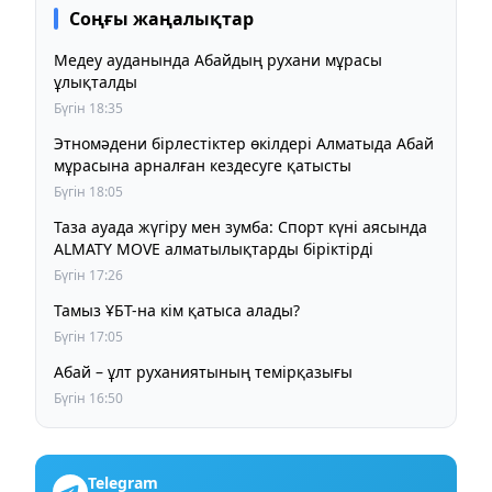
Соңғы жаңалықтар
Медеу ауданында Абайдың рухани мұрасы
ұлықталды
Бүгін 18:35
Этномәдени бірлестіктер өкілдері Алматыда Абай
мұрасына арналған кездесуге қатысты
Бүгін 18:05
Таза ауада жүгіру мен зумба: Спорт күні аясында
ALMATY MOVE алматылықтарды біріктірді
Бүгін 17:26
Тамыз ҰБТ-на кім қатыса алады?
Бүгін 17:05
Абай – ұлт руханиятының темірқазығы
Бүгін 16:50
Telegram