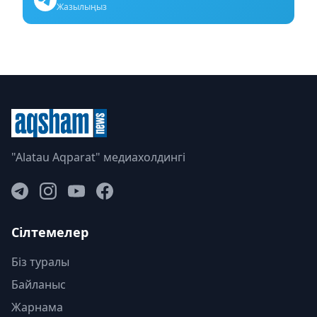
Жазылыңыз
"Alatau Aqparat" медиахолдингі
Сілтемелер
Біз туралы
Байланыс
Жарнама