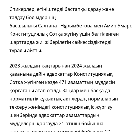
Спикерлер, өтініштерді бастапқы қарау және
талдау бөлімдерінің
басшылығы Салтанат Нұрымбетова мен Амир Умаро
Конституциялық Сотқа жүгіну үшін белгіленген
шарттарда жиі жіберілетін сәйкессіздіктерді
туралы айтты.
2023 жылдың қаңтарынан 2024 жылдың
қазанына дейін адвокаттар Конституциялық
Сотқа жүгінген кезде 471 азаматтың мүддесін
қорғағаны атап өтілді. Заңдар мен басқа да
нормативтік құқықтық актілердің нормаларын
тексеру жөніндегі конституциялық іс жүргізу
шеңберінде адвокаттар азаматтардың
мүдделерін қорғауда 21 өтініш бойынша
қатысып, олардың нәтижелері бойынша 17