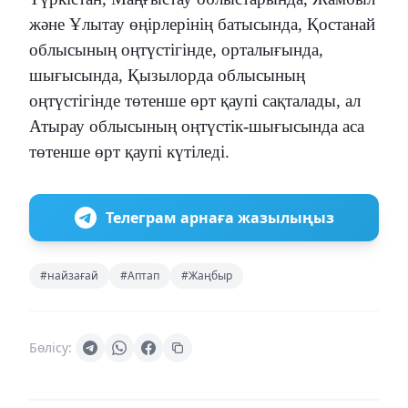
және Ұлытау өңірлерінің батысында, Қостанай
облысының оңтүстігінде, орталығында,
шығысында, Қызылорда облысының
оңтүстігінде төтенше өрт қаупі сақталады, ал
Атырау облысының оңтүстік-шығысында аса
төтенше өрт қаупі күтіледі.
Телеграм арнаға жазылыңыз
#найзағай
#Аптап
#Жаңбыр
Бөлісу: