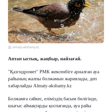
almaty-akshamy.kz
Аптап ыстық, жаңбыр, найзағай.
"Қазгидромет" РМК жексенбіге арналған ауа
райының жалпы болжамын жариялады, деп
хабарлайды Almaty-akshamy.kz
Болжамға сәйкес, еліміздің басым бөлігінде,
шығыс аймақтарды қоспағанда, ауа райы