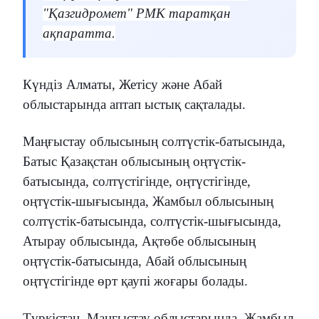
"Қазгидромет" РМК таратқан
ақпаратта.
Күндіз Алматы, Жетісу және Абай
облыстарында аптап ыстық сақталады.
Маңғыстау облысының солтүстік-батысында,
Батыс Қазақстан облысының оңтүстік-
батысында, солтүстігінде, оңтүстігінде,
оңтүстік-шығысында, Жамбыл облысының
солтүстік-батысында, солтүстік-шығысында,
Атырау облысында, Ақтөбе облысының
оңтүстік-батысында, Абай облысының
оңтүстігінде өрт қаупі жоғары болады.
Түркістан, Маңғыстау облыстарында, Жамбыл