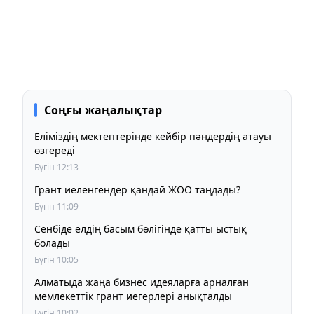
Соңғы жаңалықтар
Еліміздің мектептерінде кейбір пәндердің атауы
өзгереді
Бүгін 12:13
Грант иеленгендер қандай ЖОО таңдады?
Бүгін 11:09
Сенбіде елдің басым бөлігінде қатты ыстық
болады
Бүгін 10:05
Алматыда жаңа бизнес идеяларға арналған
мемлекеттік грант иегерлері анықталды
Бүгін 10:02