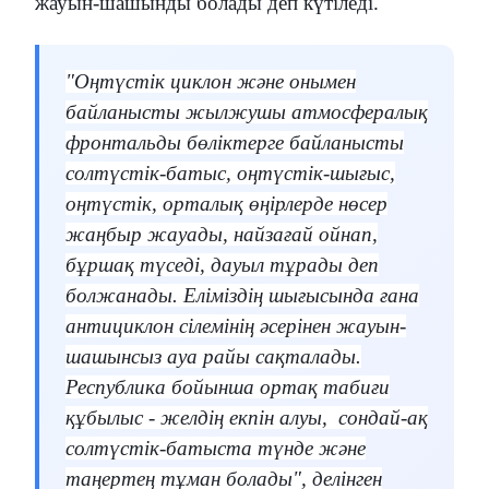
жауын-шашынды болады деп күтіледі.
"Оңтүстік циклон және онымен
байланысты жылжушы атмосфералық
фронтальды бөліктерге байланысты
солтүстік-батыс, оңтүстік-шығыс,
оңтүстік, орталық өңірлерде нөсер
жаңбыр жауады, найзағай ойнап,
бұршақ түседі, дауыл тұрады деп
болжанады. Еліміздің шығысында ғана
антициклон сілемінің әсерінен жауын-
шашынсыз ауа райы сақталады.
Республика бойынша ортақ табиғи
құбылыс - желдің екпін алуы,
сондай-ақ
солтүстік-батыста түнде және
таңертең тұман болады", делінген