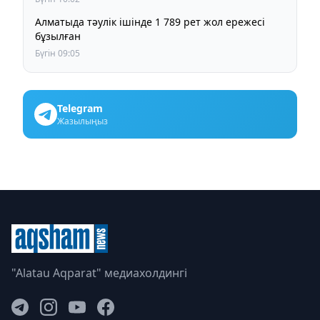
Алматыда тәулік ішінде 1 789 рет жол ережесі
бұзылған
Бүгін 09:05
Telegram
Жазылыңыз
"Alatau Aqparat" медиахолдингі