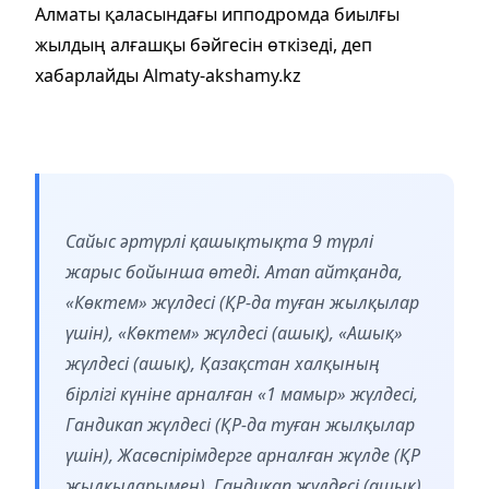
Алматы қаласындағы ипподромда биылғы
жылдың алғашқы бәйгесін өткізеді, деп
хабарлайды Almaty-akshamy.kz
Сайыс әртүрлі қашықтықта 9 түрлі
жарыс бойынша өтеді. Атап айтқанда,
«Көктем» жүлдесі (ҚР-да туған жылқылар
үшін), «Көктем» жүлдесі (ашық), «Ашық»
жүлдесі (ашық), Қазақстан халқының
бірлігі күніне арналған «1 мамыр» жүлдесі,
Гандикап жүлдесі (ҚР-да туған жылқылар
үшін), Жасөспірімдерге арналған жүлде (ҚР
жылқыларымен), Гандикап жүлдесі (ашық),