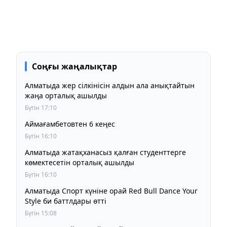
Соңғы жаңалықтар
Алматыда жер сілкінісін алдын ала анықтайтын
жаңа орталық ашылды
Бүгін 17:10
Аймағамбетовтен 6 кеңес
Бүгін 16:10
Алматыда жатақханасыз қалған студенттерге
көмектесетін орталық ашылды
Бүгін 16:10
Алматыда Спорт күніне орай Red Bull Dance Your
Style би баттлдары өтті
Бүгін 15:08