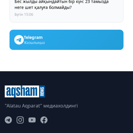
Бес жылды айқындайтын бір күн: 23 тамызда
неге шет қалуға болмайды?
Бүгін 15:06
Telegram
Жазылыңыз
"Alatau Aqparat" медиахолдингі