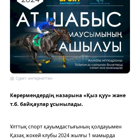
Сурет: интернеттен
Көрермендердің назарына «Қыз қуу» және
т.б. байқаулар ұсынылады.
Ұлттық спорт қауымдастығының қолдауымен
Қазақ жокей клубы 2024 жылғы 1 мамырда