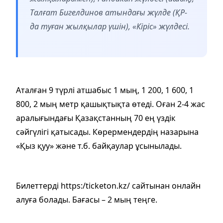
Талғат Бигелдинов атындағы жүлде (ҚР-
да туған жылқылар үшін), «Кіріс» жүлдесі.
Аталған 9 түрлі атшабыс 1 мың, 1 200, 1 600, 1
800, 2 мың метр қашықтықта өтеді. Оған 2-4 жас
аралығындағы Қазақстанның 70 ең үздік
сәйгүлігі қатысады. Көрермендердің назарына
«Қыз қуу» және т.б. байқаулар ұсынылады.
Билеттерді https:/ticketon.kz/ сайтынан онлайн
алуға болады. Бағасы – 2 мың теңге.