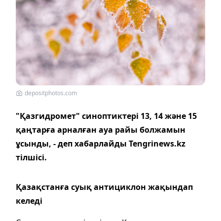
depositphotos.com
"Қазгидромет" синоптиктері 13, 14 және 15
қаңтарға арналған ауа райы болжамын
ұсынды, - деп хабарлайды Tengrinews.kz
тілшісі.
Қазақстанға суық антициклон жақындап
келеді