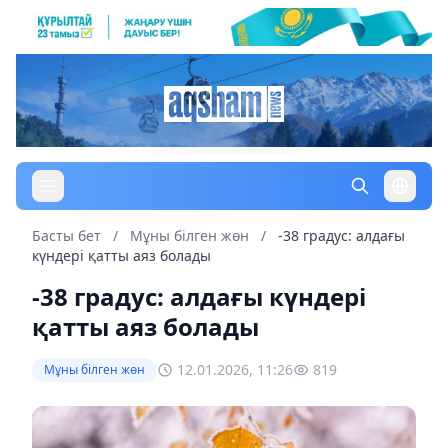
Басты бет
/
Мұны білген жөн
/
-38 градус: алдағы
күндері қатты аяз болады
-38 градус: алдағы күндері
қатты аяз болады
12.01.2026, 11:26
819
Мұны білген жөн