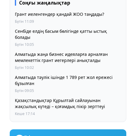
Соңғы жаңалықтар
Грант иеленгендер қандай ЖОО таңдады?
Бүгін 11:09
Сенбіде елдің басым бөлігінде қатты ыстық
болады
Бүгін 10:05
Алматыда жаңа бизнес идеяларға арналған
мемлекеттік грант иегерлері анықталды
Бүгін 10:02
Алматыда тәулік ішінде 1 789 рет жол ережесі
бұзылған
Бүгін 09:05
Қазақстандықтар Құрылтай сайлауынан
жақсылық күтеді – қоғамдық пікір зерттеуі
Кеше 17:14