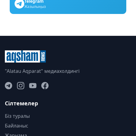
Telegram
Жазылыңыз
"Alatau Aqparat" медиахолдингі
Сілтемелер
Біз туралы
Байланыс
Жарнама