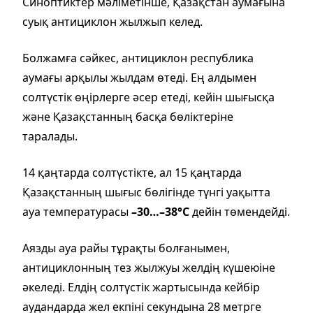
Синоптиктер мәліметінше, Қазақстан аумағына
суық антициклон жылжып келед.
Болжамға сәйкес, антициклон республика
аумағы арқылы жылдам өтеді. Ең алдымен
солтүстік өңірлерге әсер етеді, кейін шығысқа
және Қазақстанның басқа бөліктеріне
таралады.
14 қаңтарда солтүстікте, ал 15 қаңтарда
Қазақстанның шығыс бөлігінде түнгі уақытта
ауа температурасы
–30…–38°C
дейін төмендейді.
Аязды ауа райы тұрақты болғанымен,
антициклонның тез жылжуы желдің күшеюіне
әкеледі. Елдің солтүстік жартысында кейбір
аудандарда жел екпіні секундына 28 метрге