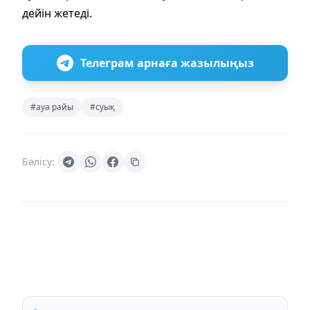
дейін жетеді.
Телеграм арнаға жазылыңыз
#ауа райы
#суық
Бөлісу: