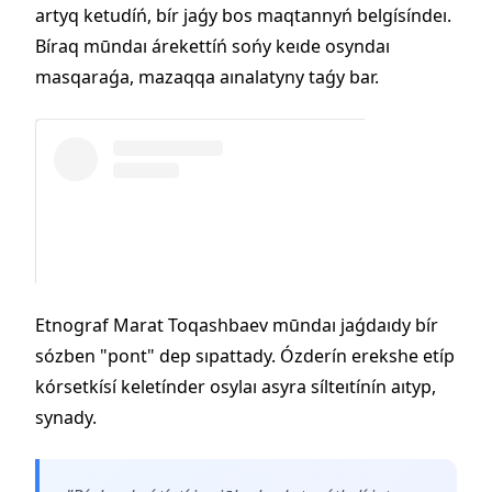
artyq ketudíń, bír jaǵy bos maqtannyń belgísíndeı.
Bíraq mūndaı árekettíń sońy keıde osyndaı
masqaraǵa, mazaqqa aınalatyny taǵy bar.
Etnograf Marat Toqashbaev mūndaı jaǵdaıdy bír
sózben "pont" dep sıpattady. Ózderín erekshe etíp
kórsetkísí keletínder osylaı asyra sílteıtínín aıtyp,
synady.