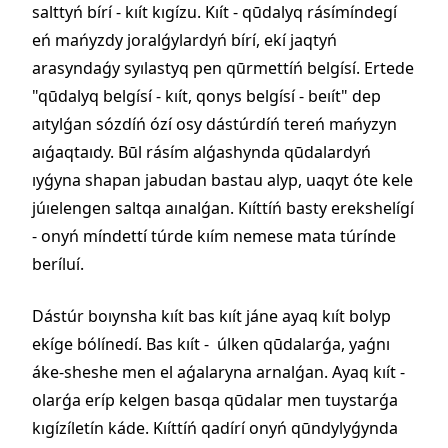
salttyń bírí - kıít kıgízu. Kıít - qūdalyq rásímíndegí
eń mańyzdy joralǵylardyń bírí, ekí jaqtyń
arasyndaǵy syılastyq pen qūrmettíń belgísí. Ertede
"qūdalyq belgísí - kıít, qonys belgísí - beıít" dep
aıtylǵan sózdíń ózí osy dástúrdíń tereń mańyzyn
aıǵaqtaıdy. Būl rásím alǵashynda qūdalardyń
ıyǵyna shapan jabudan bastau alyp, uaqyt óte kele
júıelengen saltqa aınalǵan. Kıíttíń basty erekshelígí
- onyń míndettí túrde kıím nemese mata túrínde
beríluí.
Dástúr boıynsha kıít bas kıít jáne ayaq kıít bolyp
ekíge bólínedí. Bas kıít - úlken qūdalarǵa, yaǵnı
áke-sheshe men el aǵalaryna arnalǵan. Ayaq kıít -
olarǵa eríp kelgen basqa qūdalar men tuystarǵa
kıgízíletín káde. Kıíttíń qadírí onyń qūndylyǵynda