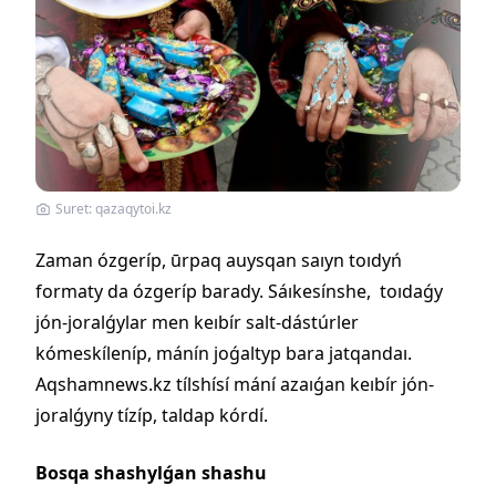
Suret: qazaqytoi.kz
Zaman ózgeríp, ūrpaq auysqan saıyn toıdyń
formaty da ózgeríp barady. Sáıkesínshe, toıdaǵy
jón-joralǵylar men keıbír salt-dástúrler
kómeskíleníp, mánín joǵaltyp bara jatqandaı.
Aqshamnews.kz tílshísí mání azaıǵan keıbír jón-
joralǵyny tízíp, taldap kórdí.
Bosqa shashylǵan shashu