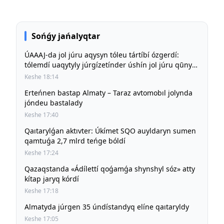
Sońǵy jańalyqtar
ÚAAAJ-da jol júru aqysyn tóleu tártíbí ózgerdí:
tólemdí uaqytyly júrgízetínder úshín jol júru qūny
būrynǵy deńgeıde saqtalady
Keshe 18:14
Erteńnen bastap Almaty – Taraz avtomobıl jolynda
jóndeu bastalady
Keshe 17:40
Qaıtarylǵan aktıvter: Úkímet SQO auyldaryn sumen
qamtuǵa 2,7 mlrd teńge bóldí
Keshe 17:24
Qazaqstanda «Ádílettí qoǵamǵa shynshyl sóz» atty
kítap jaryq kórdí
Keshe 17:18
Almatyda júrgen 35 úndístandyq elíne qaıtaryldy
Keshe 17:05