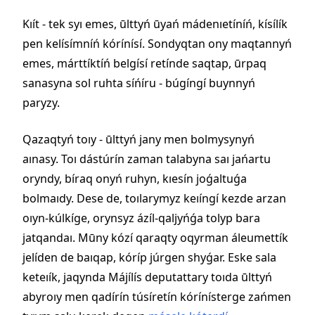
Kıít - tek syı emes, ūlttyń ūyań mádenıetíníń, kísílík
pen kelísímníń kórínísí. Sondyqtan ony maqtannyń
emes, márttíktíń belgísí retínde saqtap, ūrpaq
sanasyna sol ruhta síńíru - búgíngí buynnyń
paryzy.
Qazaqtyń toıy - ūlttyń jany men bolmysynyń
aınasy. Toı dástúrín zaman talabyna saı jańartu
oryndy, bíraq onyń ruhyn, kıesín joǵaltuǵa
bolmaıdy. Dese de, toılarymyz keıíngí kezde arzan
oıyn-kúlkíge, orynsyz ázíl-qaljyńǵa tolyp bara
jatqandaı. Mūny kózí qaraqty oqyrman áleumettík
jelíden de baıqap, kóríp júrgen shyǵar. Eske sala
keteıík, jaqynda Májílís deputattary toıda ūlttyń
abyroıy men qadírín túsíretín kórínísterge zańmen