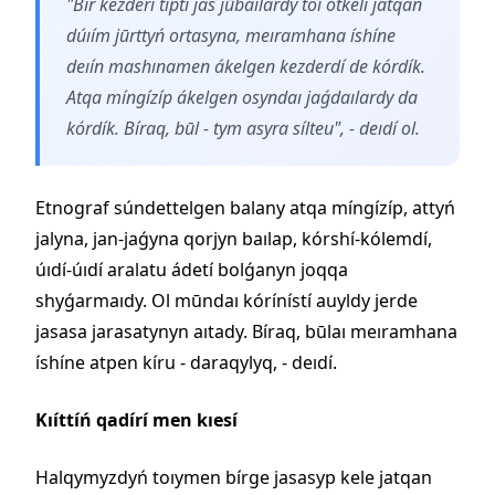
"Bír kezderí típtí jas jūbaılardy toı ótkelí jatqan
dúıím jūrttyń ortasyna, meıramhana íshíne
deıín mashınamen ákelgen kezderdí de kórdík.
Atqa míngízíp ákelgen osyndaı jaǵdaılardy da
kórdík. Bíraq, būl - tym asyra sílteu", - deıdí ol.
Etnograf súndettelgen balany atqa míngízíp, attyń
jalyna, jan-jaǵyna qorjyn baılap, kórshí-kólemdí,
úıdí-úıdí aralatu ádetí bolǵanyn joqqa
shyǵarmaıdy. Ol mūndaı kórínístí auyldy jerde
jasasa jarasatynyn aıtady. Bíraq, būlaı meıramhana
íshíne atpen kíru - daraqylyq, - deıdí.
Kıíttíń qadírí men kıesí
Halqymyzdyń toıymen bírge jasasyp kele jatqan