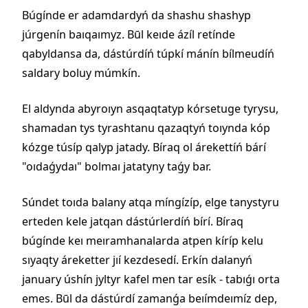
Búgínde er adamdardyń da shashu shashyp
júrgenín baıqaımyz. Būl keıde ázíl retínde
qabyldansa da, dástúrdíń túpkí mánín bílmeudíń
saldary boluy múmkín.
El aldynda abyroıyn asqaqtatyp kórsetuge tyrysu,
shamadan tys tyrashtanu qazaqtyń toıynda kóp
kózge túsíp qalyp jatady. Bíraq ol árekettíń bárí
"oıdaǵydaı" bolmaı jatatyny taǵy bar.
Súndet toıda balany atqa míngízíp, elge tanystyru
erteden kele jatqan dástúrlerdíń bírí. Bíraq
búgínde keı meıramhanalarda atpen kíríp kelu
sıyaqty áreketter jıí kezdesedí. Erkín dalanyń
january úshín jyltyr kafel men tar esík - tabıǵı orta
emes. Būl da dástúrdí zamanǵa beıímdeımíz dep,