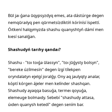
Būl jaı ǵana ūqypsyzdyq emes, ata dástúrge degen
nemqūraılyq pen qūrmetsízdíktíń kórínísí íspettí.
Óıtkení halqymyzda shashu quanyshtyń dámí men
kıesí sanalǵan.
Shashudyń tarıhy qandaı?
Shashu - "toı toıǵa ūlassyn", "toı jūǵysty bolsyn",
"bereke úzílmesín" degen ízgí tílekpen
oryndalatyn ejelgí joralǵy. Ony aq jaulyqty analar,
kóptí kórgen ájeler men kelínder shashqan.
Shashudy ayaqqa basuǵa, termeı qoyuǵa,
elemeuge bolmaıdy. Sebebí "shashudy attasa,
úıden quanysh ketedí" degen sením bar.