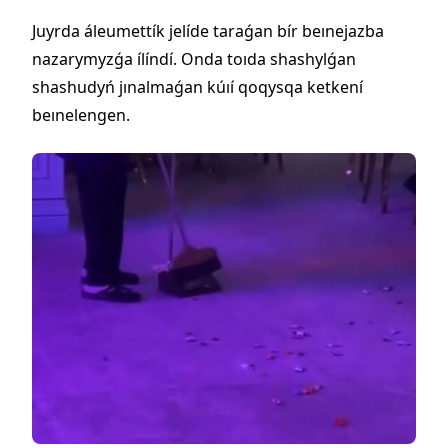
Juyrda áleumettík jelíde taraǵan bír beınejazba
nazarymyzǵa ílíndí. Onda toıda shashylǵan
shashudyń jınalmaǵan kúıí qoqysqa ketkení
beınelengen.