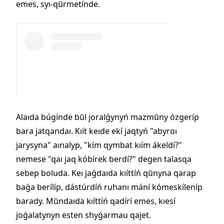
emes, syı-qūrmetínde.
Alaıda búgínde būl joralǵynyń mazmūny ózgeríp
bara jatqandaı. Kıít keıde ekí jaqtyń "abyroı
jarysyna" aınalyp, "kím qymbat kıím ákeldí?"
nemese "qaı jaq kóbírek berdí?" degen talasqa
sebep boluda. Keı jaǵdaıda kıíttíń qūnyna qarap
baǵa berílíp, dástúrdíń ruhanı mání kómeskíleníp
barady. Mūndaıda kıíttíń qadírí emes, kıesí
joǵalatynyn esten shyǵarmau qajet.