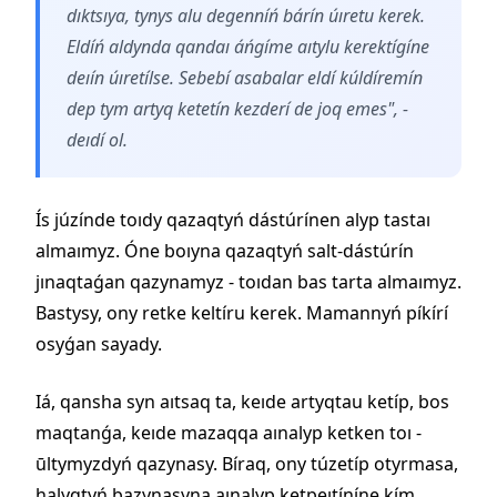
dıktsıya, tynys alu degenníń bárín úıretu kerek.
Eldíń aldynda qandaı áńgíme aıtylu kerektígíne
deıín úıretílse. Sebebí asabalar eldí kúldíremín
dep tym artyq ketetín kezderí de joq emes", -
deıdí ol.
Ís júzínde toıdy qazaqtyń dástúrínen alyp tastaı
almaımyz. Óne boıyna qazaqtyń salt-dástúrín
jınaqtaǵan qazynamyz - toıdan bas tarta almaımyz.
Bastysy, ony retke keltíru kerek. Mamannyń píkírí
osyǵan sayady.
Iá, qansha syn aıtsaq ta, keıde artyqtau ketíp, bos
maqtanǵa, keıde mazaqqa aınalyp ketken toı -
ūltymyzdyń qazynasy. Bíraq, ony túzetíp otyrmasa,
halyqtyń bazynasyna aınalyp ketpeıtíníne kím