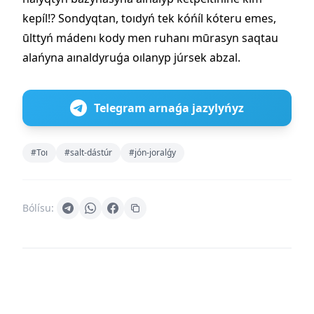
kepíl!? Sondyqtan, toıdyń tek kóńíl kóteru emes,
ūlttyń mádenı kody men ruhanı mūrasyn saqtau
alańyna aınaldyruǵa oılanyp júrsek abzal.
Telegram arnaǵa jazylyńyz
#Toı
#salt-dástúr
#jón-joralǵy
Bólísu: