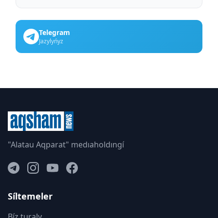
Telegram
Jazylyńyz
"Alatau Aqparat" medıaholdıngí
Síltemeler
Bíz turaly