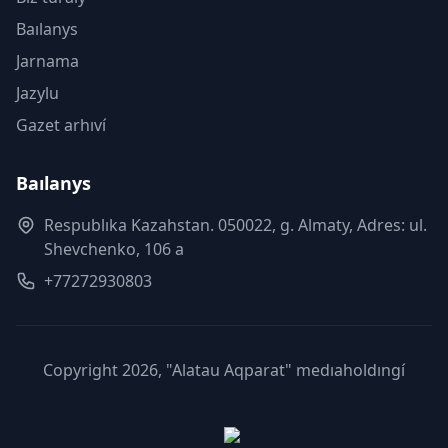
Baılanys
Jarnama
Jazylu
Gazet arhıví
Baılanys
Respublıka Kazahstan. 050022, g. Almaty, Adres: ul.
Shevchenko, 106 a
+77272930803
Copyright 2026, "Alatau Aqparat" medıaholdıngí