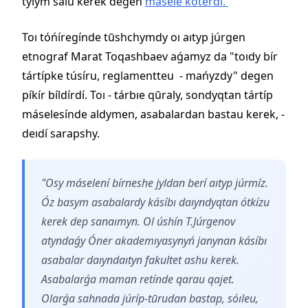
tyıym salu kerek degen
másele kóterdí.
Toı tóńíregínde tūshchymdy oı aıtyp júrgen
etnograf Marat Toqashbaev aǵamyz da "toıdy bír
tártípke túsíru, reglamentteu - mańyzdy" degen
píkír bíldírdí. Toı - tárbıe qūraly, sondyqtan tártíp
máselesínde aldymen, asabalardan bastau kerek, -
deıdí sarapshy.
"Osy máselení bírneshe jyldan berí aıtyp júrmíz.
Óz basym asabalardy kásíbı daıyndyqtan ótkízu
kerek dep sanaımyn. Ol úshín T.Júrgenov
atyndaǵy Óner akademıyasynyń janynan kásíbı
asabalar daıyndaıtyn fakultet ashu kerek.
Asabalarǵa maman retínde qarau qajet.
Olarǵa sahnada júríp-tūrudan bastap, sóıleu,