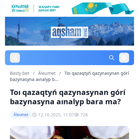
Basty bet
/
Áleumet
/
Toı qazaqtyń qazynasynan górí
bazynasyna aınalyp b...
Toı qazaqtyń qazynasynan górí
bazynasyna aınalyp bara ma?
12.10.2025, 11:07
728
Áleumet