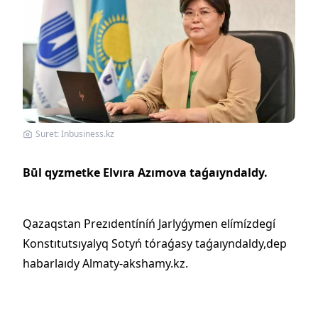
Suret: Inbusiness.kz
Būl qyzmetke Elvıra Azımova taǵaıyndaldy.
Qazaqstan Prezıdentíníń Jarlyǵymen elímízdegí
Konstıtutsıyalyq Sotyń tóraǵasy taǵaıyndaldy,dep
habarlaıdy Almaty-akshamy.kz.