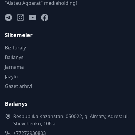
"Alatau Aqparat" medıaholdıngí
Síltemeler
Bíz turaly
Baılanys
Jarnama
Jazylu
Gazet arhıví
Baılanys
Respublıka Kazahstan. 050022, g. Almaty, Adres: ul.
Shevchenko, 106 a
+77272930803