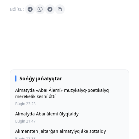
Bólísu:
Sońǵy jańalyqtar
Almatyda «Abaı Álemí» muzykalyq-poetıkalyq
merekelík keshí óttí
Búgín 23:23
Almatyda Abaı álemí ūlyqtaldy
Búgín 21:47
Alımentten jaltarǵan almatylyq áke sottaldy
Búgín 17:33