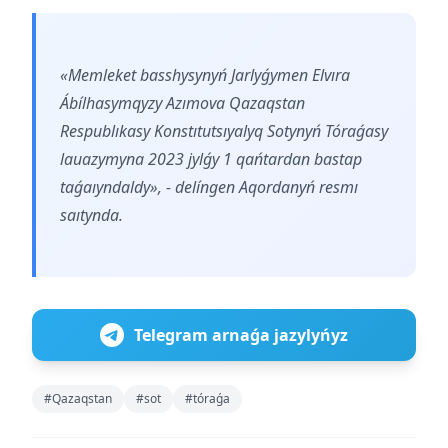
«Memleket basshysynyń Jarlyǵymen Elvıra
Ábílhasymqyzy Azımova Qazaqstan
Respublıkasy Konstıtutsıyalyq Sotynyń Tóraǵasy
lauazymyna 2023 jylǵy 1 qańtardan bastap
taǵaıyndaldy», - delíngen Aqordanyń resmı
saıtynda.
Telegram arnaǵa jazylyńyz
#Qazaqstan
#sot
#tóraǵa