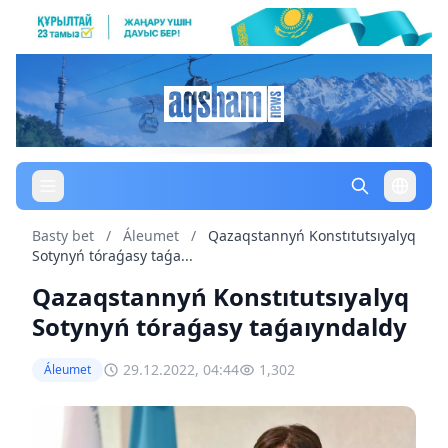
Basty bet
/
Áleumet
/
Qazaqstannyń Konstıtutsıyalyq
Sotynyń tóraǵasy taǵa...
Qazaqstannyń Konstıtutsıyalyq
Sotynyń tóraǵasy taǵaıyndaldy
29.12.2022, 04:44
1,302
Áleumet