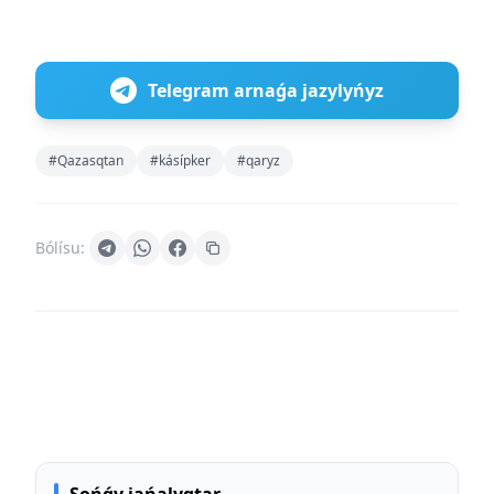
Telegram arnaǵa jazylyńyz
#Qazasqtan
#kásípker
#qaryz
Bólísu: