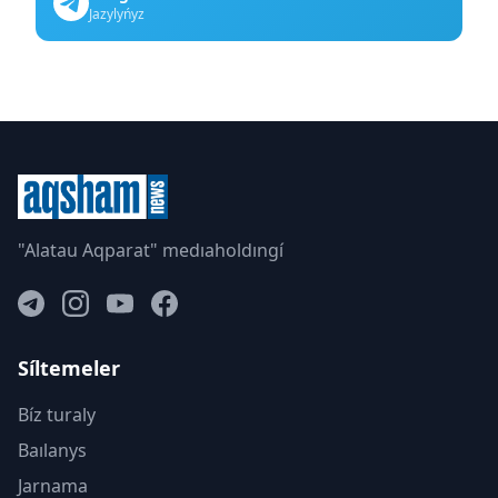
Jazylyńyz
"Alatau Aqparat" medıaholdıngí
Síltemeler
Bíz turaly
Baılanys
Jarnama