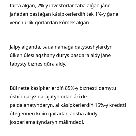
tarta alǵan, 2%-y ınvestorlar taba alǵan jáne
jańadan bastaǵan kásípkerlerdíń tek 1%-y ǵana
venchurlík qorlardan kómek alǵan.
Jalpy alǵanda, saualnamaǵa qatysushylardyń
úlken úlesí aqshany dūrys basqara aldy jáne
tabysty bıznes qūra aldy.
Būl rette kásípkerlerdíń 85%-y bıznestí damytu
úshín qaryz qarajatyn odan árí de
paıdalanatyndaryn, al kásípkerlerdíń 15%-y kredıttí
ótegennen keıín qaıtadan aqsha aludy
josparlamaıtyndaryn málímdedí.