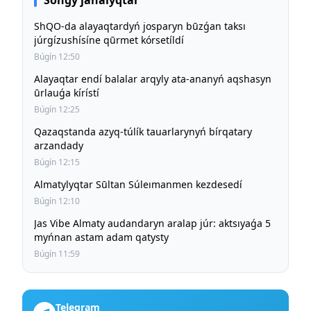
Sońǵy jańalyqtar
ShQO-da alayaqtardyń josparyn būzǵan taksı
júrgízushísíne qūrmet kórsetíldí
Búgín 12:50
Alayaqtar endí balalar arqyly ata-ananyń aqshasyn
ūrlauǵa kírístí
Búgín 12:25
Qazaqstanda azyq-túlík tauarlarynyń bírqatary
arzandady
Búgín 12:15
Almatylyqtar Sūltan Súleımanmen kezdesedí
Búgín 12:10
Jas Vibe Almaty audandaryn aralap júr: aktsıyaǵa 5
myńnan astam adam qatysty
Búgín 11:59
Telegram