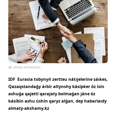
almaty-akshamy.kz
IDF Eurasia tobynyń zertteu nátıjeleríne sáıkes,
Qazaqstandaǵy árbír altynshy kásípker óz ísín
ashuǵa qajettí qarajaty bolmaǵan jáne óz
kásíbín ashu úshín qaryz alǵan, dep habarlaıdy
almaty-akshamy.kz