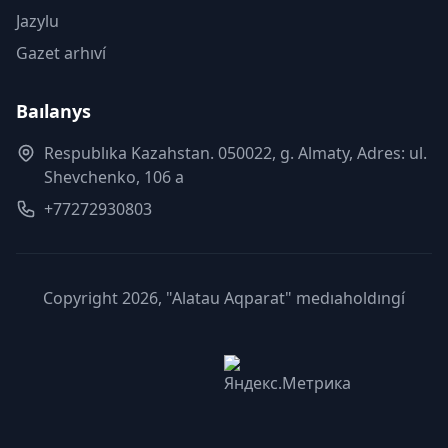
Jazylu
Gazet arhıví
Baılanys
Respublıka Kazahstan. 050022, g. Almaty, Adres: ul.
Shevchenko, 106 a
+77272930803
Copyright 2026, "Alatau Aqparat" medıaholdıngí