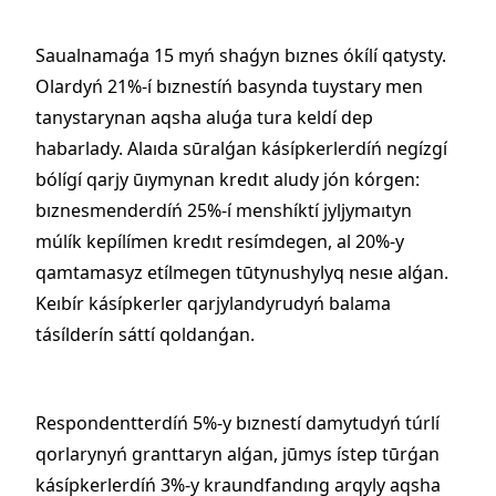
Saualnamaǵa 15 myń shaǵyn bıznes ókílí qatysty.
Olardyń 21%-í bıznestíń basynda tuystary men
tanystarynan aqsha aluǵa tura keldí dep
habarlady. Alaıda sūralǵan kásípkerlerdíń negízgí
bólígí qarjy ūıymynan kredıt aludy jón kórgen:
bıznesmenderdíń 25%-í menshíktí jyljymaıtyn
múlík kepílímen kredıt resímdegen, al 20%-y
qamtamasyz etílmegen tūtynushylyq nesıe alǵan.
Keıbír kásípkerler qarjylandyrudyń balama
tásílderín sáttí qoldanǵan.
Respondentterdíń 5%-y bıznestí damytudyń túrlí
qorlarynyń granttaryn alǵan, jūmys ístep tūrǵan
kásípkerlerdíń 3%-y kraundfandıng arqyly aqsha