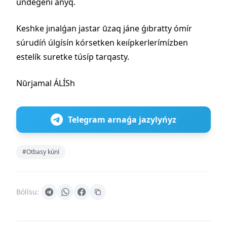
úndegení anyq.
Keshke jınalǵan jastar ūzaq jáne ǵıbratty ómír
súrudíń úlgísín kórsetken keıípkerlerímízben
estelík suretke túsíp tarqasty.
Nūrjamal ÁLÍSh
Telegram arnaǵa jazylyńyz
#Otbasy kúní
Bólísu: