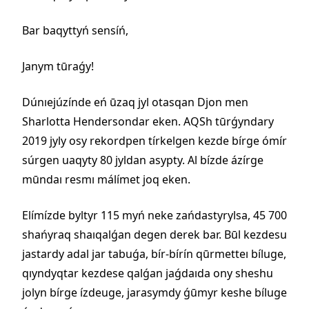
Bar baqyttyń sensíń,
Janym tūraǵy!
Dúnıejúzínde eń ūzaq jyl otasqan Djon men
Sharlotta Hendersondar eken. AQSh tūrǵyndary
2019 jyly osy rekordpen tírkelgen kezde bírge ómír
súrgen uaqyty 80 jyldan asypty. Al bízde ázírge
mūndaı resmı málímet joq eken.
Elímízde byltyr 115 myń neke zańdastyrylsa, 45 700
shańyraq shaıqalǵan degen derek bar. Būl kezdesu
jastardy adal jar tabuǵa, bír-bírín qūrmetteı bíluge,
qıyndyqtar kezdese qalǵan jaǵdaıda ony sheshu
jolyn bírge ízdeuge, jarasymdy ǵūmyr keshe bíluge