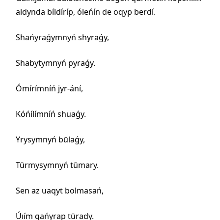
aldynda bíldíríp, óleńín de oqyp berdí.
Shańyraǵymnyń shyraǵy,
Shabytymnyń pyraǵy.
Ómírímníń jyr-ání,
Kóńílímníń shuaǵy.
Yrysymnyń būlaǵy,
Tūrmysymnyń tūmary.
Sen az uaqyt bolmasań,
Úıím qańyrap tūrady.