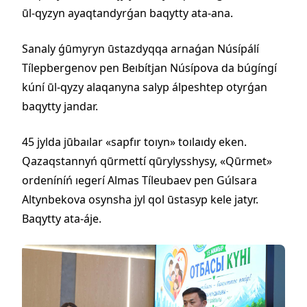
ūl-qyzyn ayaqtandyrǵan baqytty ata-ana.
Sanaly ǵūmyryn ūstazdyqqa arnaǵan Núsípálí
Tílepbergenov pen Beıbítjan Núsípova da búgíngí
kúní ūl-qyzy alaqanyna salyp álpeshtep otyrǵan
baqytty jandar.
45 jylda jūbaılar «sapfır toıyn» toılaıdy eken.
Qazaqstannyń qūrmettí qūrylysshysy, «Qūrmet»
ordeníníń ıegerí Almas Tíleubaev pen Gúlsara
Altynbekova osynsha jyl qol ūstasyp kele jatyr.
Baqytty ata-áje.