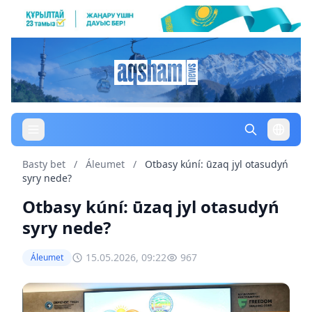
Basty bet
/
Áleumet
/
Otbasy kúní: ūzaq jyl otasudyń
syry nede?
Otbasy kúní: ūzaq jyl otasudyń
syry nede?
15.05.2026, 09:22
967
Áleumet