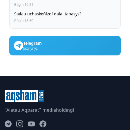
Búgín 16:21
Saılau uchaskeńízdí qalaı tabasyz?
Búgín 15:50
Telegram
Jazylyńyz
"Alatau Aqparat" medıaholdıngí