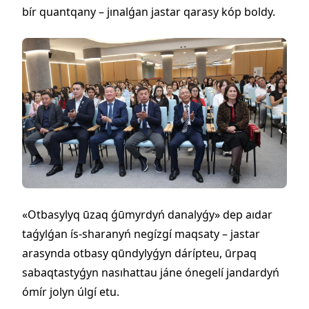
bír quantqany – jınalǵan jastar qarasy kóp boldy.
«Otbasylyq ūzaq ǵūmyrdyń danalyǵy» dep aıdar
taǵylǵan ís-sharanyń negízgí maqsaty – jastar
arasynda otbasy qūndylyǵyn dárípteu, ūrpaq
sabaqtastyǵyn nasıhattau jáne ónegelí jandardyń
ómír jolyn úlgí etu.