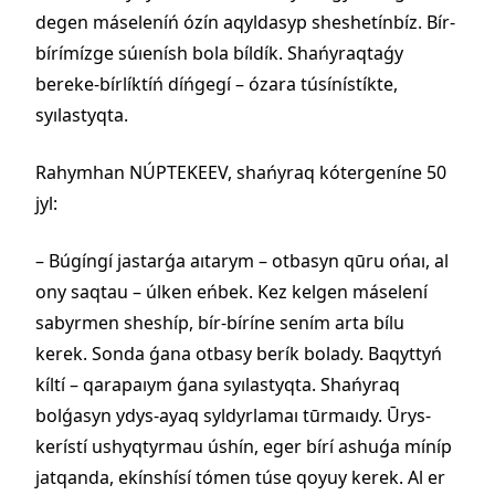
degen máseleníń ózín aqyldasyp sheshetínbíz. Bír-
bírímízge súıenísh bola bíldík. Shańyraqtaǵy
bereke-bírlíktíń díńgegí – ózara túsínístíkte,
syılastyqta.
Rahymhan NÚPTEKEEV, shańyraq kótergeníne 50
jyl:
– Búgíngí jastarǵa aıtarym – otbasyn qūru ońaı, al
ony saqtau – úlken eńbek. Kez kelgen máselení
sabyrmen sheshíp, bír-bíríne sením arta bílu
kerek. Sonda ǵana otbasy berík bolady. Baqyttyń
kíltí – qarapaıym ǵana syılastyqta. Shańyraq
bolǵasyn ydys-ayaq syldyrlamaı tūrmaıdy. Ūrys-
kerístí ushyqtyrmau úshín, eger bírí ashuǵa míníp
jatqanda, ekínshísí tómen túse qoyuy kerek. Al er