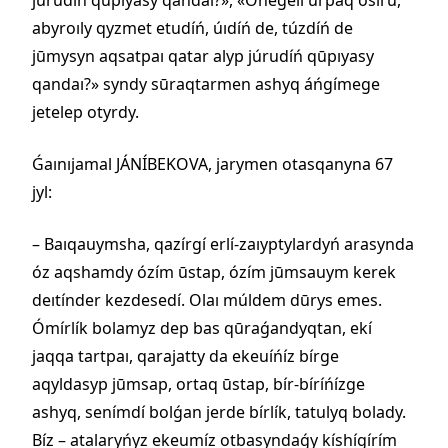
júrudíń qūpıyasy qandaı?», «Ónegelí ūrpaq ósíru,
abyroıly qyzmet etudíń, úıdíń de, túzdíń de
jūmysyn aqsatpaı qatar alyp júrudíń qūpıyasy
qandaı?» syndy sūraqtarmen ashyq áńgímege
jetelep otyrdy.
Ǵaınıjamal JÁNÍBEKOVA, jarymen otasqanyna 67
jyl:
– Baıqauymsha, qazírgí erlí-zaıyptylardyń arasynda
óz aqshamdy ózím ūstap, ózím jūmsauym kerek
deıtínder kezdesedí. Olaı múldem dūrys emes.
Ómírlík bolamyz dep bas qūraǵandyqtan, ekí
jaqqa tartpaı, qarajatty da ekeuíńíz bírge
aqyldasyp jūmsap, ortaq ūstap, bír-bíríńízge
ashyq, senímdí bolǵan jerde bírlík, tatulyq bolady.
Bíz – atalaryńyz ekeumíz otbasyndaǵy kíshígírím