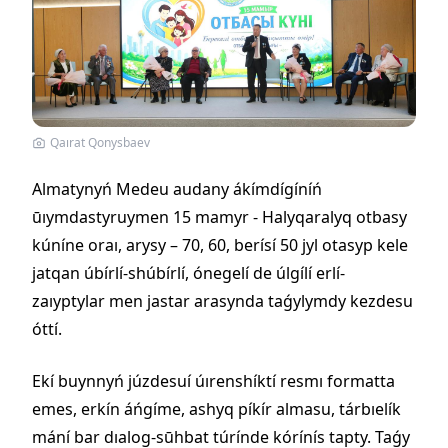
Qaırat Qonysbaev
Almatynyń Medeu audany ákímdígíníń
ūıymdastyruymen 15 mamyr - Halyqaralyq otbasy
kúníne oraı, arysy – 70, 60, berísí 50 jyl otasyp kele
jatqan úbírlí-shúbírlí, ónegelí de úlgílí erlí-
zaıyptylar men jastar arasynda taǵylymdy kezdesu
óttí.
Ekí buynnyń júzdesuí úırenshíktí resmı formatta
emes, erkín áńgíme, ashyq píkír almasu, tárbıelík
mání bar dıalog-sūhbat túrínde kórínís tapty. Taǵy