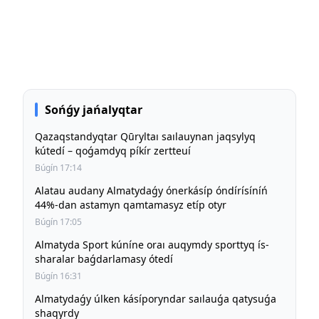
Sońǵy jańalyqtar
Qazaqstandyqtar Qūryltaı saılauynan jaqsylyq
kútedí – qoǵamdyq píkír zertteuí
Búgín 17:14
Alatau audany Almatydaǵy ónerkásíp óndírísíníń
44%-dan astamyn qamtamasyz etíp otyr
Búgín 17:05
Almatyda Sport kúníne oraı auqymdy sporttyq ís-
sharalar baǵdarlamasy ótedí
Búgín 16:31
Almatydaǵy úlken kásíporyndar saılauǵa qatysuǵa
shaqyrdy