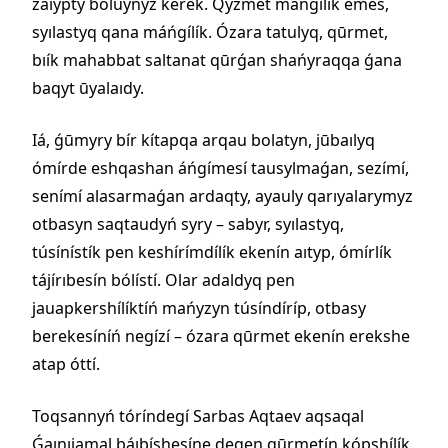
zaıypty boluyńyz kerek. Qyzmet máńgílík emes,
syılastyq qana máńgílík. Ózara tatulyq, qūrmet,
bıík mahabbat saltanat qūrǵan shańyraqqa ǵana
baqyt ūyalaıdy.
Iá, ǵūmyry bír kítapqa arqau bolatyn, jūbaılyq
ómírde eshqashan áńgímesí tausylmaǵan, sezímí,
senímí alasarmaǵan ardaqty, ayauly qarıyalarymyz
otbasyn saqtaudyń syry – sabyr, syılastyq,
túsínístík pen keshírímdílík ekenín aıtyp, ómírlík
tájírıbesín bólístí. Olar adaldyq pen
jauapkershílíktíń mańyzyn túsíndíríp, otbasy
berekesíníń negízí – ózara qūrmet ekenín erekshe
atap óttí.
Toqsannyń tóríndegí Sarbas Aqtaev aqsaqal
Ǵaınıjamal báıbíshesíne degen qūrmetín kópshílík