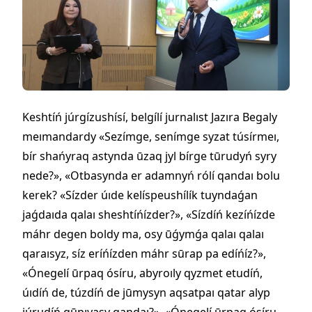
Keshtíń júrgízushísí, belgílí jurnalıst Jazıra Begaly
meımandardy «Sezímge, senímge syzat túsírmeı,
bír shańyraq astynda ūzaq jyl bírge tūrudyń syry
nede?», «Otbasynda er adamnyń rólí qandaı bolu
kerek? «Sízder úıde kelíspeushílík tuyndaǵan
jaǵdaıda qalaı sheshtíńízder?», «Sízdíń kezíńízde
máhr degen boldy ma, osy ūǵymǵa qalaı qalaı
qaraısyz, síz eríńízden máhr sūrap pa edíńíz?»,
«Ónegelí ūrpaq ósíru, abyroıly qyzmet etudíń,
úıdíń de, túzdíń de jūmysyn aqsatpaı qatar alyp