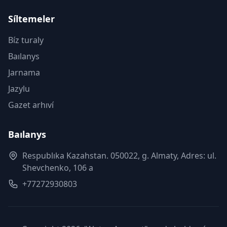
Síltemeler
Bíz turaly
Baılanys
Jarnama
Jazylu
Gazet arhıví
Baılanys
Respublıka Kazahstan. 050022, g. Almaty, Adres: ul.
Shevchenko, 106 a
+77272930803