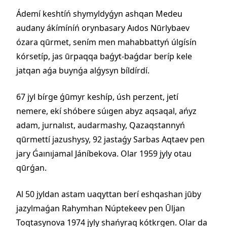
Ádemí keshtíń shymyldyǵyn ashqan Medeu
audany ákímíníń orynbasary Aıdos Nūrlybaev
ózara qūrmet, sením men mahabbattyń úlgísín
kórsetíp, jas ūrpaqqa baǵyt-baǵdar beríp kele
jatqan aǵa buynǵa alǵysyn bíldírdí.
67 jyl bírge ǵūmyr keshíp, úsh perzent, jetí
nemere, ekí shóbere súıgen abyz aqsaqal, ańyz
adam, jurnalıst, audarmashy, Qazaqstannyń
qūrmettí jazushysy, 92 jastaǵy Sarbas Aqtaev pen
jary Ǵaınıjamal Jáníbekova. Olar 1959 jyly otau
qūrǵan.
Al 50 jyldan astam uaqyttan berí eshqashan jūby
jazylmaǵan Rahymhan Núptekeev pen Ūljan
Toqtasynova 1974 jyly shańyraq kótkrgen. Olar da