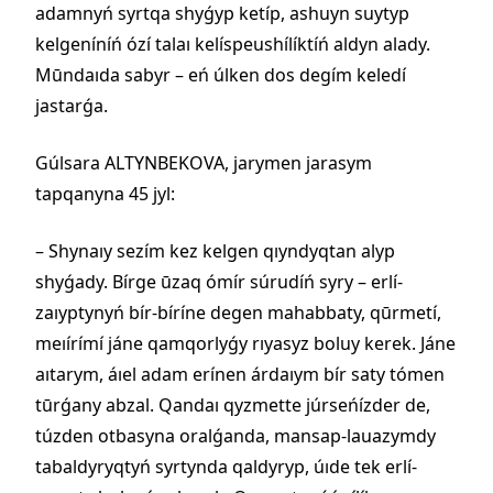
adamnyń syrtqa shyǵyp ketíp, ashuyn suytyp
kelgeníníń ózí talaı kelíspeushílíktíń aldyn alady.
Mūndaıda sabyr – eń úlken dos degím keledí
jastarǵa.
Gúlsara ALTYNBEKOVA, jarymen jarasym
tapqanyna 45 jyl:
– Shynaıy sezím kez kelgen qıyndyqtan alyp
shyǵady. Bírge ūzaq ómír súrudíń syry – erlí-
zaıyptynyń bír-bíríne degen mahabbaty, qūrmetí,
meıírímí jáne qamqorlyǵy rıyasyz boluy kerek. Jáne
aıtarym, áıel adam erínen árdaıym bír saty tómen
tūrǵany abzal. Qandaı qyzmette júrseńízder de,
túzden otbasyna oralǵanda, mansap-lauazymdy
tabaldyryqtyń syrtynda qaldyryp, úıde tek erlí-