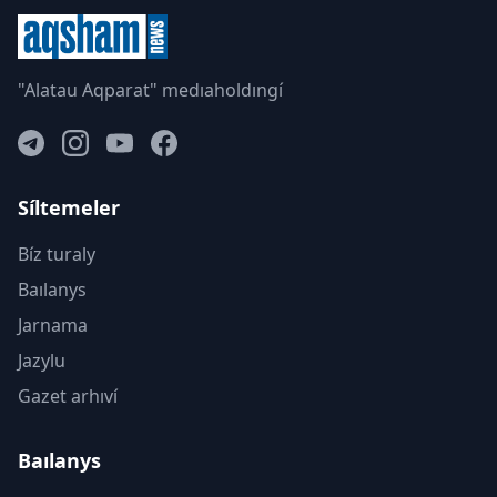
"Alatau Aqparat" medıaholdıngí
Síltemeler
Bíz turaly
Baılanys
Jarnama
Jazylu
Gazet arhıví
Baılanys