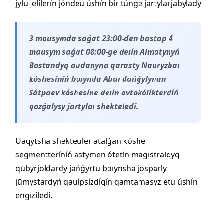
jylu jelílerín jóndeu úshín bír túnge jartylaı jabylady
3 mausymda saǵat 23:00-den bastap 4
mausym saǵat 08:00-ge deıín Almatynyń
Bostandyq audanyna qarasty Nauryzbaı
kóshesíníń boıynda Abaı dańǵylynan
Sátpaev kóshesíne deıín avtokólíkterdíń
qozǵalysy jartylaı shekteledí.
Uaqytsha shekteuler atalǵan kóshe
segmentteríníń astymen ótetín magıstraldyq
qūbyrjoldardy jańǵyrtu boıynsha josparly
jūmystardyń qauípsízdígín qamtamasyz etu úshín
engízíledí.