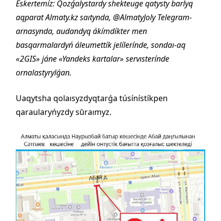
Eskertemíz: Qozǵalystardy shekteuge qatysty barlyq
aqparat Almaty.kz saıtynda, @AlmatyJoly Telegram-
arnasynda, audandyq ákímdíkter men
basqarmalardyń áleumettík jelílerínde, sondaı-aq
«2GIS» jáne «Yandeks kartalar» servısterínde
ornalastyrylǵan.
Uaqytsha qolaısyzdyqtarǵa túsínístíkpen
qaraularyńyzdy sūraımyz.