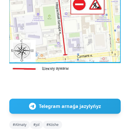
Telegram arnaǵa jazylyńyz
#Almaty
#jol
#Kóshe