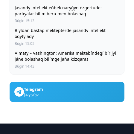
Jasandy ıntellekt eńbek naryǵyn ózgertude:
partıyalar bílím beru men bolashaq
mamandyqtardy talqylady
Búgín 15:13
Bıyldan bastap mektepterde jasandy ıntellekt
oqytylady
Búgín 15:05
Almaty – Vashıngton: Amerıka mektebíndegí bír jyl
jáne bolashaq bílímge jańa kózqaras
Búgín 14:43
Telegram
Jazylyńyz