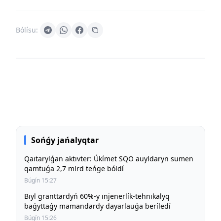
Bólísu:
Sońǵy jańalyqtar
Qaıtarylǵan aktıvter: Úkímet SQO auyldaryn sumen
qamtuǵa 2,7 mlrd teńge bóldí
Búgín 15:27
Bıyl granttardyń 60%-y ınjenerlík-tehnıkalyq
baǵyttaǵy mamandardy dayarlauǵa beríledí
Búgín 15:26