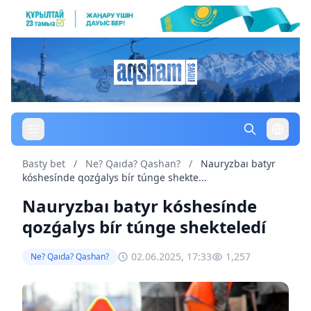
Basty bet
/
Ne? Qaıda? Qashan?
/
Nauryzbaı batyr
kóshesínde qozǵalys bír túnge shekte...
Nauryzbaı batyr kóshesínde
qozǵalys bír túnge shekteledí
02.06.2025, 17:33
1,257
Ne? Qaıda? Qashan?